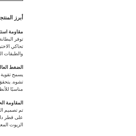
أبرز المنتج
مقاومة استثن
توفر البطانة
تحاكي الاختب
والطبقات ال
الضغط العال
يسمح تقوية 
تشوه. يتحقق
مناسبًا للأنظ
المقاومة الح
تم تصميم الب
على قطر داخ
الزيوت المعد