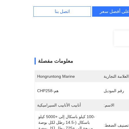
لى أفضل سعر
اتصل بنا
معلومات مفصلة
لعلامة التجارية
Hongruntong Marine
رقم الموديل
هم-CHP258
الاسم:
أنابيب الأنابيب السيراميكية
-100 كيلو باسكال إلى +5000 كيلو 
باسكال (-14.5 رطل لكل بوصة 
تصنيف الضغط:
مربعة إلى +725 رطل لكل بوصة 