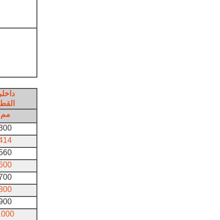
داخل
القط
مم
300
414
560
600
700
800
900
1000