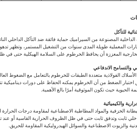
ات
ائية للتآكل
 الداخلية المصنوعة من السيراميك حماية فائقة ضد التآكل الداخلي النا
ارات المعملية طويلة المدى سنوات من التشغيل المستمر، وتظهر تدهورًا 
خارجية المعززة أن يحافظ الخرطوم على السلامة الهيكلية حتى في 
ي والتسامح الاندفاعي
الأسلاك الفولاذية متعددة الطبقات للخرطوم بالتعامل مع الضغوط العال
 اختبار الضغط من أن الخرطوم يمكنه الحفاظ على دورات ديناميكية تتجا
مة الحيوية حيث تكون الموثوقية أمرًا بالغ الأهمية.
رارية والكيميائية
طانة الخزفية والمواد المطاطية الاصطناعية لمقاومة درجات الحرارة ال
لي ثابت وتدفق ثابت حتى في ظل الظروف الحرارية القاسية أو عند تع
نية والزيوت الاصطناعية والسوائل الهيدروليكية المقاومة للحريق.