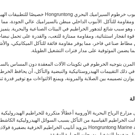
تم تصميم أنبوب خرطوم السيراميك البحري 
يًا ومقاومة للتآكل. الأنبوب الداخلي مبطن بالسيراميك عالي الجودة، م
وهو سبب شائع لتدهور الخراطيم في البيئات الصناعية والبحرية. يتمي
وة انفجار استثنائية، ومقاومة ممتازة للتعب، والقدرة على تحمل نبضا
مطاط صناعي فاخر، مما يوفر مقاومة فائقة للتآكل الميكانيكي، والأشع
مما يضمن الموثوقية على مدار فترات التشغيل الطويلة.
المرن بتوجيه الخرطوم في تكوينات الآلات المعقدة دون المساس بالسلام
 في ذلك التقييمات الهيدروستاتيكية والنبضية والتآكل، أن يحافظ ال
. يوازن تصميمه بين الصلابة والمرونة، ويمنع الالتواءات مع توفير قدرة ثني
لة
زارع الرياح البحرية الأوروبية أعطالًا متكررة للخراطيم الهيدروليكي
عانت الخراطيم القياسية من التآكل بسبب السوائل الهيدروليكية الكاش
قامت شركة Hongruntong Marine بتزويد أنابيب الخراطيم الخز
ل ضغوط التشغيل ودرجات الحرارة الدقيقة.