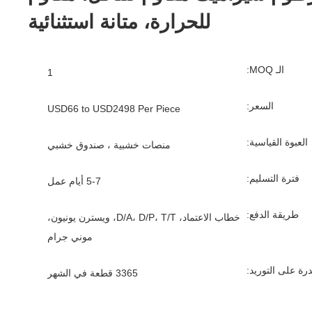
للحرارة، متانة استثنائية
الـ MOQ:
1
السعر:
USD66 to USD2498 Per Piece
العبوة القياسية:
منصات خشبية ، صندوق خشبي
فترة التسليم:
5-7 أيام عمل
طريقة الدفع:
خطاب الاعتماد، D/A، D/P، T/T، ويسترن يونيون،
موني جرام
درة على التوريد:
3365 قطعة في الشهر