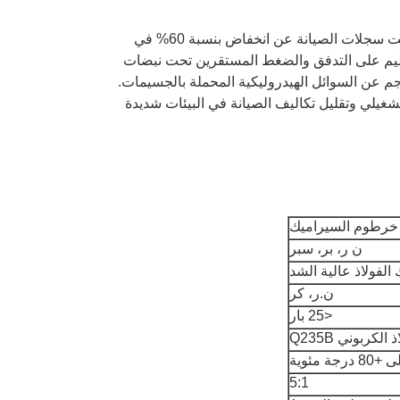
وعلى مدى فترة مراقبة مدتها 30 شهرًا، تم تشغيل الخراطيم دون أي أعطال. كشفت سجلات الصيانة عن انخفاض بنسبة 60% في
ل. حافظت الخراطيم على التدفق والضغط المستقرين تحت نبضات
م عن السوائل الهيدروليكية المحملة بالجسيمات.
دسية لشركة Hongruntong في إطالة العمر التشغيلي وتقليل تكاليف الصيانة في البيئات شديدة
 خرطوم السيراميك
ن ر، بر، سبر
الفولاذ عالية الشد
ن.ر، كر
<25 بار
الكربوني Q235B
5:1