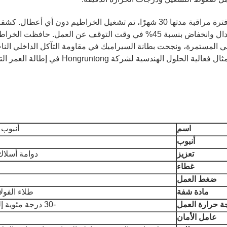
تكرار الاستبدال وانخفاض بنسبة 45% في وقت التوقف عن العم
ي المستمرة، ونجحت بطانة السيراميك في مقاومة التآكل الداخلي الناج
يوضح هذا المثال فعالية الحلول الهن
اسم
أنبوب
أنبوب
تعزيز
دوامة أسلاك 
غطاء
ضغط العمل
مادة شفة
طلاء الفولاذ 
ة حرارة العمل
-30 درجة مئوية إلى +80 درجة مئوية
عامل الأمان