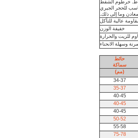
لاط. خرطوم الشفط
مدرع المزود بحلقة فولاذية Hb، مناسب للحجر الجيري
عادن وما إلى ذلك.
قاومة عالية للتآكل
خفيفة الوزن
وم للزيت والحرارة
رنة وسهلة الانحناء
حائط
سماكة
(مم)
34-37
35-37
40-45
40-45
40-45
50-52
55-58
75-78