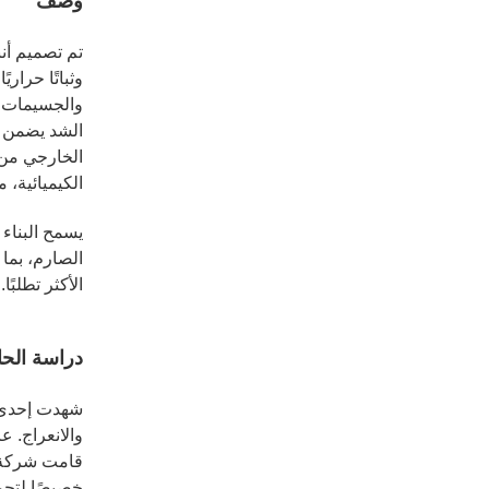
وصف
وثباتًا حرار
والجسيمات، 
الشد يضمن ق
الخارجي من 
الكيميائية، 
يسمح البناء 
الصارم، بما
الأكثر تطلبًا
دراسة الحا
شهدت إحدى م
والانعراج. 
خصيصًا لتحم