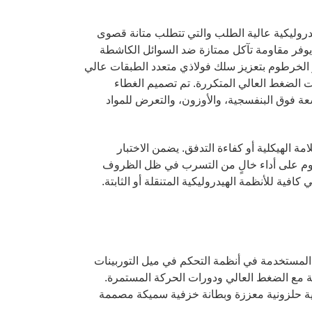
Hongruntong خصيصًا للتطبيقات الهيدروليكية عالية الطلب والتي تتطلب متانة قصوى
ما يوفر مقاومة تآكل ممتازة ضد السوائل الكاشطة
ز الخرطوم بتعزيز سلك فولاذي متعدد الطبقات عالي
ت الضغط العالي المتكررة. تم تصميم الغطاء
ة فوق البنفسجية، والأوزون، والتعرض للمواد
ة الهيكلية أو كفاءة التدفق. يضمن الاختبار
خرطوم على أداء خالٍ من التسرب في ظل الظروف
 كافية للأنظمة الهيدروليكية المتنقلة أو الثابتة.
ة المستخدمة في أنظمة التحكم في ميل التوربينات
طة مع الضغط العالي ودورات الحركة المستمرة.
فية بضفيرة فولاذية حلزونية معززة وبطانة خزفية سميكة مصممة