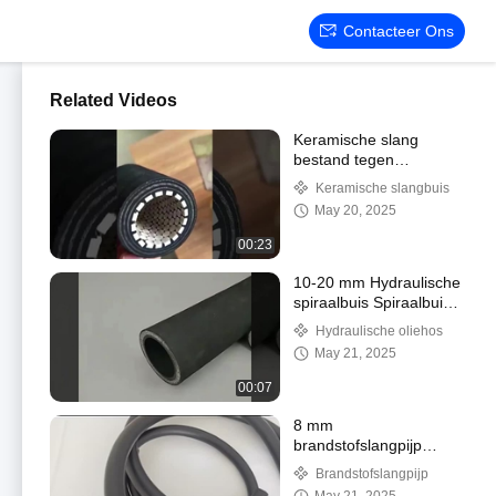
Contacteer Ons
Related Videos
Keramische slang
bestand tegen
thermische schokken,
Keramische slangbuis
bestand tegen 1000°C.
May 20, 2025
00:23
10-20 mm Hydraulische
spiraalbuis Spiraalbuis
Spiraalbuis Spiraalbuis
Hydraulische oliehos
Spiraalbuis Spiraalbuis
May 21, 2025
Spiraalbuis
00:07
8 mm
brandstofslangpijp
Vlamvertragend
Brandstofslangpijp
Buitenjas