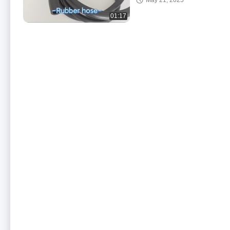
May 21, 2025
Warmtebestendige
Anticorrosie Flexibel
01:17