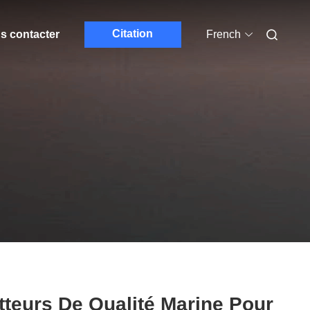
Citation
s contacter
French
tteurs De Qualité Marine Pour