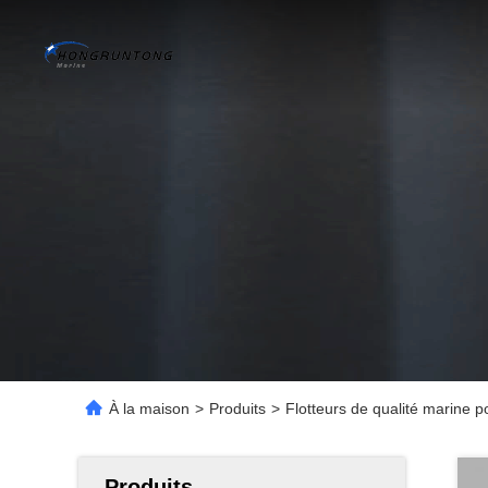
À la maison
>
Produits
>
Flotteurs de qualité marine pou
Produits