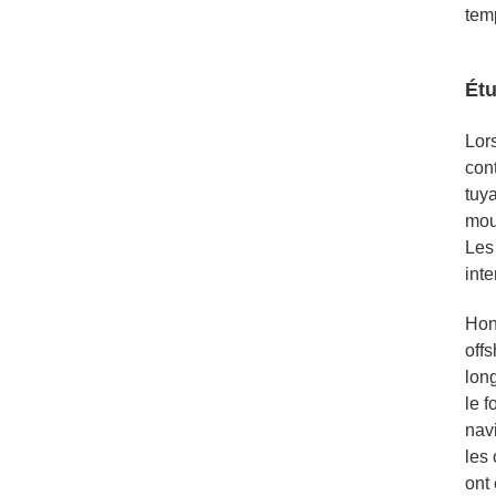
tem
Étu
Lor
cont
tuy
mou
Les 
int
Hon
offs
long
le 
nav
les 
ont 