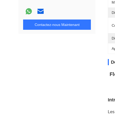
Ma
Di
Contactez-nous Maintenant
C
D
Ap
D
Fl
Int
Les