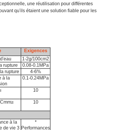
ceptionnelle, une réutilisation pour différentes
ant qu'ils étaient une solution fiable pour les
e
Exigences
 d'eau
1-2g/100cm2
a rupture
0.08-0.1MPa
la rupture
4-6%
 à la
0.1-0.24MPa
ion
≥
10
0°Cmm≥
10
ance à la
*
e de vie 3
Performances