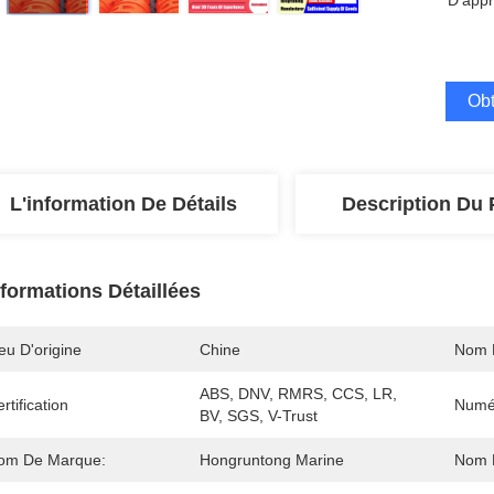
D'appr
Obt
L'information De Détails
Description Du 
nformations Détaillées
eu D'origine
Chine
Nom 
ABS, DNV, RMRS, CCS, LR, 
rtification
Numé
BV, SGS, V-Trust
om De Marque:
Hongruntong Marine
Nom D