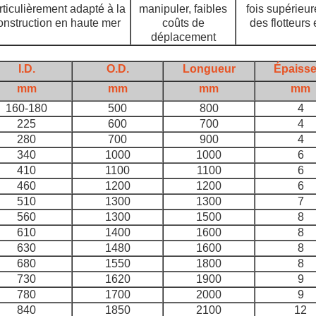
rticulièrement adapté à la
manipuler, faibles
fois supérieur
onstruction en haute mer
coûts de
des flotteurs 
déplacement
I.D.
O.D.
Longueur
Épaisse
mm
mm
mm
mm
160-180
500
800
4
225
600
700
4
280
700
900
4
340
1000
1000
6
410
1100
1100
6
460
1200
1200
6
510
1300
1300
7
560
1300
1500
8
610
1400
1600
8
630
1480
1600
8
680
1550
1800
8
730
1620
1900
9
780
1700
2000
9
840
1850
2100
12