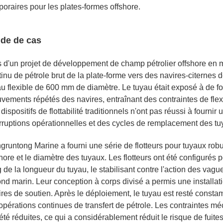
poraires pour les plates-formes offshore.
de de cas
s d'un projet de développement de champ pétrolier offshore en m
inu de pétrole brut de la plate-forme vers des navires-citernes de
au flexible de 600 mm de diamètre. Le tuyau était exposé à de fo
vements répétés des navires, entraînant des contraintes de flexi
dispositifs de flottabilité traditionnels n'ont pas réussi à fourni
erruptions opérationnelles et des cycles de remplacement des tu
gruntong Marine a fourni une série de flotteurs pour tuyaux rob
hore et le diamètre des tuyaux. Les flotteurs ont été configurés pou
 de la longueur du tuyau, le stabilisant contre l'action des vag
fond marin. Leur conception à corps divisé a permis une install
ires de soutien. Après le déploiement, le tuyau est resté consta
opérations continues de transfert de pétrole. Les contraintes mé
été réduites, ce qui a considérablement réduit le risque de fuit