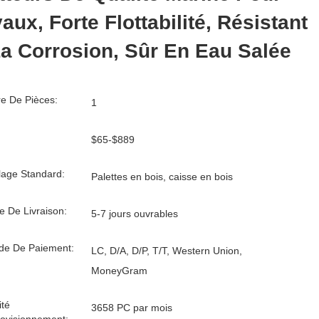
aux, Forte Flottabilité, Résistant
a Corrosion, Sûr En Eau Salée
e De Pièces:
1
$65-$889
age Standard:
Palettes en bois, caisse en bois
e De Livraison:
5-7 jours ouvrables
de De Paiement:
LC, D/A, D/P, T/T, Western Union,
MoneyGram
té
3658 PC par mois