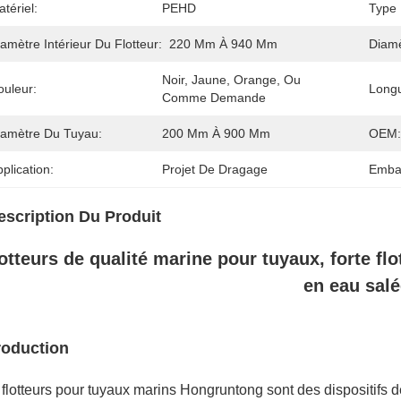
tériel:
PEHD
Type 
amètre Intérieur Du Flotteur:
220 Mm À 940 Mm
Diamè
Noir, Jaune, Orange, Ou 
ouleur:
Longu
Comme Demande
iamètre Du Tuyau:
200 Mm À 900 Mm
OEM:
plication:
Projet De Dragage
Embal
escription Du Produit
otteurs de qualité marine pour tuyaux, forte flot
en eau salé
roduction
 flotteurs pour tuyaux marins Hongruntong sont des dispositifs d