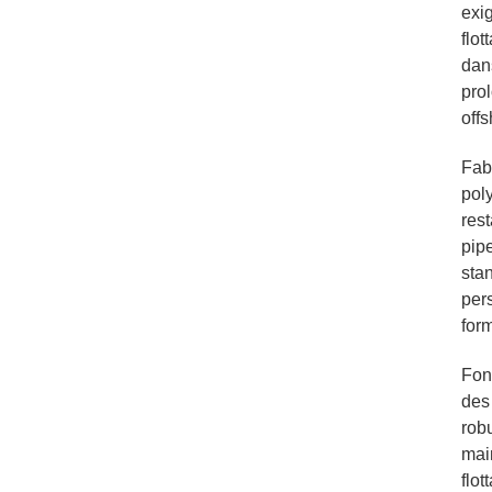
exig
flot
dans
pro
offs
Fab
poly
rest
pip
sta
per
for
Fon
des 
robu
mai
flot