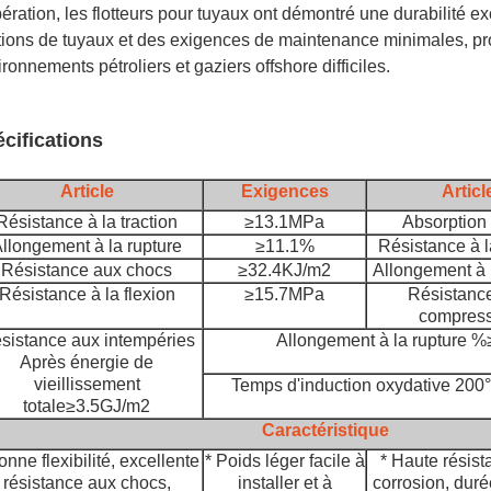
ération, les flotteurs pour tuyaux ont démontré une durabilité ex
tions de tuyaux et des exigences de maintenance minimales, prouv
ronnements pétroliers et gaziers offshore difficiles.
cifications
Article
Exigences
Articl
Résistance à la traction
≥13.1MPa
Absorption
llongement à la rupture
≥11.1%
Résistance à l
Résistance aux chocs
≥32.4KJ/m2
Allongement à 
Résistance à la flexion
≥15.7MPa
Résistance
compress
sistance aux intempéries
Allongement à la rupture %
Après énergie de
vieillissement
Temps d'induction oxydative 20
totale≥3.5GJ/m2
Caractéristique
onne flexibilité, excellente
* Poids léger facile à
* Haute résist
résistance aux chocs,
installer et à
corrosion, duré