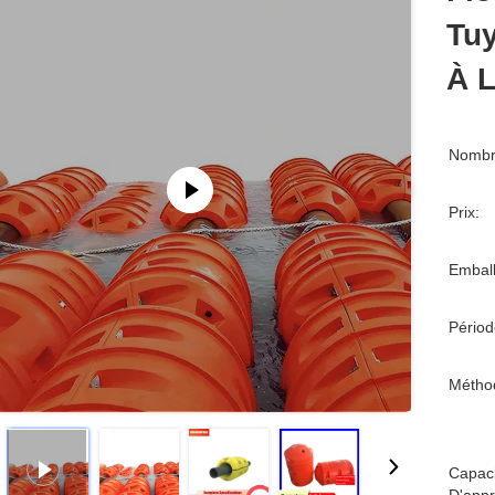
Tuy
À L
Nombr
Prix:
Emball
Périod
Métho
Capaci