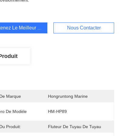
ovisionnement:
enez Le Meilleur Prix
Nous Contacter
Produit
De Marque
Hongruntong Marine
ro De Modèle
HM-HP89
u Produit:
Fluteur De Tuyau De Tuyau