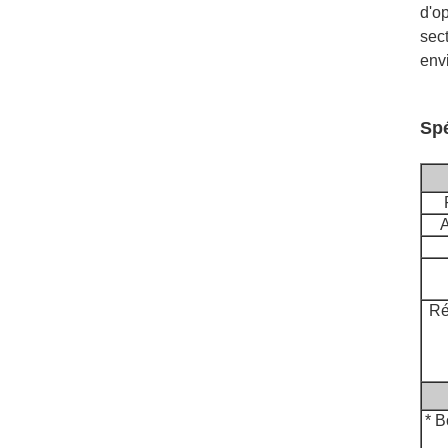
d'op
sec
envi
Spé
A
Ré
* B