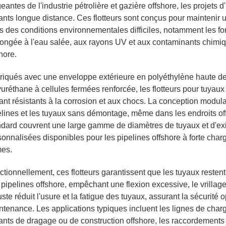
eantes de l'industrie pétrolière et gazière offshore, les projets 
tants longue distance. Ces flotteurs sont conçus pour maintenir une
 des conditions environnementales difficiles, notamment les fort
longée à l'eau salée, aux rayons UV et aux contaminants chimi
hore.
riqués avec une enveloppe extérieure en polyéthylène haute d
uréthane à cellules fermées renforcée, les flotteurs pour tuyaux
ant résistants à la corrosion et aux chocs. La conception modulai
elines et les tuyaux sans démontage, même dans les endroits off
ndard couvrent une large gamme de diamètres de tuyaux et d'exig
sonnalisées disponibles pour les pipelines offshore à forte cha
mes.
ctionnellement, ces flotteurs garantissent que les tuyaux resten
pipelines offshore, empêchant une flexion excessive, le vrillage
ste réduit l'usure et la fatigue des tuyaux, assurant la sécurité
ntenance. Les applications typiques incluent les lignes de ch
tants de dragage ou de construction offshore, les raccordements 