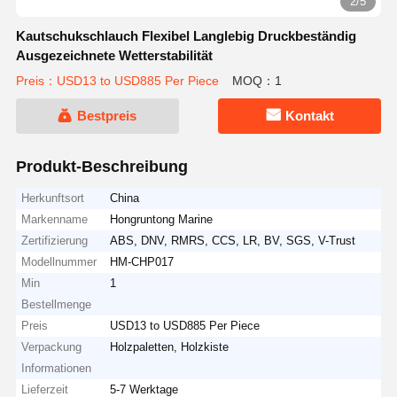
2/5
Kautschukschlauch Flexibel Langlebig Druckbeständig
Ausgezeichnete Wetterstabilität
Preis：USD13 to USD885 Per Piece
MOQ：1
Bestpreis
Kontakt
Produkt-Beschreibung
Herkunftsort
China
Markenname
Hongruntong Marine
Zertifizierung
ABS, DNV, RMRS, CCS, LR, BV, SGS, V-Trust
Modellnummer
HM-CHP017
Min
1
Bestellmenge
Preis
USD13 to USD885 Per Piece
Verpackung
Holzpaletten, Holzkiste
Informationen
Lieferzeit
5-7 Werktage