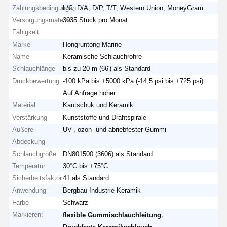
Zahlungsbedingungen
L/C, D/A, D/P, T/T, Western Union, MoneyGram
Versorgungsmaterial-
3035 Stück pro Monat
Fähigkeit
Marke
Hongruntong Marine
Name
Keramische Schlauchrohre
Schlauchlänge
bis zu 20 m (66') als Standard
Druckbewertung
-100 kPa bis +5000 kPa (-14,5 psi bis +725 psi)
Auf Anfrage höher
Material
Kautschuk und Keramik
Verstärkung
Kunststoffe und Drahtspirale
Äußere
UV-, ozon- und abriebfester Gummi
Abdeckung
Schlauchgröße
DN801500 (3606) als Standard
Temperatur
30°C bis +75°C
Sicherheitsfaktor
41 als Standard
Anwendung
Bergbau Industrie-Keramik
Farbe
Schwarz
Markieren:
,
flexible Gummischlauchleitung
,