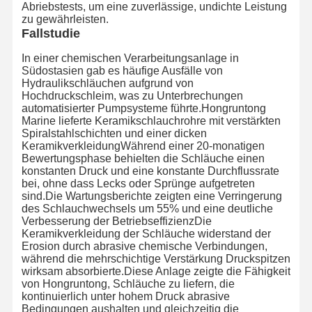
Abriebstests, um eine zuverlässige, undichte Leistung
zu gewährleisten.
Fallstudie
In einer chemischen Verarbeitungsanlage in
Südostasien gab es häufige Ausfälle von
Hydraulikschläuchen aufgrund von
Hochdruckschleim, was zu Unterbrechungen
automatisierter Pumpsysteme führte.Hongruntong
Marine lieferte Keramikschlauchrohre mit verstärkten
Spiralstahlschichten und einer dicken
KeramikverkleidungWährend einer 20-monatigen
Bewertungsphase behielten die Schläuche einen
konstanten Druck und eine konstante Durchflussrate
bei, ohne dass Lecks oder Sprünge aufgetreten
sind.Die Wartungsberichte zeigten eine Verringerung
des Schlauchwechsels um 55% und eine deutliche
Verbesserung der BetriebseffizienzDie
Keramikverkleidung der Schläuche widerstand der
Erosion durch abrasive chemische Verbindungen,
während die mehrschichtige Verstärkung Druckspitzen
Heim
Produkte
Über Uns
Werksbesicht
wirksam absorbierte.Diese Anlage zeigte die Fähigkeit
Igung
von Hongruntong, Schläuche zu liefern, die
kontinuierlich unter hohem Druck abrasive
Bedingungen aushalten und gleichzeitig die