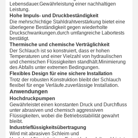
Metallschlauch
Lebensdauer.Gewährleistung einer nachhaltigen
Leistung.
Hohe Impuls- und Druckbeständigkeit
Schlauchschwimmer
Die mehrschichtige Stahldrahtverstärkung bietet eine
überlegene Beständigkeit gegen wiederholte
Gepanzerter Schlauch
Druckschwankungen.durch umfangreiche Labortests
bestätigt.
Thermische und chemische Verträglichkeit
Der Schlauch ist so konstruiert, dass er hohen
Temperaturen und einer Vielzahl von hydraulischen
und chemischen Flüssigkeiten standhält.Minimierung
des Abfalls unter extremen Bedingungen.
Flexibles Design für eine sichere Installation
Trotz der robusten Konstruktion bleibt der Schlauch
flexibel für enge Verläufe.zuverlässige Installation.
Anwendungen
Hochdruckpumpen
Gewährleistet einen konstanten Druck und Durchfluss
unter abrasiven und chemisch aggressiven
Flüssigkeiten, wobei die Betriebsstabilität gewahrt
bleibt.
Industrieflüssigkeitsübertragung
Wird mit abrasiven Schleim und