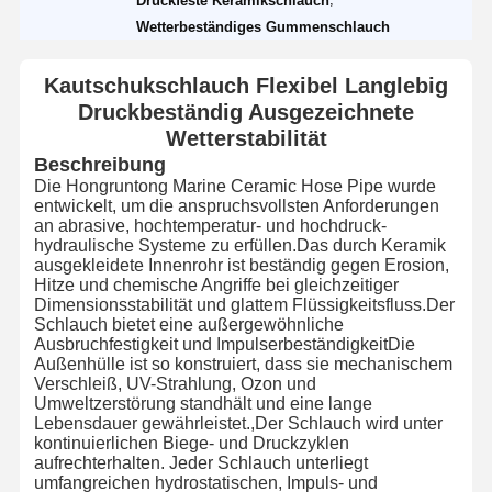
Druckfeste Keramikschlauch
Wetterbeständiges Gummenschlauch
Kautschukschlauch Flexibel Langlebig
Druckbeständig Ausgezeichnete
Wetterstabilität
Beschreibung
Die Hongruntong Marine Ceramic Hose Pipe wurde
entwickelt, um die anspruchsvollsten Anforderungen
an abrasive, hochtemperatur- und hochdruck-
hydraulische Systeme zu erfüllen.Das durch Keramik
ausgekleidete Innenrohr ist beständig gegen Erosion,
Hitze und chemische Angriffe bei gleichzeitiger
Dimensionsstabilität und glattem Flüssigkeitsfluss.Der
Schlauch bietet eine außergewöhnliche
Ausbruchfestigkeit und ImpulserbeständigkeitDie
Außenhülle ist so konstruiert, dass sie mechanischem
Verschleiß, UV-Strahlung, Ozon und
Umweltzerstörung standhält und eine lange
Lebensdauer gewährleistet.,Der Schlauch wird unter
kontinuierlichen Biege- und Druckzyklen
aufrechterhalten. Jeder Schlauch unterliegt
umfangreichen hydrostatischen, Impuls- und