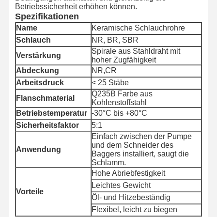
Betriebssicherheit erhöhen können.
Spezifikationen
Name
Keramische Schlauchrohre
Qualitätskont
Kontaktieren
Neuigkeiten
Fälle
Schlauch
NR, BR, SBR
Rolle
Sie Uns
Spirale aus Stahldraht mit
Verstärkung
hoher Zugfähigkeit
Abdeckung
NR,CR
Arbeitsdruck
< 25 Stäbe
Q235B Farbe aus
Flanschmaterial
Blog
Bitte Um Ein
Kohlenstoffstahl
Angebot
Betriebstemperatur
-30°C bis +80°C
Sicherheitsfaktor
5:1
Komposit-Schlauchrohr
Einfach zwischen der Pumpe
und dem Schneider des
Anwendung
Baggers installiert, saugt die
Schlauchschlauch
Schlamm.
Hohe Abriebfestigkeit
Rotierender bohrender Schlauch
Leichtes Gewicht
Vorteile
Chemische Schlauchrohre
Öl- und Hitzebeständig
Flexibel, leicht zu biegen
Schlauch für Lebensmittel