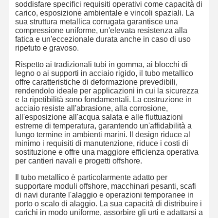
soddisfare specifici requisiti operativi come capacità di
carico, esposizione ambientale e vincoli spaziali. La
sua struttura metallica corrugata garantisce una
compressione uniforme, un'elevata resistenza alla
fatica e un'eccezionale durata anche in caso di uso
ripetuto e gravoso.
Rispetto ai tradizionali tubi in gomma, ai blocchi di
legno o ai supporti in acciaio rigido, il tubo metallico
offre caratteristiche di deformazione prevedibili,
rendendolo ideale per applicazioni in cui la sicurezza
e la ripetibilità sono fondamentali. La costruzione in
acciaio resiste all'abrasione, alla corrosione,
all'esposizione all'acqua salata e alle fluttuazioni
estreme di temperatura, garantendo un'affidabilità a
lungo termine in ambienti marini. Il design riduce al
minimo i requisiti di manutenzione, riduce i costi di
sostituzione e offre una maggiore efficienza operativa
per cantieri navali e progetti offshore.
Il tubo metallico è particolarmente adatto per
supportare moduli offshore, macchinari pesanti, scafi
Casa.
Prodotti
Chi Siamo
Visita Alla
di navi durante l'alaggio e operazioni temporanee in
Fabbrica
porto o scalo di alaggio. La sua capacità di distribuire i
carichi in modo uniforme, assorbire gli urti e adattarsi a