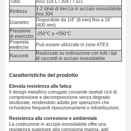
Tubo
AISI 316 L / 304 / T321
Fuoco metallico
1-2 strati di treccia in acciaio inossidabile
Rinforzo
Aisi 304
Fluttuatori per tubi
Disponibile da 1/4" (6 mm) fino a 16"
Diametro
(400 mm)
Tubo flessibile corazzato
Pressione
-250°C a +550°C
di esercizio
Proprietà
Può essere utilizzato in zone ATEX
elettriche
Realizzato su ordinazione con tutti i tipi
Raccordi
di raccordi in acciaio inossidabile
Caratteristiche del prodotto
Elevata resistenza alla fatica
Il design metallico corrugato consente ripetuti cicli di
compressione e decompressione senza degrado
strutturale, rendendolo adatto per operazioni che
richiedono frequenti riposizionamenti o ridistribuzioni.
Resistenza alla corrosione e ambientale
La costruzione in acciaio inossidabile offre una
resistenza superiore alla corrosione marina, agli