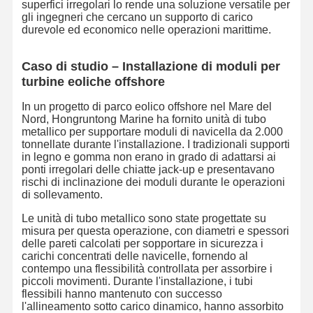
superfici irregolari lo rende una soluzione versatile per
gli ingegneri che cercano un supporto di carico
durevole ed economico nelle operazioni marittime.
Controllo Di
Contattaci
Notizie
Casi
Qualità
Caso di studio – Installazione di moduli per
turbine eoliche offshore
In un progetto di parco eolico offshore nel Mare del
Nord, Hongruntong Marine ha fornito unità di tubo
metallico per supportare moduli di navicella da 2.000
tonnellate durante l'installazione. I tradizionali supporti
Blog
Chiedi Un
Preventivo
in legno e gomma non erano in grado di adattarsi ai
ponti irregolari delle chiatte jack-up e presentavano
rischi di inclinazione dei moduli durante le operazioni
di sollevamento.
Tubo di tubature composito
Le unità di tubo metallico sono state progettate su
Tubo di dragaggio
misura per questa operazione, con diametri e spessori
delle pareti calcolati per sopportare in sicurezza i
Tubo flessibile della perforazione a rotazione
carichi concentrati delle navicelle, fornendo al
contempo una flessibilità controllata per assorbire i
piccoli movimenti. Durante l'installazione, i tubi
Tubo per tubi chimici
flessibili hanno mantenuto con successo
l'allineamento sotto carico dinamico, hanno assorbito
Tubo per tubi alimentari