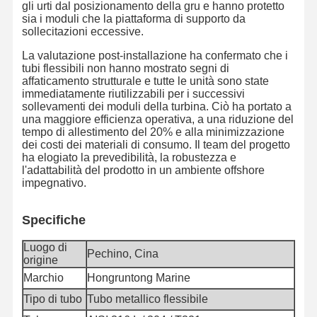
gli urti dal posizionamento della gru e hanno protetto
sia i moduli che la piattaforma di supporto da
Tubo del tubo di scarico
sollecitazioni eccessive.
La valutazione post-installazione ha confermato che i
Tubo resistente all'usura
tubi flessibili non hanno mostrato segni di
affaticamento strutturale e tutte le unità sono state
Tubo di aspirazione di fanghi
immediatamente riutilizzabili per i successivi
sollevamenti dei moduli della turbina. Ciò ha portato a
Tubo del tubo dell'acqua
una maggiore efficienza operativa, a una riduzione del
tempo di allestimento del 20% e alla minimizzazione
dei costi dei materiali di consumo. Il team del progetto
Tubo del tubo del combustibile
ha elogiato la prevedibilità, la robustezza e
l'adattabilità del prodotto in un ambiente offshore
Tubo idraulico per olio
impegnativo.
Tubo di tubo in ceramica
Specifiche
tubo flessibile del vapore
Luogo di
Pechino, Cina
origine
Tubo per miniere
Marchio
Hongruntong Marine
Tubo per acido fosforico
Tipo di tubo
Tubo metallico flessibile