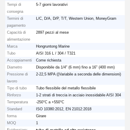
Tempi di
5-7 giorni lavorativi
consegna
Termini di
L/C, D/A, D/P, T/T, Western Union, MoneyGram
pagamento
Capacità di
2897 pezzi al mese
alimentazione
Marca
Hongruntong Marine
Tubo
AISI 316 L / 304 / T321
Accoppiamenti
Come richiesta
Diametro
Disponibile da 1/4" (6 mm) fino a 16" (400 mm)
Pressione di
2-22,5 MPA ((Variabile a seconda delle dimensioni)
lavoro
Tipo di tubo
Tubo flessibile del metallo flessibile
Rinforzo
1-2 strati di treccia in acciaio inossidabile AISI 304
Temperatura
-250°C a +550°C
Standard
ISO 10380:2012, EN 21012:2018
forma
Girare
MOQ
1
Evidenziare:
,