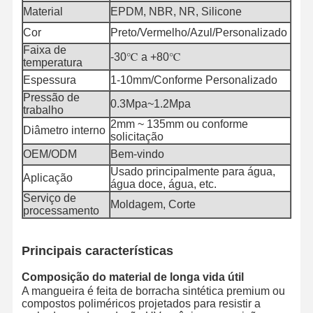
Material
EPDM, NBR, NR, Silicone
Tubo de mangueira de descarga
Cor
Preto/Vermelho/Azul/Personalizado
Faixa de
-30℃ a +80℃
Mangueira resistente ao desgaste
temperatura
Espessura
1-10mm/Conforme Personalizado
Tubos de sucção de lama
Pressão de
0.3Mpa~1.2Mpa
trabalho
Tubo de mangueira de água
2mm ~ 135mm ou conforme
Diâmetro interno
solicitação
Tubo de mangue de combustível
OEM/ODM
Bem-vindo
Usado principalmente para água,
Tubos hidráulicos de óleo
Aplicação
água doce, água, etc.
Serviço de
Tubo de mangueira de cerâmica
Moldagem, Corte
processamento
mangueira do vapor
Principais características
Mangueira de mineração
Composição do material de longa vida útil
A mangueira é feita de borracha sintética premium ou
Tubos de ácido fosfórico
compostos poliméricos projetados para resistir a