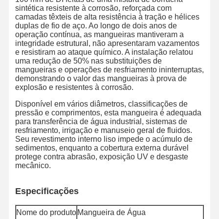
sintética resistente à corrosão, reforçada com
camadas têxteis de alta resistência à tração e hélices
duplas de fio de aço. Ao longo de dois anos de
operação contínua, as mangueiras mantiveram a
Controle De
Contate-Nos
Notícias
Casos
integridade estrutural, não apresentaram vazamentos
Qualidade
e resistiram ao ataque químico. A instalação relatou
uma redução de 50% nas substituições de
mangueiras e operações de resfriamento ininterruptas,
demonstrando o valor das mangueiras à prova de
explosão e resistentes à corrosão.
Blogue
Solicite Um
Disponível em vários diâmetros, classificações de
Orçamento
pressão e comprimentos, esta mangueira é adequada
para transferência de água industrial, sistemas de
resfriamento, irrigação e manuseio geral de fluidos.
Tubo de mangueira composto
Seu revestimento interno liso impede o acúmulo de
sedimentos, enquanto a cobertura externa durável
Tubos de dragagem
protege contra abrasão, exposição UV e desgaste
mecânico.
Mangueira do furo giratório
Especificações
Tubo de mangueira química
Nome do produto
Mangueira de Água
Tubo de mangueira de alimentação