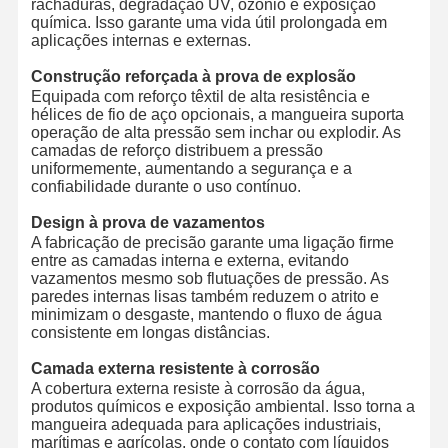
rachaduras, degradação UV, ozônio e exposição
Tubos metálicos
química. Isso garante uma vida útil prolongada em
aplicações internas e externas.
Flutuação de mangueiras
Construção reforçada à prova de explosão
Mangueira blindada
Equipada com reforço têxtil de alta resistência e
hélices de fio de aço opcionais, a mangueira suporta
operação de alta pressão sem inchar ou explodir. As
camadas de reforço distribuem a pressão
uniformemente, aumentando a segurança e a
confiabilidade durante o uso contínuo.
Design à prova de vazamentos
A fabricação de precisão garante uma ligação firme
entre as camadas interna e externa, evitando
vazamentos mesmo sob flutuações de pressão. As
paredes internas lisas também reduzem o atrito e
minimizam o desgaste, mantendo o fluxo de água
consistente em longas distâncias.
Camada externa resistente à corrosão
A cobertura externa resiste à corrosão da água,
produtos químicos e exposição ambiental. Isso torna a
mangueira adequada para aplicações industriais,
marítimas e agrícolas, onde o contato com líquidos