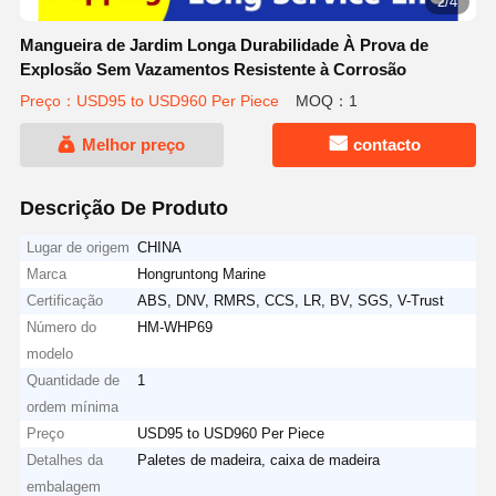
2/4
Mangueira de Jardim Longa Durabilidade À Prova de
Explosão Sem Vazamentos Resistente à Corrosão
Preço：USD95 to USD960 Per Piece
MOQ：1
Melhor preço
contacto
Descrição De Produto
Lugar de origem
CHINA
Marca
Hongruntong Marine
Certificação
ABS, DNV, RMRS, CCS, LR, BV, SGS, V-Trust
Número do
HM-WHP69
modelo
Quantidade de
1
ordem mínima
Preço
USD95 to USD960 Per Piece
Detalhes da
Paletes de madeira, caixa de madeira
embalagem