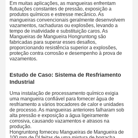
Em muitas aplicações, as mangueiras enfrentam
flutuações constantes de pressão, exposição a
produtos químicos e estresse mecânico. As
mangueiras convencionais geralmente desenvolvem
vazamentos, rachaduras ou explosões, levando a
tempo de inatividade e substituição caros. As
Mangueiras de Mangueira Hongruntong são
fabricadas para superar esses desafios,
proporcionando resistência superior a explosões,
proteção contra corrosão e desempenho à prova de
vazamentos.
Estudo de Caso: Sistema de Resfriamento
Industrial
Uma instalação de processamento químico exigia
uma mangueira confiável para fornecer água de
resfriamento a vários trocadores de calor e unidades
de processo. As mangueiras anteriores falharam sob
alta pressão e exposição a água ligeiramente
Início
Produtos
Sobre Nós
Visita À
corrosiva, causando vazamentos e atrasos na
Fábrica
produção.
Hongruntong forneceu Mangueiras de Mangueira de
100 mm de DI feitas de uma mistura de borracha