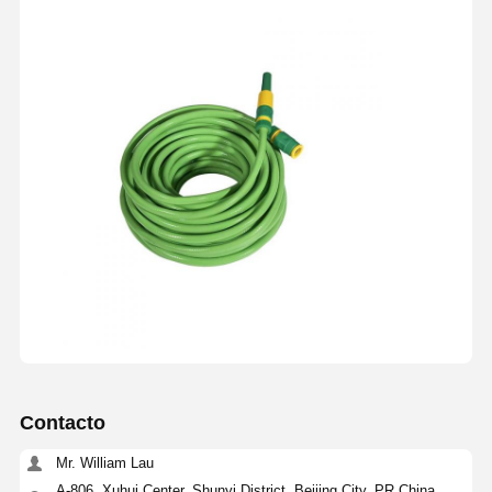
Contacto
Mr. William Lau
A-806, Xuhui Center, Shunyi District, Beijing City, PR China