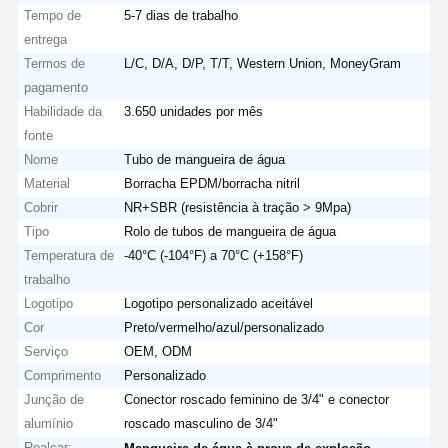
Tempo de
5-7 dias de trabalho
entrega
Termos de
L/C, D/A, D/P, T/T, Western Union, MoneyGram
pagamento
Habilidade da
3.650 unidades por mês
fonte
Nome
Tubo de mangueira de água
Material
Borracha EPDM/borracha nitril
Cobrir
NR+SBR (resistência à tração > 9Mpa)
Tipo
Rolo de tubos de mangueira de água
Temperatura de
-40°C (-104°F) a 70°C (+158°F)
trabalho
Logotipo
Logotipo personalizado aceitável
Cor
Preto/vermelho/azul/personalizado
Serviço
OEM, ODM
Comprimento
Personalizado
Junção de
Conector roscado feminino de 3/4" e conector
alumínio
roscado masculino de 3/4"
Realçar:
,