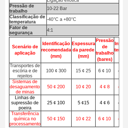
Ligação exótica
Pressão de
10-22 Bar
trabalho
Tubo de mangueira de descarga
Classificação de
-40°C a +80°C
temperatura
Mangueira resistente ao desgaste
Fator de
4:1
segurança
Tubos de sucção de lama
Pressão
Identificação
Espessura
Interv
Scenário de
de
Tubo de mangueira de água
recomendada
da parede
tempe
aplicação
trabalho
(mm)
(mm)
(°
(bares)
Tubo de mangue de combustível
Transportes de
escória e de
100 ¢ 300
15 ¢ 25
6 ¢ 10
-30 
Tubos hidráulicos de óleo
rejeitos
Sistemas de
Tubo de mangueira de cerâmica
desaguamento
50 ¢ 200
10 ¢ 20
4 ¢ 8
-10 
de minas
mangueira do vapor
Linhas de
supressão de
25 ¢ 100
5 ¢15
4 ¢ 6
-10 
Mangueira de mineração
poeira
Transferência
química no
50 ¢ 150
10 ¢ 22
6 ¢ 10
-20 
Tubos de ácido fosfórico
processamento