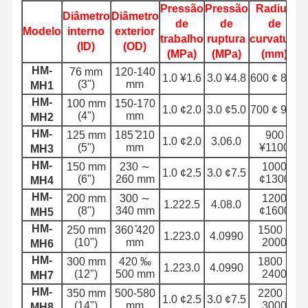
Tubos metálicos
Pressão
Pressão
Radius
Diâmetro
Diâmetro
de
de
de
C
Modelo
interno
exterior
Flutuação de mangueiras
trabalho
ruptura
curvatura
(ID)
(OD)
(MPa)
(MPa)
(mm)
Mangueira blindada
HM-
76 mm
120-140
1.0 ¥1.6
3.0 ¥4.8
600 ¢ 800
(3")
mm
MH1
HM-
100 mm
150-170
1.0 ¢2.0
3.0 ¢5.0
700 ¢ 900
(4")
mm
MH2
HM-
125 mm
185 ̊210
900
1.0 ¢2.0
3.06.0
(5")
mm
¥1100
MH3
HM-
150 mm
230 ∼
1000
1.0 ¢2.5
3.0 ¢7.5
(6")
260 mm
¢1300
MH4
HM-
200 mm
300 ∼
1200
1.222.5
4.08.0
(8")
340 mm
¢1600
MH5
HM-
250 mm
360 ̊420
1500 ¢
1.223.0
4.0990
(10")
mm
2000
MH6
HM-
300 mm
420 ‰
1800 ¢
1.223.0
4.0990
(12")
500 mm
2400
MH7
HM-
350 mm
500-580
2200 ¢
1.0 ¢2.5
3.0 ¢7.5
(14")
mm
3000
MH8