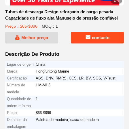
3/4
Tubos de descarga Design reforçado de carga pesada
Capacidade de fluxo alta Manuseio de pressão confiável
Preço：$66-$896
MOQ：1
Melhor preço
contacto
Descrição De Produto
Lugar de origem
China
Marca
Hongruntong Marine
Certificação
ABS, DNV, RMRS, CCS, LR, BV, SGS, V-Trust
Número do
HM-MH3
modelo
Quantidade de
1
ordem mínima
Preço
$66-$896
Detalhes da
Paletes de madeira, caixa de madeira
embalagem