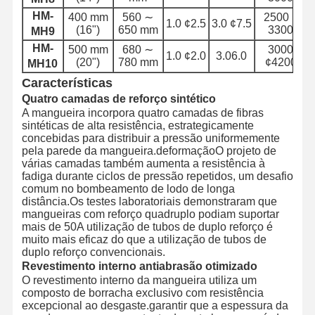
HM-
400 mm
560 ∼
2500 ¢
1.0 ¢2.5
3.0 ¢7.5
(16")
650 mm
3300
MH9
HM-
500 mm
680 ∼
3000
1.0 ¢2.0
3.06.0
(20")
780 mm
¢4200
MH10
Características
Quatro camadas de reforço sintético
A mangueira incorpora quatro camadas de fibras
sintéticas de alta resistência, estrategicamente
concebidas para distribuir a pressão uniformemente
pela parede da mangueira.deformaçãoO projeto de
várias camadas também aumenta a resistência à
fadiga durante ciclos de pressão repetidos, um desafio
comum no bombeamento de lodo de longa
distância.Os testes laboratoriais demonstraram que
mangueiras com reforço quadruplo podiam suportar
mais de 50A utilização de tubos de duplo reforço é
muito mais eficaz do que a utilização de tubos de
duplo reforço convencionais.
Revestimento interno antiabrasão otimizado
O revestimento interno da mangueira utiliza um
composto de borracha exclusivo com resistência
excepcional ao desgaste.garantir que a espessura da