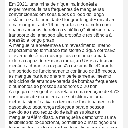
Em 2021, uma mina de níquel na Indonésia
experimentou falhas frequentes de mangueiras
convencionais em seus tubos de lodo de longa
distância.e alta humidade.Hongruntong desenvolveu
uma mangueira de 14 polegadas de diâmetro com
quatro camadas de reforço sintético,Optimizado para
transporte de lama sob alta pressão e resistência à
abrasão a longo prazo.
A mangueira apresentava um revestimento interno
especialmente formulado resistente à água corrosiva
e levemente ácida dos rejeitos,com uma camada
externa capaz de resistir à radiação UV e à abrasão
mecânica durante a expansão da superfícieDurante
um período de funcionamento contínuo de 18 meses,
as mangueiras funcionaram perfeitamente, mesmo
sob ciclos de arranque-parada de bombas frequentes
e aumentos de pressão superiores a 20 bar.
A equipa de engenheiros relatou uma redução de 45%
nos custos de manutenção e substituição, uma
melhoria significativa no tempo de funcionamento do
gasoduto,e segurança reforçada para o pessoal
Início
Produtos
Sobre Nós
Visita À
devido ao risco reduzido de falhas súbitas da
Fábrica
mangueiraAlém disso, a mangueira demonstrou uma
flexibilidade excepcional, permitindo a instalação em
terrenos desafiadores, incluindo inclinações íngremes,