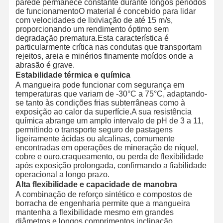
parede permanece constante durante longos períodos
de funcionamentoO material é concebido para lidar
com velocidades de lixiviação de até 15 m/s,
proporcionando um rendimento óptimo sem
degradação prematura.Esta característica é
particularmente crítica nas condutas que transportam
rejeitos, areia e minérios finamente moídos onde a
abrasão é grave.
Estabilidade térmica e química
A mangueira pode funcionar com segurança em
temperaturas que variam de -30°C a 75°C, adaptando-
se tanto às condições frias subterrâneas como à
exposição ao calor da superfície.A sua resistência
química abrange um amplo intervalo de pH de 3 a 11,
permitindo o transporte seguro de pastagens
ligeiramente ácidas ou alcalinas, comumente
encontradas em operações de mineração de níquel,
cobre e ouro.craqueamento, ou perda de flexibilidade
após exposição prolongada, confirmando a fiabilidade
operacional a longo prazo.
Alta flexibilidade e capacidade de manobra
A combinação de reforço sintético e compostos de
borracha de engenharia permite que a mangueira
mantenha a flexibilidade mesmo em grandes
diâmetros e longos comprimentos.inclinação