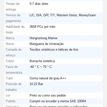
Tempo de
5-7 dias úteis
entrega
Termos de
L/C, D/A, D/P, T/T, Western Union, MoneyGram
pagamento
Habilidade da
3658 PCs por mês
fonte
Marca
Hongruntong Marine
Nome
Mangueira de mineração
Camada de
Tecidos sintéticos e hélices de fios
reforço
Cobrir
Borracha sintética
Faixa de
-40 ° C ~ 70 ° C.
temperatura
Tubo
Goma natural de grau A++
Pressão de
10-22 Bar
trabalho
cor
Preto ou como seu pedido
Padrão
Cumprir ou exceder a norma SAE 100R4
Aplicativo
Para uso em minas pesadas e aplicações