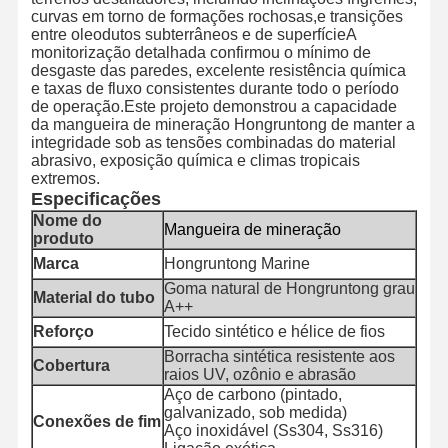
curvas em torno de formações rochosas,e transições
entre oleodutos subterrâneos e de superfícieA
monitorização detalhada confirmou o mínimo de
desgaste das paredes, excelente resistência química
Controle De
Contate-Nos
Notícias
Casos
e taxas de fluxo consistentes durante todo o período
Qualidade
de operação.Este projeto demonstrou a capacidade
da mangueira de mineração Hongruntong de manter a
integridade sob as tensões combinadas do material
abrasivo, exposição química e climas tropicais
extremos.
Especificações
Blogue
Solicite Um
Nome do
Orçamento
Mangueira de mineração
produto
Marca
Hongruntong Marine
Tubo de mangueira composto
Goma natural de Hongruntong grau
Material do tubo
A++
Tubos de dragagem
Reforço
Tecido sintético e hélice de fios
Borracha sintética resistente aos
Mangueira do furo giratório
Cobertura
raios UV, ozônio e abrasão
Aço de carbono (pintado,
Tubo de mangueira química
galvanizado, sob medida)
Conexões de fim
Aço inoxidável (Ss304, Ss316)
Tubo de mangueira de alimentação