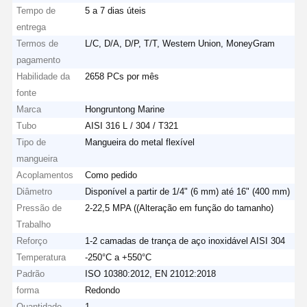
Tempo de
5 a 7 dias úteis
entrega
Termos de
L/C, D/A, D/P, T/T, Western Union, MoneyGram
pagamento
Habilidade da
2658 PCs por mês
fonte
Marca
Hongruntong Marine
Tubo
AISI 316 L / 304 / T321
Tipo de
Mangueira do metal flexível
mangueira
Acoplamentos
Como pedido
Diâmetro
Disponível a partir de 1/4" (6 mm) até 16" (400 mm)
Pressão de
2-22,5 MPA ((Alteração em função do tamanho)
Trabalho
Reforço
1-2 camadas de trança de aço inoxidável AISI 304
Temperatura
-250°C a +550°C
Padrão
ISO 10380:2012, EN 21012:2018
forma
Redondo
Quantidade
1