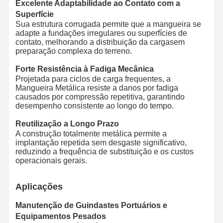
Excelente Adaptabilidade ao Contato com a
Tubos metálicos
Superfície
Sua estrutura corrugada permite que a mangueira se
Flutuação de mangueiras
adapte a fundações irregulares ou superfícies de
contato, melhorando a distribuição da carga
sem
Mangueira blindada
preparação complexa do terreno.
Forte Resistência à Fadiga Mecânica
Projetada para ciclos de carga frequentes, a
Mangueira Metálica resiste a danos por fadiga
causados por compressão repetitiva, garantindo
desempenho consistente ao longo do tempo.
Reutilização a Longo Prazo
A construção totalmente metálica permite a
implantação repetida sem desgaste significativo,
reduzindo a frequência de substituição e os custos
operacionais gerais.
Aplicações
Manutenção de Guindastes Portuários e
Equipamentos Pesados