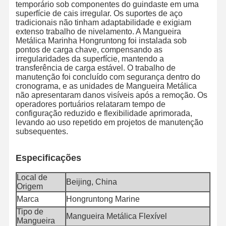
temporário sob componentes do guindaste em uma
superfície de cais irregular. Os suportes de aço
tradicionais não tinham adaptabilidade e exigiam
extenso trabalho de nivelamento. A Mangueira
Controle De
Contate-Nos
Notícias
Casos
Metálica Marinha Hongruntong foi instalada sob
Qualidade
pontos de carga chave, compensando as
irregularidades da superfície, mantendo a
transferência de carga estável. O trabalho de
manutenção foi concluído com segurança dentro do
cronograma, e as unidades de Mangueira Metálica
não apresentaram danos visíveis após a remoção. Os
operadores portuários relataram tempo de
Blogue
Solicite Um
Orçamento
configuração reduzido e flexibilidade aprimorada,
levando ao uso repetido em projetos de manutenção
subsequentes.
Tubo de mangueira composto
Especificações
Tubos de dragagem
Local de
Beijing, China
Mangueira do furo giratório
Origem
Marca
Hongruntong Marine
Tubo de mangueira química
Tipo de
Mangueira Metálica Flexível
Mangueira
Tubo de mangueira de alimentação