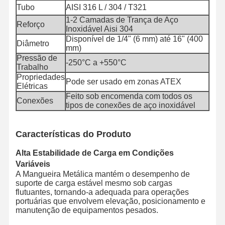
Tubo
AISI 316 L / 304 / T321
1-2 Camadas de Trança de Aço
Tubo de mangueira de descarga
Reforço
Inoxidável Aisi 304
Disponível de 1/4" (6 mm) até 16" (400
Mangueira resistente ao desgaste
Diâmetro
mm)
Pressão de
Tubos de sucção de lama
-250°C a +550°C
Trabalho
Propriedades
Pode ser usado em zonas ATEX
Tubo de mangueira de água
Elétricas
Feito sob encomenda com todos os
Conexões
Tubo de mangue de combustível
tipos de conexões de aço inoxidável
Tubos hidráulicos de óleo
Características do Produto
Tubo de mangueira de cerâmica
Alta Estabilidade de Carga em Condições
Variáveis
mangueira do vapor
A Mangueira Metálica mantém o desempenho de
suporte de carga estável mesmo sob cargas
Mangueira de mineração
flutuantes, tornando-a adequada para operações
portuárias que envolvem elevação, posicionamento e
Tubos de ácido fosfórico
manutenção de equipamentos pesados.