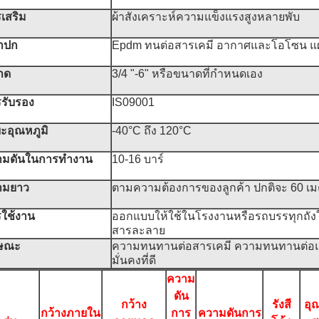
เสริม
ผ้าสังเคราะห์ความแข็งแรงสูงหลายพับ
าปก
Epdm ทนต่อสารเคมี อากาศและโอโซน แผ่น
าด
3/4 "-6" หรือขนาดที่กําหนดเอง
รับรอง
IS09001
ะอุณหภูมิ
-40°C ถึง 120°C
มดันในการทํางาน
10-16 บาร์
ามยาว
ตามความต้องการของลูกค้า ปกติจะ 60 เ
ใช้งาน
ออกแบบให้ใช้ในโรงงานหรือรถบรรทุกถั
สารละลาย
กษณะ
ความทนทานต่อสารเคมี ความทนทานต่อแร
มั่นคงที่ดี
ความ
ดัน
กว้าง
รังสี
อุ
กว้างภายใน
การ
ความดันการ