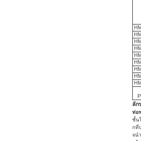
HM
HM
HM
HM
HM
HM
HM
HM
HM
P
ลัก
ท่อ
ชั้
กที
จนํ