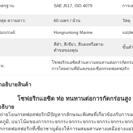
าตรฐาน:
SAE J517, ISO 4079
การเส
ูงสุด ความยาว:
60 เมตร / ม้วน
วัสดุ:
่อแบรนด์:
Hongruntong Marine
แอปพล
สีดำ, สีเขียว, สีแดงหรือตาม
ขั้นต่ำ
คำขอของคุณ
โซฟอริกแอซิดส้วนความทนทานต่อการกัดกร่
้น:
การไหลผ่านที่มั่นคงของเชือกกรดฟอสฟอริก
ําอธิบายสินค้า
โซฟอริกแอซิด ท่อ ทนทานต่อการกัดกร่อนสูง กระ
อธิบาย
ถ่ายโอนกรดฟอสฟอริกมีปัญหากลักษณะพิเศษที่เกี่ยวข้องกับการเผ
หภูมิ, แนวโน้มของการกระจกกระจกกระจกกระจกกระจกกระจกก
อกกรดฟอสฟอริกที่เชี่ยวชาญต้องให้การผสมผสานทางเคมีอย่างแ