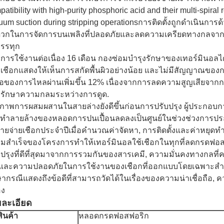
patibility with high-purity phosphoric acid and their multi-spir
uum suction during stripping operationsการติดตั้งถูกดําเนินก
วกในการจัดการบนเพลิงที่ปลอดภัยและลดความเครียดทางกลจากก
รรทุก
งการใช้งานต่อเนื่อง 16 เดือน กองซ่อมบํารุงรักษาของเทอร์มิ
เชือกแสดงให้เห็นการสกัดพื้นผิวอย่างน้อย และไม่มีสัญญาณขอ
อของการไหลผ่านเพิ่มขึ้น 12% เนื่องจากการลดความสูญเสียจากก
รักษาความกลมระหว่างการดูด.
ภาพการผสมผสานในสายล่างยังดีขึ้นก่อนการปรับปรุง ผู้ประกอบการ
ทําลายล้างของหลอดการปนเปื้อนลดลงเป็นศูนย์ในช่วงช่วงการปร
ายจ่ายเชือกประจําปีเมื่อคํานวณค่าจัดหา, การติดตั้งและค่าหยุดท
มสําเร็จของโครงการทําให้เทอร์มินอลใช้เชือกในทุกที่ลดกรดฟอ
บปรุงที่ดีที่สุดมาจากการรวมกันของสารเคมี, ความมั่นคงทางกลท
 และความปลอดภัยในการใช้งานของเชือกที่ออกแบบโดยเฉพาะสํา
ษากรณีแสดงถึงข้อดีที่สามารถวัดได้ในเรื่องของความน่าเชื่อถือ, 
อง
ละเอียด
สินค้า
หลอดกรดฟอสฟอริก