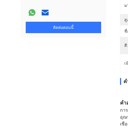
ม
ส
ติดต่อตอนนี้
ชื
สี:
เน
ค
คํา
การ
อุณ
เชื