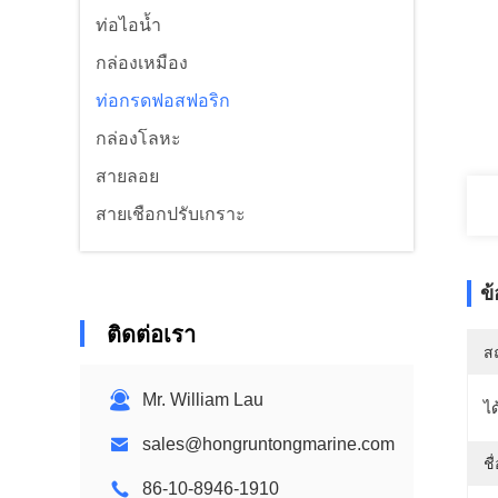
ท่อไอน้ำ
กล่องเหมือง
ท่อกรดฟอสฟอริก
กล่องโลหะ
สายลอย
สายเชือกปรับเกราะ
ข
ติดต่อเรา
สถ
Mr. William Lau
ได
sales@hongruntongmarine.com
ชื
86-10-8946-1910