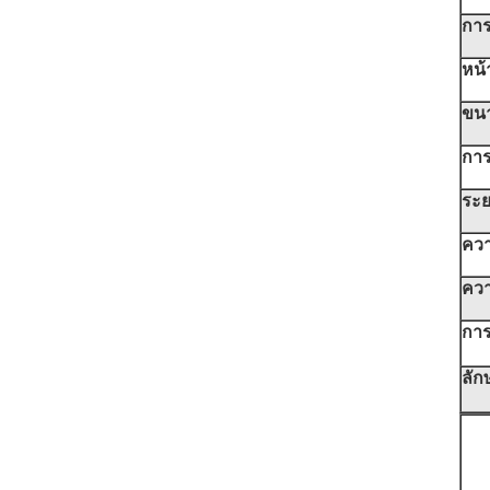
การ
หน้
ขน
การ
ระย
ควา
คว
การ
ลั