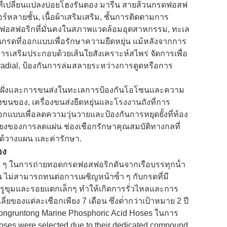
่เปลี่ยนแปลงบ่อยโฮงรันตอง มารีน สายส้วนกรดฟอสฟ
ายชั้น, เนื้อผ้าเสริมเสริม, ชั้นการติดตามการ
ดฟอสฟอริกที่มั่นคงในสภาพแวดล้อมอุตสาหกรรม, ทะเล
รดที่ออกแบบเพื่อรักษาความยืดหยุ่น แม้หลังจากการ
รเสริมประกอบด้วยเส้นใยสังเคราะห์สไพร่ จัดการเพื่อ
adial, ป้องกันการล่มสลายระหว่างการดูดหรือการ
ชายฝั่งและการขนส่งในทะเลการป้องกันโอโซนและความ
องขนของ, เครื่องขนส่งยืดหยุ่นและโรงงานถังที่การ
กแบบเพื่อลดความวุ่นวายและป้องกันการหยุดยั้งที่ท้อง
ยงของการลดแผ่น ช่องเชือกรักษาคุณสมบัติทางกลที่
ด้วางแผน และค่ารักษา.
อง
้ํา ๆ ในการถ่ายทอดกรดฟอสฟอริกดันจากเรือบรรทุกน้ํา
 ไม่สามารถทนต่อการเผชิญหน้าซ้ํา ๆ กับกรดที่มี
ีรูขุมและรอยแตกเล็กๆ ทําให้เกิดการรั่วไหลและการ
ยของแต่ละเชือกเพียง 7 เดือน ซึ่งต่ํากว่าเป้าหมาย 2 ปี
Hongruntong Marine Phosphoric Acid Hoses ในการ
oses were selected due to their dedicated compound