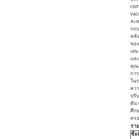
com
vac
สะด
รถบ
หลั
ของ
เสม
และ
คุณ
การ
ในร
ควา
ปรั
ดัน
ศึก
คร
ราย
ชื่อ