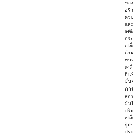
ของ
อริ
ควบ
และ
เผช
กระ
เปล
ด้า
ทนท
เคล
ถิ่
มั่
การ
สถา
มัน
ปริ
เปล
ผู้
ประ