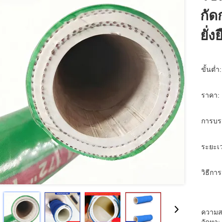
กัด
ยั่ง
ขั้นต่ำ:
ราคา:
การบร
ระยะเว
วิธีการ
ความส