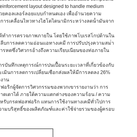
al reinforcement layout designed to handle medium
ารด้วยคอลเลอร์ลอยแบบกําหนดเอง เพื่ออํานวยความ
ารเคลื่อนไหวทางไฮโดไดนามิกระหว่างลดน้ํามันจาก
นอลได้ทําการตรวจภาพภายใน โดยใช้ภาพโบเรสโกปด้านใน
งกลีบการลดความอ่อนแอทางเคมี การปรับปรุงความสม่ํา
ารหดซึ่งวิศวกรอ้างถึงความเรียบเนียนของท่อภายใน
บันทึกเหตุการณ์การปนเปื้อนระยะเวลาที่เกี่ยวข้องกับ
ะเมินการลดการเปลี่ยนเชือกส่งผลให้มีการลดลง 26%
ํางาน
สฟอริกผู้จัดการวิศวกรรมของพวกเขารายงานว่า การ
ี่คาดเดาได้ ภายใต้ความแตกต่างของความร้อน / ความ
หรับกรดฟอสฟอริก แทนการใช้งานทางเคมีทั่วไปการ
ความบริสุทธิ์ของผลิตภัณฑ์และค่าใช้จ่ายรวมของผู้ครอบ