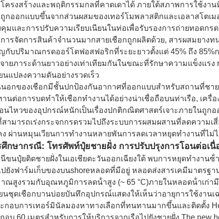
โครงสร้างและพฤติกรรมกลที่คาดเดาได้ ภายใต้สภาพการใช้งานที
กถูกออกแบบขึ้นจากส่วนผสมของเทอร์โมพลาสติกและเอลาสโตเมอร์หล
คุมและการปรับความเรียบเนียนในท่อเพื่อรับรองการถ่ายทอดกร
การจัดการสินค้าจํานวนมากสายเชือกถูกผลิตด้วย, สารผสมยางทนก
ิญกับปริมาณกรดออร์โตฟอสฟอริกที่ระยะยาวตั้งแต่ 45% ถึง 85%กา
จายภาระด้านยาวอย่างเท่าเทียมกันในขณะที่รักษาความแข็งแรง r
ี่ยนแปลงความดันอย่างรวดเร็ว
นนอกของเชือกมีชั้นปกป้องกันอากาศที่ออกแบบสําหรับสถานที่
านต่อการบดทําให้เชือกทํางานได้อย่างน่าเชื่อถือบนท่าเรือ, เครื่
ื่อนไหวของอุปกรณ์หนักเป็นเรื่องปกติกณิตศาสตร์เจาะภายในถูกออ
นที่สามารถเร่งกระจกกรดรวมไปถึงระบบการผสมผสานที่ลดความเสี่
นคง ผ่านหมุนเวียนการทํางานหลายพันการลดเวลาหยุดทํางานที่ไม่ไ
ศึกษากรณี: โทรศัพท์ปุ๋ยชายฝั่ง การปรับปรุงการโอนต่อเนื่
นีขนปุ๋ยติดชายฝั่งในเอเชียตะวันออกเฉียงใต้ พบการหยุดทํางานซ
ไปยังฟาร์มเก็บของบนshoreหลอดที่มีอยู่ หลอดส่งสารเคมีมาตรฐาน
มาณสูงรวมกับอุณหภูมิการลดน้ําสูง (~ 65 °C)ภายในหลอดน้ําเก่าม
ี่ยนชุดเชือกบานบ่อยบันทึกอุปกรณ์แสดงให้เห็นว่าอายุการใช้งานเฉลี่
ประกอบการเทอร์มินัลมองหาทางเลือกที่ทนทานมากขึ้นและติดตั้ง 
กอบ 60 เมตรสําหรับการให้บริการจากเรือไปยังชายฝั่ง The new h