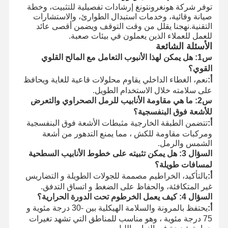
توفر شركة هونغرونتونغ إرشادات تفصيلية للتثبيت، وخطة
صيانة وقائية، وخدمات استبدال الطوارئ، والاستشارات
التقنية.نهجنا يقلل من وقت التوقف ويضمن أقصى عائد
للعمل للعملاء الذين يعملون في بيئات صعبة.
الأسئلة الشائعة
س1: هل يمكن لهذا الأنبوب التعامل مع المالح القلوي
القوي؟
أ:
نعم، الغطاء الداخلي يقاوم محلولات قاعية للغاية ويحافظ
على سلامته خلال الاستخدام الطويل.
س2:
ما هي مقاومة الأنابيب للرمل الصحراوي والتعرض
للأشعة فوق البنفسجية؟
أ:
تتضمن الطبقة الخارجية مثبطات الأشعة فوق البنفسجية
ومركبات مقاومة للكش ، مما يمنع التدهور من أشعة
الشمس والرمل.
السؤال 3:
هل يمكن تثبيته على خطوط الأنابيب السطحية
لمسافات طويلة؟
أ:
بالتأكيد، الخراطيم مصممة للجولات الطويلة و التضاريس
غير المتكافئة، والحفاظ على الضغط و اتساق التدفق.
السؤال 4:
كيف يعمل الخرطوم تحت الدورة الحرارية؟
أ:
يحتفظ بالمرونة والسلامة الهيكلية بين -30 درجة مئوية و
75 درجة مئوية ، وهو مناسب للمناطق التي تشهد تغيرات