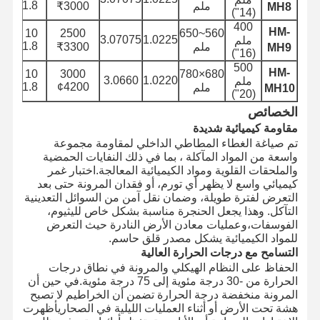
2
11.8
ملم
₹3000
MH8
(14")
400
أنابيب العائمة
HM-
10 ¢
2500
560~650
3.07075
1.0225
ملم
5
11.8
ملم
₹3300
MH9
(16")
خرطوم مدرع
500
HM-
10 ¢
3000
680×780
3.0660
1.0220
ملم
0
11.8
¢4200
ملم
MH10
(20")
الخصائص
مقاومة كيميائية شديدة
تم صياغة الغطاء المطاطي الداخلي لمقاومة مجموعة
واسعة من المواد المآكلة ، بما في ذلك النفايات الحمضية
والملحقات القلوية ومواد الكيميائية المعالجة.اختبار غمر
كيميائي واسع لا يظهر أي تورم، أو فقدان المرونة حتى بعد
التعرض لفترة طويلة، وضمان نقل آمن من السوائل التعدينية
التآكل. وهذا يجعل الحنجرة مناسبة بشكل خاص لليثيوم،
الفوسفات،وعمليات معادن الأرض النادرة حيث التعرض
للمواد الكيميائية يشكل مصدر قلق حاسم.
التسامح مع درجات الحرارة العالية
الحفاظ على النظام الهيكلي والمرونة في نطاق درجات
الحرارة من -30 درجة مئوية إلى 75 درجة مئوية.في حين أن
المرونة منخفضة درجة الحرارة تضمن أن الخراطيم لا تصبح
هشة تحت الأرض أو أثناء العمليات الليلية في الصحاريأظهرت