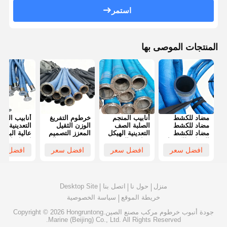
استمر
المنتجات الموصى بها
مضاد للكشط
أنابيب المنجم
خرطوم التفريغ
أنابيب الغبار
مضاد للكشط
الصلبة الصف
الوزن الثقيل
التعدينية قو
مضاد للكشط
التعدينية الهيكل
المعزز التصميم
عالية البناء
المقاوم للكشط
مقاومة الصدمة
سعة تدفق عالية
ارتفاع ارتدا
المقاوم
القوية نقل
موثوقة معالجة
الحياة أداء
افضل سعر
افضل سعر
افضل سعر
افضل سع
للكيماويات
المواد الفعال
الضغط
التدفق المس
والآكل
منزل
حول نا
اتصل بنا
Desktop Site
خريطة الموقع
سياسة الخصوصية
جودة
أنبوب خرطوم مركب
مصنع الصين.Copyright © 2026 Hongruntong
Marine (Beijing) Co., Ltd. All Rights Reserved.