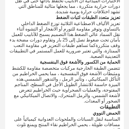
الاختبارات الميدانية أن الأنابيب تحتفظ بأدائها حتى في ظل
دورات حرارية متكررة ، مما يجعلها مثالية للمناطق التي
تشهد اختلافات حرارة يومية شديدة.
تعزيز متعدد الطبقات لثبات الضغط
تعزيز الألياف الاصطناعية الثلاثية توزع الضغط الداخلي
بالتساوي وتوفر مقاومة للتورم أو الانفجار أو التشوه أثناء
نقل السماد عالي الضغط.هذا التصميم يسمح للأنابيب للعمل
بأمان تحت ضغوط تصل إلى 25 بار وتقاوم دورات مضخة بدء
وقف متكررةكما تساهم طبقات التعزيز في مقاومة التعب
الممتازة، والتي تعتبر ضرورية للعمل المستمر في التطبيقات
التعدينية الصعبة.
الحماية من الكسور والأشعة فوق البنفسجية
تتضمن الطبقة الخارجية مركبات متخصصة مقاومة للكشط
ومثبطات الأشعة فوق البنفسجية ، مما يحمي الخراطيم من
التآكل الميكانيكي ، وتأثير الرمل ، والتدهور الشمسي.هذه
الميزة حاسمة للانتشار الطويل الأجل في السطح، المناجم
المفتوحة، والعمليات الصحراوية حيث الخراطيم تتعرض
لأشعة الشمس، والرمل المتحرك، والاتصال الميكانيكي مع
الصخور أو المعدات.
التطبيقات
الحمض النووي
المناسبة لنقل السباتات والملحونات العدوانية كيميائياً على
مسافات طويلة ، يحمي الخراطيم نقاء المنتج ويمنع تلوث