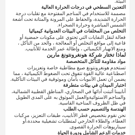
البيئة.
التعدين السطحي في درجات الحرارة العالية
مصممة للاستخدام في المناجم المفتوحة مع تقلبات درجة
الحرارة الشديدة، والحفاظ على المرونة والمتانة تحت أشعة
الشمس المباشرة وحرارة الصحراء.
التخلص من المخلفات في البيئات العدوانية كيميائيا
فعالة لنقل النفايات التي تحتوي على مكونات حمضية أو
قاعية إلى مواقع التخلص أو المعالجة ، والحد من التآكل ،
ومنع الانهيار الكيميائي ، وإطالة عمر الخدمة للأنابيب.
لماذا تختار شركة هونغرونتونغ مارين
مواد مقاومة للتآكل المتخصصة
تستخدم هونغرونتونغ صيغ مطاطية خاصة وتعزيزات
اصطناعية عالية القوة تتفوق تحت الضغوط الكيميائية ، مما
يضمن أن تعمل الأنبوبات بأمان وموثوقية في البيئات التآكلية.
اختبار الميدان في بيئات متطرفة
أنابيبنا أثبتت أدائها في الصحاري، المناطق القطبية الشمالية،
والمناجم الاستوائيةوالعمل الموثوق به على المدى الطويل
في ظل الظروف المناخية القاسية.
الهندسة والتصميم حسب الطلب
نحن نقوم بتخصيص قطر الأنابيب، طبقات التعزيز، مركبات
الغطاء، والطلاء الخارجي لمتطلبات تشغيلية محددة،أو
سيناريوهات الحرارة القصوى.
خدمات الدعم الشامل ودورة الحياة