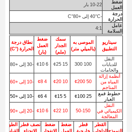
ضغط
10-22 بار
العمل
درجة
-40°C إلى +80°C
الحرارة
ضبط الجودة
اتصل بنا
أخبار
الحالات
عامل
4:1
السلامة
سمك
ضغط
سيناريو
الموصى به
نطاق درجة
الجدار
العمل
التطبيق
(بالميلي متر)
الحرارة (°C)
(ملم)
(بار)
مدونة
اطلب عرض
النقل
أسعار
6 ¢10
15 ¢25
100 300
للدبابات
-30 إلى +80
والخامات
أنظمة إزالة
أنبوب خرطوم مركب
4 ¢8
10 ¢20
50 ¢200
المياه من
-10 إلى +60
المناجم
خرطوم الحفر
خطوط قمع
25 ¢100
5 ¢15
4 ¢6
-10 إلى +50
الغبار
خرطوم الحفر الدوراني
النقل
6 ¢10
10 ¢22
50-150
الكيميائي في
-20 إلى +90
أنابيب الأنابيب الكيميائية
المعالجة
القطر
قطر
ضغط
ضغط
نصف قطر
الطول
س
أنبوب خرطوم الطعام
النموذج
الداخلي
خارجية
العمل
الانفجار
الانحناء
القياسي
ال