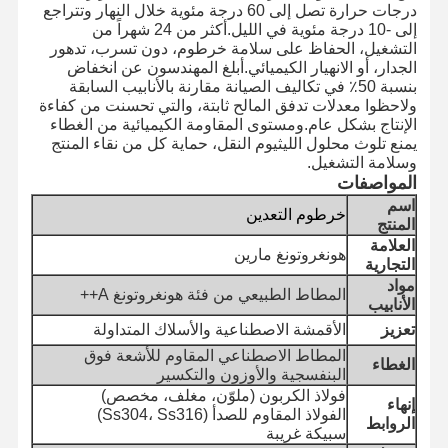
درجات حرارة تصل إلى 60 درجة مئوية خلال النهار وتتراجع
إلى -10 درجة مئوية في الليل.أكثر من 24 شهراً من
التشغيل، الحفاظ على سلامة خرطوم، دون تسرب، تدهور
الجدار، أو الانهيار الكيميائي.أبلغ المهندسون عن انخفاض
بنسبة 50٪ في تكاليف الصيانة مقارنة بالأنابيب السابقة
ولاحظوا معدلات تدفق المالح ثابتة، والتي تحسنت من كفاءة
الإنتاج بشكل عام.ومستوى المقاومة الكيميائية من الغطاء
يمنع تلوث محلول الليثيوم النقل، حماية كل من نقاء المنتج
وسلامة التشغيل.
المواصفات
اسم
خرطوم التعدين
المنتج
العلامة
هونغروتونغ مارين
التجارية
مواد
المطاط الطبيعي من فئة هونغروتونغ A++
الأنابيب
تعزيز
الأقمشة الاصطناعية والأسلاك المتداولة
المطاط الاصطناعي المقاوم للأشعة فوق
الغطاء
البنفسجية والأوزون والتكسير
المنزل
المنتجات
حولنا
جولة في
فولاذ الكربون (ملوّن، مغلف، مخصص)
إنهاء
المصنع
الفولاذ المقاوم للصدأ (Ss304، Ss316)
الروابط
سبيكة غريبة