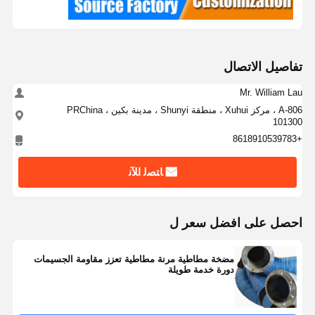
تفاصيل الاتصال
Mr. William Lau
A-806 ، مركز Xuhui ، منطقة Shunyi ، مدينة بكين ، PRChina
101300
+8618910539783
ﺎﺘﺼﻟ ﺍﻶﻧ
احصل على افضل سعر ل
مضخة مطاطية مرنة مطاطية تعزز مقاومة الجسيمات
دورة خدمة طويلة