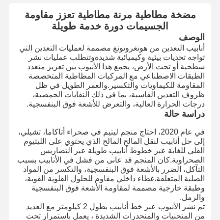
مضخة مطاطية مرنة مطاطية تعزز مقاومة
الجسيمات دورة خدمة طويلة
الوصف
أنابيب التعدين من هونغروتونغ مصممة لعمليات التعدين التي
تواجه تحديات بيئية وكيميائية شديدةوتتطلب عمليات نشر
سطحية أو تحت الأرض، يجمع هذا الأنبوب بين تعزيز متعدد
الطبقات الاصطناعي مع المركبات المطاطية المتخصصة
المقاومة للكيماويات والتكسير.والعمر الطويل في ظل
ظروف التعدين القاسية، بما في ذلك النفايات الحمضية،
درجات الحرارة العالية، والتعرض للأشعة فوق البنفسجية.
دراسة حالة
في عام 2020، احتاج منجم ليتيم في صحراء أتاكاما، تشيلي،
إلى حل أنابيب لنقل المالح المالح الذي يحتوي على الليثيوم
القلي للغاية عبر خطوط أنابيب طويلة عبر التضاريس
الصحراوية.كان المنجم قد عانى من فشل في الأنابيب بسبب
التآكل، الضرر بالأشعة فوق البنفسجية، والتكسر من المواد
الصلبة المتعلقة.غطاء داخلي مقاوم للحلول القلوية القوية،
وطبقة خارجية مصممة لمقاومة الأشعة فوق البنفسجية
والرمل.
تم نشر الأنبوب عبر خط أنابيب بطول 2 كيلومتر مع العديد
من المنحنيات والمنحدرات الشديدة ، يعمل باستمرار تحت