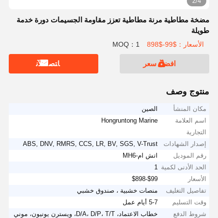
3/4
مضخة مطاطية مرنة مطاطية تعزز مقاومة الجسيمات دورة خدمة
طويلة
الأسعار：$99-$898
MOQ：1
افضل سعر
ﺎﺘﺼﻟ ﺍﻶﻧ
منتوج وصف
مكان المنشأ
الصين
اسم العلامة
Hongruntong Marine
التجارية
إصدار الشهادات
ABS, DNV, RMRS, CCS, LR, BV, SGS, V-Trust
رقم الموديل
اتش ام-MH6
الحد الأدنى لكمية
1
الأسعار
$99-$898
تفاصيل التغليف
منصات خشبية ، صندوق خشبي
وقت التسليم
5-7 أيام عمل
شروط الدفع
خطاب الاعتماد، D/A، D/P، T/T، ويسترن يونيون، موني