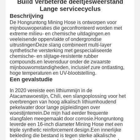
Build Verbeterde deeltjesweerstand
Lange servicecyclus
Beschrijving
De Hongruntong Mining Hose is ontworpen voor
mijnbouwoperaties die geconfronteerd worden met
extreme milieu- en chemische uitdagingen.en
veeleisende oppervlakte of ondergrondse
uitrustingenDeze slang combineert multi-layer
synthetische versterking met gespecialiseerde
chemische- en slijtage-resistente rubber
compounds.en levensduur onder de zwaarste
mijnbouwomstandigheden, inclusief zure ontlasting,
hoge temperaturen en UV-blootstelling.
Een gevalstudie
In 2020 vereiste een lithiummijn in de
Atacamawoestijn, Chili, een slangoplossing voor het
overbrengen van hoog alkalisch lithiumhoudend
pekelwater door lange pijpleidingen over
woestijnterrein.De mijn had eerder frequente
slangfalen meegemaakt door corrosie.Hongruntong
leverde een 16-inch diameter Mining Hose met een
triple synthetic reinforcement design.Een innerlijke
bekleding die bestand is tegen sterke alkalische