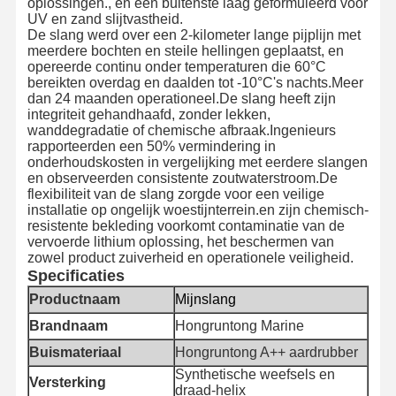
oplossingen., en een buitenste laag geformuleerd voor
UV en zand slijtvastheid.
De slang werd over een 2-kilometer lange pijplijn met
meerdere bochten en steile hellingen geplaatst, en
opereerde continu onder temperaturen die 60°C
bereikten overdag en daalden tot -10°C's nachts.Meer
dan 24 maanden operationeel.De slang heeft zijn
integriteit gehandhaafd, zonder lekken,
wanddegradatie of chemische afbraak.Ingenieurs
rapporteerden een 50% vermindering in
onderhoudskosten in vergelijking met eerdere slangen
en observeerden consistente zoutwaterstroom.De
flexibiliteit van de slang zorgde voor een veilige
installatie op ongelijk woestijnterrein.en zijn chemisch-
resistente bekleding voorkomt contaminatie van de
vervoerde lithium oplossing, het beschermen van
zowel product zuiverheid en operationele veiligheid.
Specificaties
Productnaam
Mijnslang
Brandnaam
Hongruntong Marine
Thuis
Producten
Over Ons
Fabriekstour
Buismateriaal
Hongruntong A++ aardrubber
Synthetische weefsels en
Versterking
draad-helix