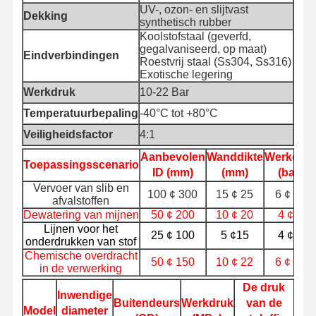
UV-, ozon- en slijtvast
Dekking
synthetisch rubber
Koolstofstaal (geverfd,
Kwaliteitscont
Neem
Nieuws
Gevallen
gegalvaniseerd, op maat)
Role
Contact Met
Eindverbindingen
Roestvrij staal (Ss304, Ss316)
Ons Op
Exotische legering
Werkdruk
10-22 Bar
Temperatuurbepaling
-40°C tot +80°C
Veiligheidsfactor
4:1
Blog
Vraag Een
Aanbevolen
Wanddikte
Werkdru
Offerte
Toepassingsscenario
ID (mm)
(mm)
(bar)
Vervoer van slib en
100 ¢ 300
15 ¢ 25
6 ¢ 10
Samengestelde Slangpijp
afvalstoffen
Dewatering van mijnen
50 ¢ 200
10 ¢ 20
4 ¢ 8
Dredgeslang
Lijnen voor het
25 ¢ 100
5 ¢15
4 ¢ 6
onderdrukken van stof
Roterende Boorslang
Chemische overdracht
50 ¢ 150
10 ¢ 22
6 ¢ 10
in de verwerking
Chemische slangbuis
De druk
Inwendige
Buitendeurs
Werkdruk
van de
Bui
Model
diameter
Voedingspijp