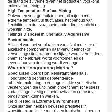
de slang de zuiverheid van het product en voorkomt
milieuverontreiniging.
High Temperature Surface Mining
Ontworpen voor gebruik in open-pit mijnen met
extreme temperatuur fluctuaties, het behoud van
flexibiliteit en duurzaamheid onder direct zonlicht en
woestijn hitte.
Tailings Disposal in Chemically Aggressive
Environments
Effectief voor het verplaatsen van afval met zure of
alkalische componenten naar verwijderings- of
verwerkingssites, waardoor slijtage wordt verminderd,
chemische afbraak wordt voorkomen en de
levensduur van de slang wordt verlengd.
Waarom Hongruntong Marine?
Specialized Corrosion Resistant Materials.
Hongruntong gebruikt gepatenteerde
rubberformuleeringen en hoge sterkte synthetische
versterkingen die uitblinken onder chemische stress,
zodat slangen veilig en betrouwbaar in corrosieve
omgevingen kunnen werken.
Field Tested in Extreme Environments
Onze slangen hebben bewezen prestaties in
woestijnen, arctische regio's, en tropische mijnen.en