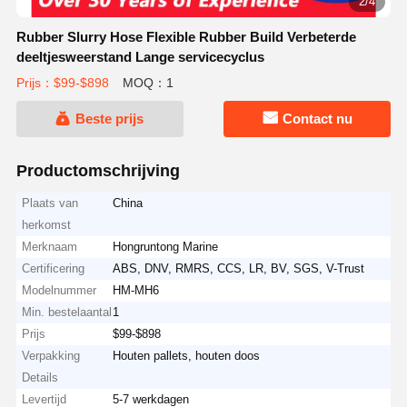
3/4
Rubber Slurry Hose Flexible Rubber Build Verbeterde
deeltjesweerstand Lange servicecyclus
Prijs：$99-$898
MOQ：1
Beste prijs
Contact nu
Productomschrijving
Plaats van
China
herkomst
Merknaam
Hongruntong Marine
Certificering
ABS, DNV, RMRS, CCS, LR, BV, SGS, V-Trust
Modelnummer
HM-MH6
Min. bestelaantal
1
Prijs
$99-$898
Verpakking
Houten pallets, houten doos
Details
Levertijd
5-7 werkdagen