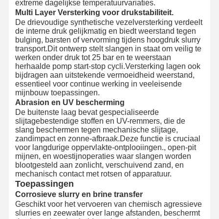
extreme dagelijkse temperatuurvariaties.
Multi Layer Versterking voor drukstabiliteit.
De drievoudige synthetische vezelversterking verdeelt
de interne druk gelijkmatig en biedt weerstand tegen
bulging, barsten of vervorming tijdens hoogdruk slurry
transport.Dit ontwerp stelt slangen in staat om veilig te
werken onder druk tot 25 bar en te weerstaan
herhaalde pomp start-stop cycli.Versterking lagen ook
bijdragen aan uitstekende vermoeidheid weerstand,
essentieel voor continue werking in veeleisende
mijnbouw toepassingen.
Abrasion en UV bescherming
De buitenste laag bevat gespecialiseerde
slijtagebestendige stoffen en UV-remmers, die de
slang beschermen tegen mechanische slijtage,
zandimpact en zonne-afbraak.Deze functie is cruciaal
voor langdurige oppervlakte-ontplooiingen., open-pit
mijnen, en woestijnoperaties waar slangen worden
blootgesteld aan zonlicht, verschuivend zand, en
mechanisch contact met rotsen of apparatuur.
Toepassingen
Corrosieve slurry en brine transfer
Geschikt voor het vervoeren van chemisch agressieve
slurries en zeewater over lange afstanden, beschermt