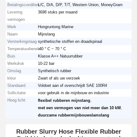
Betalingscondities
L/C, D/A, D/P, T/T, Western Union, MoneyGram
Levering
3698 stuks per maand
vermogen
Merk
Hongruntong Marine
Naam
Mijnslang
Versterkingslaag
synthetische stoffen en draadspiraal
Temperatuurbereik
-40 ° C ~ 70 ° C
Buis
Klasse A++ Natuurrubber
Werkdruk
10-22 bar
Omslag
Synthetisch rubber
kleur
Zwart of als uw verzoek
Standaard
Voldoet aan of overschrijdt SAE 100R4
Sollicitatie
voor gebruik in de mijnbouw en industrie
Hoog licht:
,
flexibel rubberen mijnslang
,
met een vermogen van niet meer dan 10 kW
duurzame rubbermijnbouwslamslang
Rubber Slurry Hose Flexible Rubber