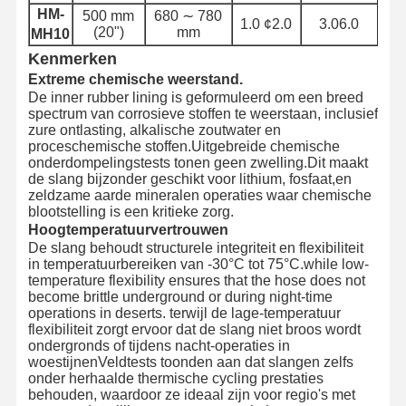
Metalen slang
HM-
500 mm
680 ∼ 780
1.0 ¢2.0
3.06.0
(20")
mm
¢
MH10
Slangen zweven
Kenmerken
Extreme chemische weerstand.
Gepantserde Slang
De inner rubber lining is geformuleerd om een breed
spectrum van corrosieve stoffen te weerstaan, inclusief
zure ontlasting, alkalische zoutwater en
proceschemische stoffen.Uitgebreide chemische
onderdompelingstests tonen geen zwelling.Dit maakt
de slang bijzonder geschikt voor lithium, fosfaat,en
zeldzame aarde mineralen operaties waar chemische
blootstelling is een kritieke zorg.
Hoogtemperatuurvertrouwen
De slang behoudt structurele integriteit en flexibiliteit
in temperatuurbereiken van -30°C tot 75°C.while low-
temperature flexibility ensures that the hose does not
become brittle underground or during night-time
operations in deserts. terwijl de lage-temperatuur
flexibiliteit zorgt ervoor dat de slang niet broos wordt
ondergronds of tijdens nacht-operaties in
woestijnenVeldtests toonden aan dat slangen zelfs
onder herhaalde thermische cycling prestaties
behouden, waardoor ze ideaal zijn voor regio's met