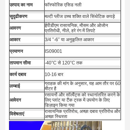
उत्पाद का नाम
फॉस्फोरिक एसिड नली
सुदृढीकरण
मल्टी प्लीज उच्च शक्ति वाले सिंथेटिक कपड़े
ईपीडीएम रासायनिक, मौसम और ओजोन
आवरण
प्रतिरोधी, नीले, हरे रंग में लिपटे
आकार
3/4 "-6" या अनुकूलित आकार
प्रमाणन
IS09001
तापमान सीमा
-40°C से 120°C तक
कार्य दबाव
10-16 बार
ग्राहक की मांग के अनुसार, यह आम तौर पर 60
लम्बाई
मीटर है
रसायनों और सॉल्वैंट्स को स्थानांतरित करने के
आवेदन
लिए प्लांट या टैंक ट्रक में उपयोग के लिए
डिज़ाइन किया गया
रासायनिक प्रतिरोध, अच्छा दबाव प्रतिरोध और
घर
उत्पादों
हमारे बारे में
फ़ैक्टरी टूर
विशेषताएं
अच्छा स्थिरता