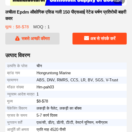
2/4
लचीला Epdm औद्योगिक एसिड नली 150 पीएसआई रेटेड घर्षण प्रतिरोधी बाहरी
कवर
मूल्य：$8-$78
MOQ：1
सबसे अच्छी कीमत
अब से संपर्क करें
उत्पाद विवरण
उत्पत्ति के प्लेस
चीन
ब्रांड नाम
Hongruntong Marine
प्रमाणन
ABS, DNV, RMRS, CCS, LR, BV, SGS, V-Trust
मॉडल संख्या
Hm-pah03
न्यूनतम आदेश मात्रा
1
मूल्य
$8-$78
पैकेजिंग विवरण
लकड़ी के पैलेट, लकड़ी का बॉक्स
प्रसव के समय
5-7 कार्य दिवस
भुगतान शर्तें
एल/सी, डी/ए, डी/पी, टी/टी, वेस्टर्न यूनियन, मनीग्राम
आपूर्ति की क्षमता
प्रति माह 4520 पीसी