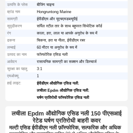
उत्पत्ति के प्लेस
बीजिंग चाइना
ब्रांड नाम
Hongruntong Marine
सामग्री
ईपीडीएम और यूएचएमडब्ल्यूपीई
सुदृढीकरण
सर्पिल स्टील तार के साथ बहुपरत सिंथेटिक कॉर्ड
रंग
काला, हरा, लाल या आपके अनुरोध के रूप में
ढकना
चिकना, हरा या नीला, ईपीडीएम रबर
लम्बाई
60 मीटर या अनुरोध के रूप में
उत्पाद का नाम
फॉस्फोरिक एसिड नली
आवेदन
रासायनिक सामग्री का सक्शन और डिस्चार्ज
सुरक्षा का पहलू
3:1
एमओक्यू
1
हाई लाइट:
,
ईपीडीएम औद्योगिक एसिड नली
,
लचीला Epdm औद्योगिक एसिड नली
घर्षण प्रतिरोधी फॉस्फोरिक एसिड नली
लचीला Epdm औद्योगिक एसिड नली 150 पीएसआई
रेटेड घर्षण प्रतिरोधी बाहरी कवर
मल्टी एसिड ईपीडीएम नली फ़ॉस्फोरिक, सल्फरिक और अधिक