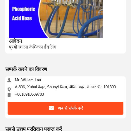
गुणवत्ता नियंत्रण
हमसे संपर्क करें
समाचार
मामले
आवेदन
प्रयोगशाला केमिकल हैंडलिंग
ब्लॉग
एक उद्धरण का
अनुरोध करें
सम्पर्क करने का विवरण
समग्र नली पाइप
Mr. William Lau
ड्रेज नली
A-806, Xuhui केंद्र, Shunyi जिला, बीजिंग शहर, पी.आर.चीन 101300
+8618910539783
रोटरी ड्रिलिंग नली
अब से संपर्क करें
रासायनिक नली पाइप
खाद्य नली पाइप
सबसे उत्तम प्रतिदान प्राप्त करें