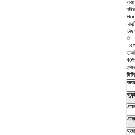
रासा
परिच
Hong
आपूर
लिए 
थे।
18 म
ऊर्ज
40% 
एसिड
विनिर
उत्प
सुद
आव
आक
प्र