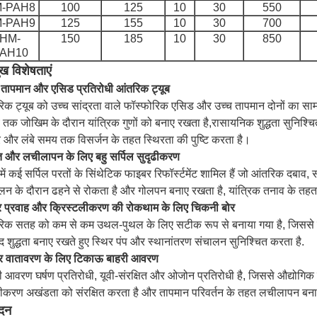
-PAH8
100
125
10
30
550
-PAH9
125
155
10
30
700
HM-
150
185
10
30
850
AH10
ुख विशेषताएं
 तापमान और एसिड प्रतिरोधी आंतरिक ट्यूब
िक ट्यूब को उच्च सांद्रता वाले फॉस्फोरिक एसिड और उच्च तापमान दोनों का साम
तक जोखिम के दौरान यांत्रिक गुणों को बनाए रखता है,रासायनिक शुद्धता सुनिश्च
 और लंबे समय तक विसर्जन के तहत स्थिरता की पुष्टि करता है।
ि और लचीलापन के लिए बहु सर्पिल सुदृढीकरण
में कई सर्पिल परतों के सिंथेटिक फाइबर रिफॉर्स्टमेंट शामिल हैं जो आंतरिक दबा
लन के दौरान ढहने से रोकता है और गोलपन बनाए रखता है, यांत्रिक तनाव के तहत 
र प्रवाह और क्रिस्टलीकरण की रोकथाम के लिए चिकनी बोर
िक सतह को कम से कम उथल-पुथल के लिए सटीक रूप से बनाया गया है, जिससे
ाद शुद्धता बनाए रखते हुए स्थिर पंप और स्थानांतरण संचालन सुनिश्चित करता है.
 वातावरण के लिए टिकाऊ बाहरी आवरण
ी आवरण घर्षण प्रतिरोधी, यूवी-संरक्षित और ओजोन प्रतिरोधी है, जिससे औद्योगिक संयं
ढीकरण अखंडता को संरक्षित करता है और तापमान परिवर्तन के तहत लचीलापन बनाए 
दन