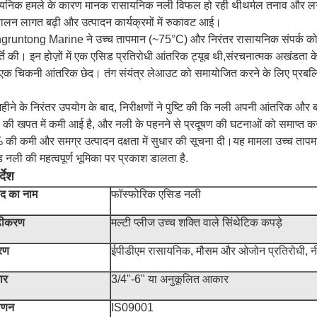
यनिक हमले के कारण मानक रासायनिक नली विफल हो रही थीथर्मल तनाव और लग
ालन लागत बढ़ी और उत्पादन कार्यक्रमों में रुकावट आई।
runtong Marine ने उच्च तापमान (~75°C) और निरंतर रासायनिक संपर्क को स
्ति की। इन होज़ों में एक एसिड प्रतिरोधी आंतरिक ट्यूब थी,संरचनात्मक अखंडता
एक चिकनी आंतरिक छेद। तंग संयंत्र लेआउट को समायोजित करने के लिए प्रबलित
हीने के निरंतर उपयोग के बाद, निरीक्षणों ने पुष्टि की कि नली अपनी आंतरिक और
ा की खपत में कमी आई है, और नली के पहनने से प्रदूषण की घटनाओं को समाप्त कर 
की कमी और समग्र उत्पादन दक्षता में सुधार की सूचना दी।यह मामला उच्च तापमान 
 नली की महत्वपूर्ण भूमिका पर प्रकाश डालता है.
्देश
ाद का नाम
फॉस्फोरिक एसिड नली
ृढीकरण
मल्टी प्लीज उच्च शक्ति वाले सिंथेटिक कपड़े
रण
ईपीडीएम रासायनिक, मौसम और ओजोन प्रतिरोधी, नीले,
ार
3/4"-6" या अनुकूलित आकार
माणन
IS09001