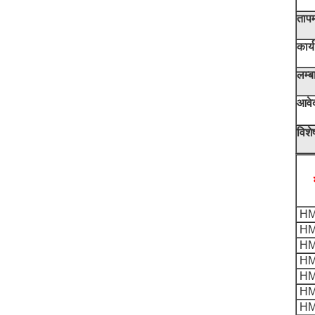
ताप
कार्
लम्ब
आवे
विशे
HM
HM
HM
HM
HM
HM
HM