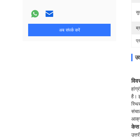
सु
ब्
अब संपर्क करें
प्
उत
विव
हांग
है। 
स्थि
संचा
आक्र
केस 
उत्त