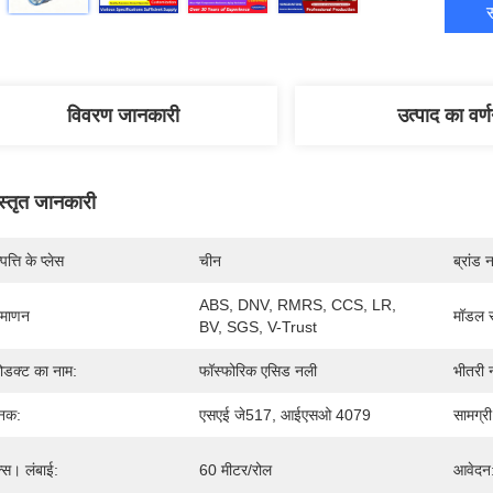
स
विवरण जानकारी
उत्पाद का वर्
स्तृत जानकारी
पत्ति के प्लेस
चीन
ब्रांड 
ABS, DNV, RMRS, CCS, LR, 
रमाणन
मॉडल स
BV, SGS, V-Trust
रोडक्ट का नाम:
फॉस्फोरिक एसिड नली
भीतरी 
नक:
एसएई जे517, आईएसओ 4079
सामग्री
क्स। लंबाई:
60 मीटर/रोल
आवेदन