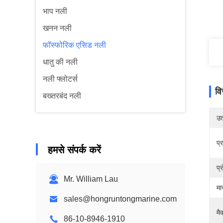
भाप नली
खनन नली
फॉस्फोरिक एसिड नली
धातु की नली
नली फ्लोटर्स
वि
बख्तरबंद नली
उत्
प्
हमसे संपर्क करें
प्
Mr. William Lau
मा
sales@hongruntongmarine.com
मै
86-10-8946-1910