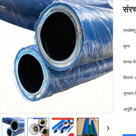
संर
एमओक्यू
मूल्य:
मानक पैक
वितरण 
भुगतान व
आपूर्ति क