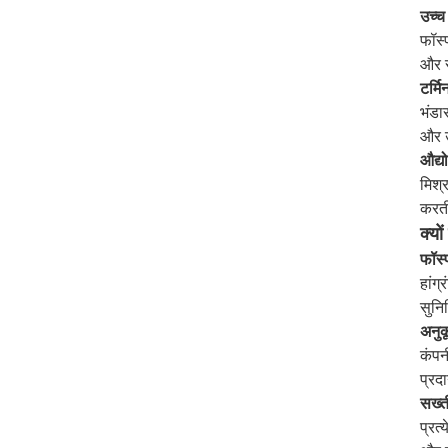
उच्च
फॉस्
और स
टर्म
भंडा
और उ
औद्य
मिश्
करती
क्यो
फॉस्
हांग
सुनि
अनुक
कंपन
प्रद
सख्ती
प्रत