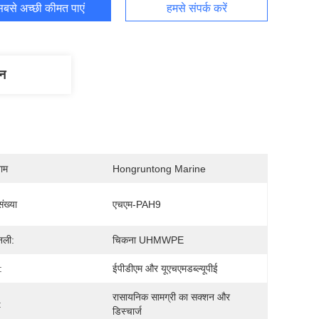
बसे अच्छी कीमत पाएं
हमसे संपर्क करें
णन
नाम
Hongruntong Marine
ंख्या
एचएम-PAH9
नली:
चिकना UHMWPE
:
ईपीडीएम और यूएचएमडब्ल्यूपीई
रासायनिक सामग्री का सक्शन और 
:
डिस्चार्ज