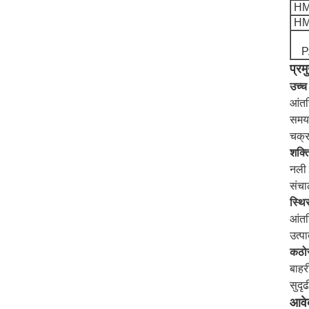
HM
HM
P
प्रम
उच्च
आंतर
समय 
चक्र
शक्त
नली 
संचा
स्थि
आंतर
उत्प
कठोर
बाहर
सुदृ
आवे