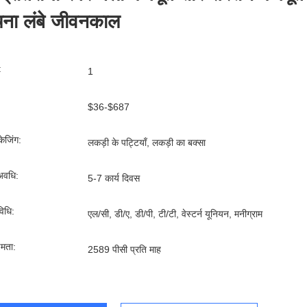
चना लंबे जीवनकाल
:
1
$36-$687
ेजिंग:
लकड़ी के पट्टियाँ, लकड़ी का बक्सा
अवधि:
5-7 कार्य दिवस
िधि:
एल/सी, डी/ए, डी/पी, टी/टी, वेस्टर्न यूनियन, मनीग्राम
्षमता:
2589 पीसी प्रति माह