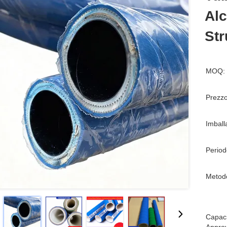
Alc
Str
MOQ:
Prezzo
Imball
Period
Metod
Capaci