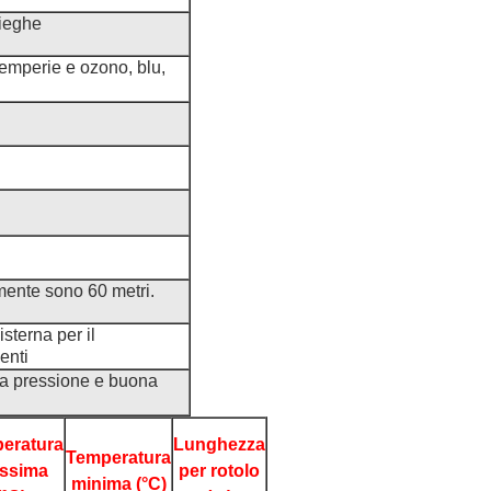
pieghe
emperie e ozono, blu,
mente sono 60 metri.
sterna per il
enti
la pressione e buona
eratura
Lunghezza
Temperatura
ssima
per rotolo
minima (°C)