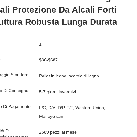
ali Protezione Da Alcali Forti
uttura Robusta Lunga Durata
1
:
$36-$687
aggio Standard:
Pallet in legno, scatola di legno
o Di Consegna:
5-7 giorni lavorativi
o Di Pagamento:
L/C, D/A, D/P, T/T, Western Union,
MoneyGram
tà Di
2589 pezzi al mese