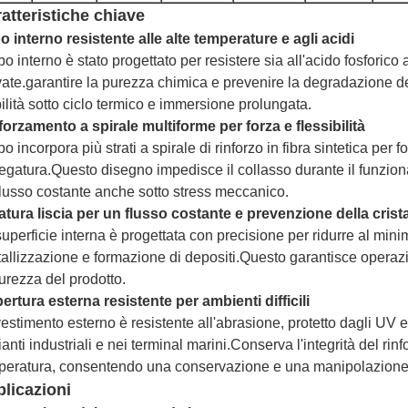
atteristiche chiave
o interno resistente alle alte temperature e agli acidi
ubo interno è stato progettato per resistere sia all'acido fosfori
ate.garantire la purezza chimica e prevenire la degradazione del
ilità sotto ciclo termico e immersione prolungata.
forzamento a spirale multiforme per forza e flessibilità
ubo incorpora più strati a spirale di rinforzo in fibra sintetica per
iegatura.Questo disegno impedisce il collasso durante il funzio
flusso costante anche sotto stress meccanico.
atura liscia per un flusso costante e prevenzione della crist
uperficie interna è progettata con precisione per ridurre al minim
stallizzazione e formazione di depositi.Questo garantisce opera
urezza del prodotto.
ertura esterna resistente per ambienti difficili
ivestimento esterno è resistente all'abrasione, protetto dagli UV
anti industriali e nei terminal marini.Conserva l'integrità del rinf
peratura, consentendo una conservazione e una manipolazione 
licazioni