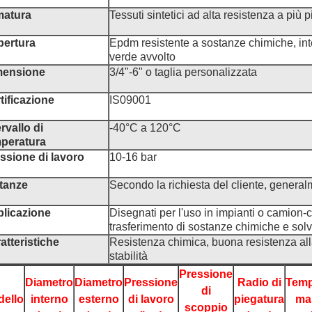
matura
Tessuti sintetici ad alta resistenza a più 
ertura
Epdm resistente a sostanze chimiche, int
verde avvolto
mensione
3/4"-6" o taglia personalizzata
tificazione
IS09001
ervallo di
-40°C a 120°C
peratura
ssione di lavoro
10-16 bar
tanze
Secondo la richiesta del cliente, general
licazione
Disegnati per l'uso in impianti o camion-ci
trasferimento di sostanze chimiche e solv
atteristiche
Resistenza chimica, buona resistenza al
stabilità
Pressione
Diametro
Diametro
Pressione
Radio di
Temp
di
ello
interno
esterno
di lavoro
piegatura
ma
scoppio