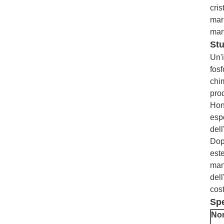
cris
mari
mant
Stu
Un'i
fosf
chim
pro
Hong
espo
dell
Dopo
este
man
del
cost
Spe
Nom