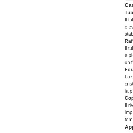
Car
Tub
Il t
elev
stab
Raf
Il t
e p
un 
For
La s
cri
la p
Cop
Il r
impi
tem
App