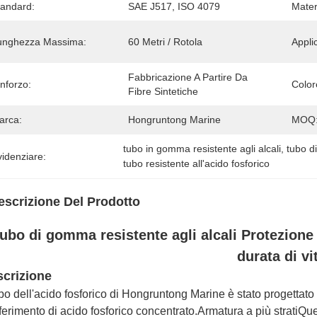
tandard:
SAE J517, ISO 4079
Mater
unghezza Massima:
60 Metri / Rotola
Appli
Fabbricazione A Partire Da 
nforzo:
Color
Fibre Sintetiche
arca:
Hongruntong Marine
MOQ
tubo in gomma resistente agli alcali
, 
tubo di
idenziare:
tubo resistente all'acido fosforico
escrizione Del Prodotto
ubo di gomma resistente agli alcali Protezione 
durata di vi
crizione
ubo dell'acido fosforico di Hongruntong Marine è stato progettato 
ferimento di acido fosforico concentrato.Armatura a più stratiQu