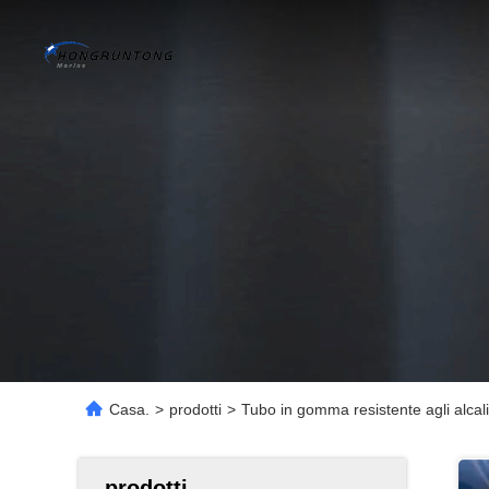
Casa.
>
prodotti
>
Tubo in gomma resistente agli alcali
prodotti