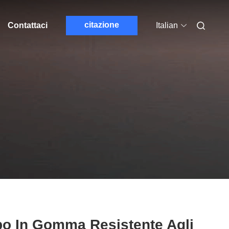
citazione
Contattaci
Italian
o In Gomma Resistente Agli