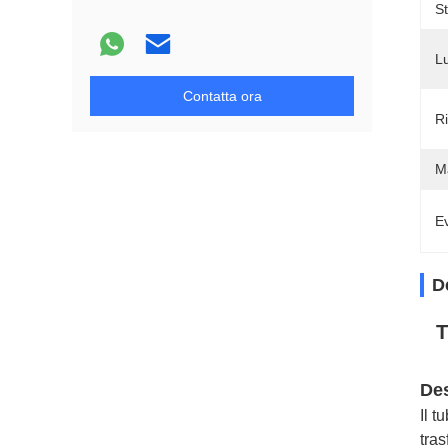
S
L
Contatta ora
Ri
M
Ev
D
T
Des
Il t
tras