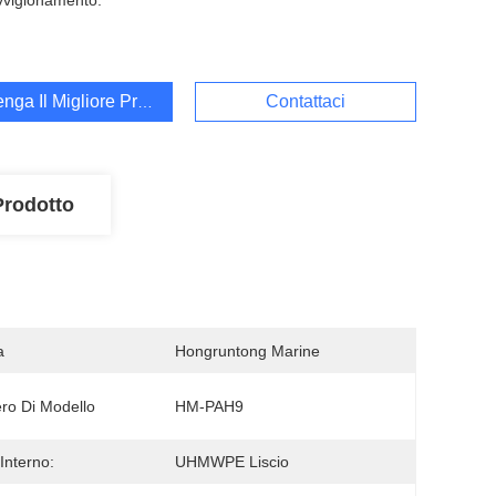
vvigionamento:
enga Il Migliore Prezzo
Contattaci
Prodotto
a
Hongruntong Marine
o Di Modello
HM-PAH9
Interno:
UHMWPE Liscio