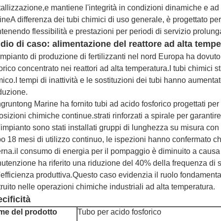
tallizzazione,e mantiene l'integrità in condizioni dinamiche e ad
neA differenza dei tubi chimici di uso generale, è progettato per 
enendo flessibilità e prestazioni per periodi di servizio prolunga
dio di caso: alimentazione del reattore ad alta temper
mpianto di produzione di fertilizzanti nel nord Europa ha dovuto a
orico concentrato nei reattori ad alta temperatura.I tubi chimic
ico.I tempi di inattività e le sostituzioni dei tubi hanno aumentat
duzione.
runtong Marine ha fornito tubi ad acido fosforico progettati per
sizioni chimiche continue.strati rinforzati a spirale per garantire l
'impianto sono stati installati gruppi di lunghezza su misura con 
 18 mesi di utilizzo continuo, le ispezioni hanno confermato che
rna.il consumo di energia per il pompaggio è diminuito a causa de
utenzione ha riferito una riduzione del 40% della frequenza di
l'efficienza produttiva.Questo caso evidenzia il ruolo fondament
ruito nelle operazioni chimiche industriali ad alta temperatura.
cificità
e del prodotto
Tubo per acido fosforico