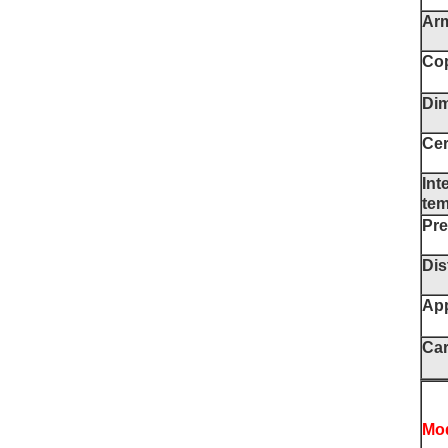
Ar
Cop
Di
Cer
Int
tem
Pre
Dis
App
Car
Mod