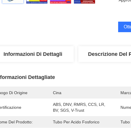
Appro
Ott
Informazioni Di Dettagli
Descrizione Del 
nformazioni Dettagliate
uogo Di Origine
Cina
Marc
ABS, DNV, RMRS, CCS, LR, 
rtificazione
Numer
BV, SGS, V-Trust
ome Del Prodotto:
Tubo Per Acido Fosforico
Tubo 