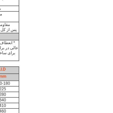
م
م
مقاومت
پس از کل انرژ
* انعطاف
عالی در برا
برای ساخت
I.D.
mm
0-180
225
280
340
410
460