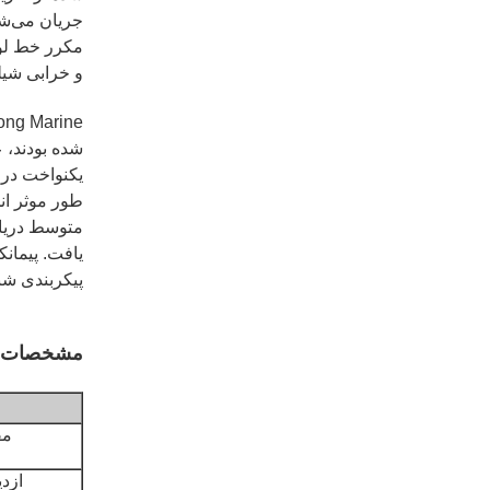
جریان می‌شد
مکرر خط لول
و خرابی شیل
شده بودند، 
یکنواخت در 
طور موثر انج
متوسط دریا.
یافت. پیمانک
پیکربندی شنا
مشخصات 
مق
ازد