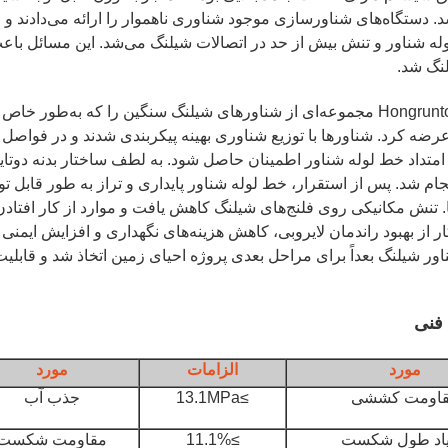
. دستگاه‌های شناورسازی موجود شناوری ناهموار را ارائه می‌دادند و
ه شناور و تنش بیش از حد در اتصالات شیلنگ می‌شد. این مسائل باع
نگ شد.
Hongruntong Marine مجموعه‌ای از شناورهای شیلنگ سنگین را که به‌
عرضه کرد. شناورها با توزیع شناوری بهینه پیکربندی شدند و در فواصل 
امتداد خط لوله شناور اطمینان حاصل شود. به لطف ساختار بدنه دوت
ام شد. پس از استقرار، خط لوله شناور پایداری و تراز به طور قابل تو
 تنش مکانیکی روی فلنج‌های شیلنگ کاهش یافت و موارد از کار افت
ار از بهبود راندمان لایروبی، کاهش هزینه‌های نگهداری و افزایش ایمنی
ور شیلنگ بعداً برای مراحل بعدی پروژه احیای زمین اتخاذ شد و قابلیت 
فنی
مورد
الزامات
مورد
اومت کششی
≥13.1MPa
جذب آب
یاد طول شکست
≥11.1%
مقاومت شکست