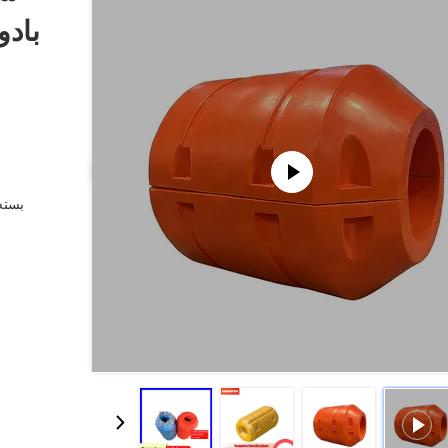
بادو
بسته 