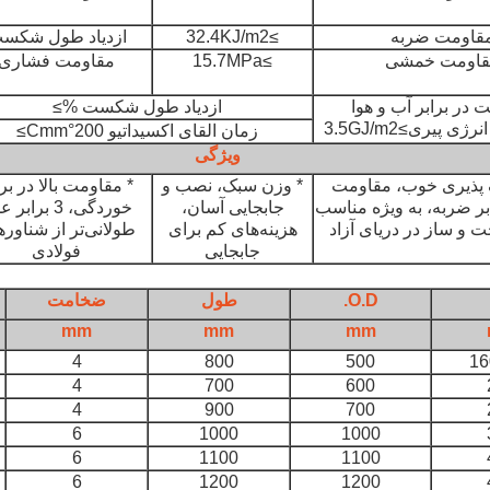
قاومت ضربه
≥32.4KJ/m2
ازدیاد طول شکس
قاومت خمشی
≥15.7MPa
مقاومت فشاری
 در برابر آب و هوا
ازدیاد طول شکست %≥
ی پیری≥3.5GJ/m2
زمان القای اکسیداتیو 200°Cmm≥
ویژگی
 پذیری خوب، مقاومت
* وزن سبک، نصب و
* مقاومت بالا در برا
بر ضربه، به ویژه مناسب
جابجایی آسان،
خوردگی، 3 براب
 و ساز در دریای آزاد
هزینه‌های کم برای
طولانی‌تر از شناور
جابجایی
فولادی
O.D.
طول
ضخامت
mm
mm
mm
4
800
500
16
4
700
600
4
900
700
6
1000
1000
6
1100
1100
6
1200
1200