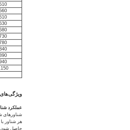
510
560
610
630
680
730
780
840
890
940
1150
ویژگی‌های 
عملکرد شناور
هر شناور با
حاصل شود. ا