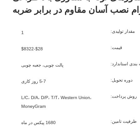
ام نصب آسان مقاوم در برابر ضربه
مقدار تولیدی:
1
قیمت:
$28-$8322
بندی استاندارد:
پالت چوبی، جعبه چوبی
دوره تحویل:
5-7 روز کاری
روش پرداخت:
L/C، D/A، D/P، T/T، Western Union،
MoneyGram
ظرفیت تامین:
1680 پيكس در ماه