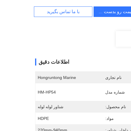
یمت رو بدست بیار
با ما تماس بگیرید
اطلاعات دقیق
نام تجاری
Hongruntong Marine
شماره مدل
HM-HP54
نام محصول:
شناور لوله لوله
مواد:
HDPE
 داخلی شناور:
220mm-940mm