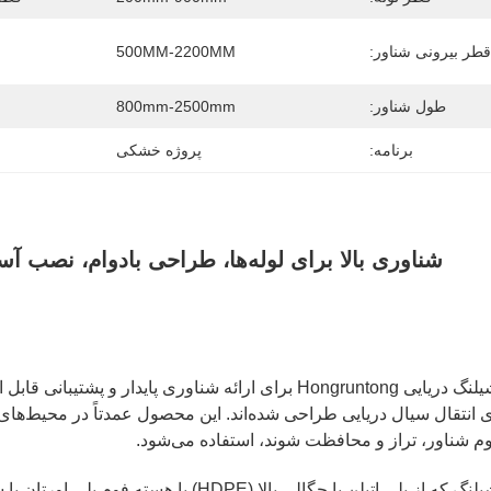
قطر بیرونی شناور:
500MM-2200MM
طول شناور:
800mm-2500mm
برنامه:
پروژه خشکی
شناوری بالا برای لوله‌ها، طراحی بادوام، نصب آس
شناورهای شیلنگ دریایی Hongruntong برای ارائه شناوری پای
 انتقال سیال دریایی طراحی شده‌اند. این محصول عمدتاً در محیط‌های 
م شناور، تراز و محافظت شوند، استفاده می‌شود.
شناورهای شیلنگ که از پلی اتیلن با چگالی بالا 