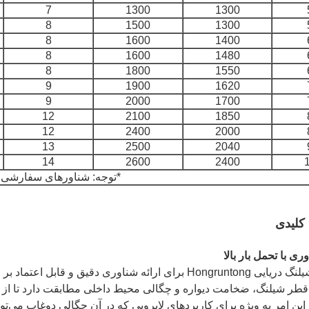
7
1300
1300
8
1500
1300
8
1600
1400
8
1600
1480
8
1800
1550
9
1900
1620
9
2000
1700
12
2100
1850
12
2400
2000
13
2500
2040
14
2600
2400
*توجه: شناورهای سفارشی 
کلیدی
ی با تحمل بار بالا
شناورهای شیلنگ دریایی Hongruntong برای ارائه شناوری د
 قطر شیلنگ، ضخامت دیواره و چگالی محیط داخلی مطابقت دارد تا از ب
ین امر به ویژه برای کاربردهای لایروبی که در آن چگالی دوغاب می‌ت