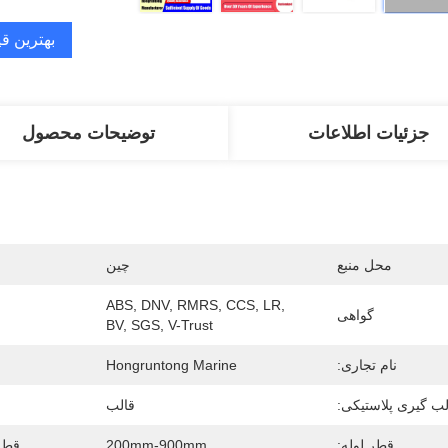
بهترین ق
جزئیات اطلاعات
توضیحات محصول
محل منبع
چین
ABS, DNV, RMRS, CCS, LR, 
گواهی
BV, SGS, V-Trust
نام تجاری:
Hongruntong Marine
لب گیری پلاستیکی:
قالب
قطر لوله:
200mm-900mm
قطر