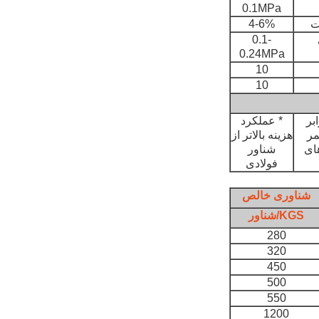
0.1MPa
ت
4-6%
0.1-
0.24MPa
10
10
بر
* عملکرد
ر عمر
هزینه بالاتر از
های
شناور
فولادی
شناوری خالص
KGS/شناور
280
320
450
500
550
1200