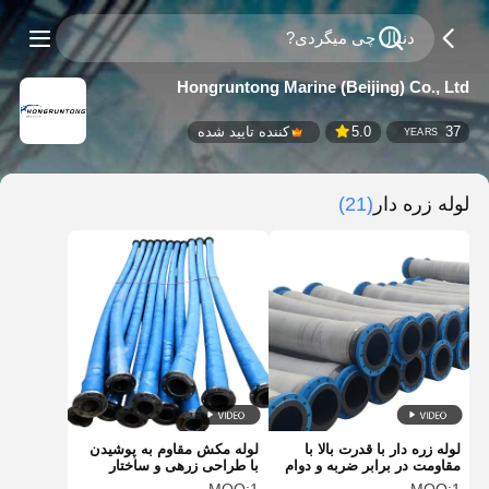
Hongruntong Marine (Beijing) Co., Ltd
37
5.0
کننده تایید شده
YEARS
لوله زره دار
(21)
لوله زره دار با قدرت بالا با
لوله مکش مقاوم به پوشیدن
مقاومت در برابر ضربه و دوام
با طراحی زرهی و ساختار
بیشتر
انعطاف پذیر