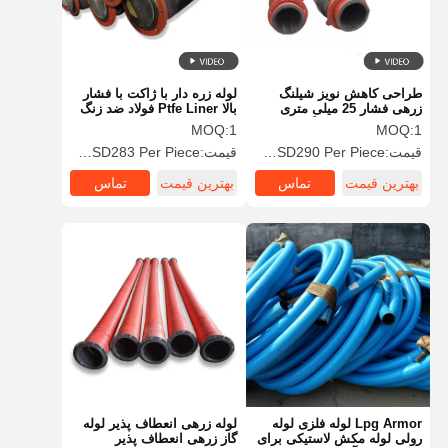
طراحی کاهش نویز شیلنگ
لوله زره دار با ژاکت با فشار
زرهی فشار 25 میلی متری
بالا Ptfe Liner فولاد ضد زنگ
مقاوم در برابر خستگی فشار
ساختاری کامپوزیتی 5-40 بار
MOQ:
1
MOQ:
1
بالا
قیمت:
USD60 to USD290 Per Piece
قیمت:
USD55 to USD283 Per Piece
بهترین قیمت
تماس
بهترین قیمت
تماس
خانه
محصولات
درباره ما
بازدید از
کارخانه
Lpg Armor لوله فلزی لوله
لوله زرهی انعطاف پذیر لوله
رولی لوله مکش لاستیکی برای
گاز زرهی انعطاف پذیر