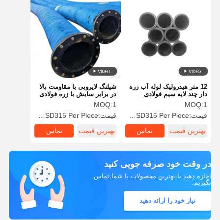
12 متر هیدرولیک لوله آب زره
شیلنگ لایروبی با مقاومت بالا
دار چند لایه سیم فولادی
در برابر سایش با زره فولادی
تقویت سریع تغییر اتصال
و عمر طولانی
MOQ:
1
MOQ:
1
قیمت:
USD70 to USD315 Per Piece
قیمت:
USD70 to USD315 Per Piece
بهترین قیمت
تماس
بهترین قیمت
تماس
در وقت خود صرفه جویی کنید
اجازه دهید با بهترین محصولات با شما تماس
بگیریم.
نیاز خود را ارائه دهید