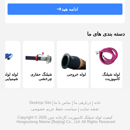
ادامه هید
لوله لوله تخلیه
لوله مقاوم به پوشیدن
دسته بندی های ما
شلنگ مکش دوغاب
لوله شیلنگ آب
لوله لوله سوخت
شیلنگ روغن هیدرولیک
لوله شیلنگ
لوله خروجی
شیلنگ حفاری
لوله لوله
کامپوزیت
چرخشی
شیمیایی
لوله لوله سرامیکی
شیلنگ بخار
خانه
دربارهی ما
تماس با ما
Desktop Site
لوله معدن
نقشه سایت
سیاست حفظ حریم خصوصی
کیفیت
لوله شیلنگ کامپوزیت
کارخانه چین.Copyright © 2026
شیلنگ اسید فسفریک
Hongruntong Marine (Beijing) Co., Ltd. All Rights Reserved.