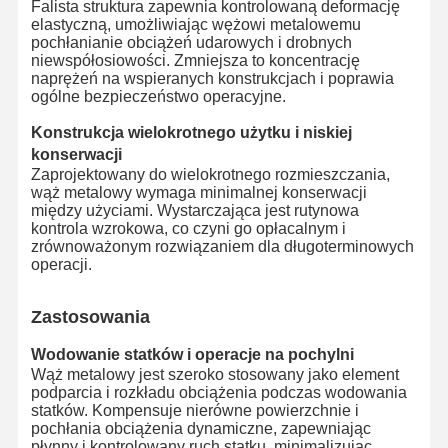
Falista struktura zapewnia kontrolowaną deformację
Węże metalowe
elastyczną, umożliwiając wężowi metalowemu
pochłanianie obciążeń udarowych i drobnych
Pływające węże
niewspółosiowości. Zmniejsza to koncentrację
naprężeń na wspieranych konstrukcjach i poprawia
Węże pancerne
ogólne bezpieczeństwo operacyjne.
Konstrukcja wielokrotnego użytku i niskiej
konserwacji
Zaprojektowany do wielokrotnego rozmieszczania,
wąż metalowy wymaga minimalnej konserwacji
między użyciami. Wystarczająca jest rutynowa
kontrola wzrokowa, co czyni go opłacalnym i
zrównoważonym rozwiązaniem dla długoterminowych
operacji.
Zastosowania
Wodowanie statków i operacje na pochylni
Wąż metalowy jest szeroko stosowany jako element
podparcia i rozkładu obciążenia podczas wodowania
statków. Kompensuje nierówne powierzchnie i
pochłania obciążenia dynamiczne, zapewniając
płynny i kontrolowany ruch statku, minimalizując