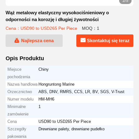
2/5
Wąż metalowy elastyczny wysokociśnieniowy o
odporności na korozję i długiej żywotności
Cena：USD90 to USD265 Per Piece
MOQ：1
Najlepsza cena
Skontaktuj się teraz
Opis Produktu
Miejsce
Chiny
pochodzenia
Nazwa handlowa
Hongruntong Marine
Orzecznictwo
ABS, DNV, RMRS, CCS, LR, BV, SGS, V-Trust
Numer modelu
HM-MH6
Minimalne
1
zamówienie
Cena
USD90 to USD265 Per Piece
Szczegóły
Drewniane palety, drewniane pudełko
pakowania