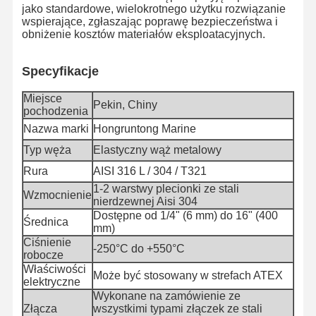
jako standardowe, wielokrotnego użytku rozwiązanie
wspierające, zgłaszając poprawę bezpieczeństwa i
obniżenie kosztów materiałów eksploatacyjnych.
Kontrola
Skontaktuj
Aktualności
Sprawy
Jakości
Się Z Nami
Specyfikacje
Miejsce
Pekin, Chiny
pochodzenia
Nazwa marki
Hongruntong Marine
Blog
Poproś O
Typ węża
Elastyczny wąż metalowy
Wycenę
Rura
AISI 316 L / 304 / T321
1-2 warstwy plecionki ze stali
Wzmocnienie
Kompozytowa rura węża
nierdzewnej Aisi 304
Dostępne od 1/4" (6 mm) do 16" (400
Średnica
Węzeł odkurzacz
mm)
Ciśnienie
-250°C do +550°C
robocze
Obrotowy wąż wiertniczy
Właściwości
Może być stosowany w strefach ATEX
elektryczne
Rury węglowe chemiczne
Wykonane na zamówienie ze
Złącza
wszystkimi typami złączek ze stali
Rury węża żywnościowego