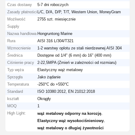
Czas dostawy
5-7 dni roboczych
Zasady płatności
L/C, D/A, D/P, T/T, Western Union, MoneyGram
Możliwość
2755 szt. miesięcznie
Supply
Nazwa handlowa
Hongruntong Marine
Rura
AISI 316 L/304/T321
Wzmocnienie
1-2 warstwy oplotu ze stali nierdzewnej AISI 304
Średnica
Dostępne od 1/4" (6 mm) do 16" (400 mm)
Ciśnienie pracy
2-22,5MPA (Zmień w zależności od rozmiaru)
Typ węża
Elastyczny wąż metalowy
Sprzęgła
Jako żądanie
Temperatura
-250°C do +550°C
Standard
ISO 10380:2012, EN 21012:2018
kształt
Okrągły
MOQ
1
High Light:
,
wąż metalowy odporny na korozję
,
Elastyczny wąż wysokociśnieniowy
wąż metalowy o długiej żywotności