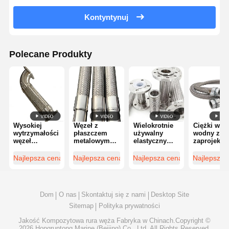
Kontyntynuj
Polecane Produkty
Wysokiej
Węzeł z
Wielokrotnie
Ciężki węz
wytrzymałości
płaszczem
używalny
wodny ze st
węzeł
metalowym
elastyczny
zaprojekto
metalowy
marynarki z
wąż
do wysoki
zaprojektowany
bezpiecznym
zapewniający
przepływu 
Najlepsza cena
Najlepsza cena
Najlepsza cena
Najlepsza 
do
połączeniem i
niezawodne
trwałości n
ekstremalnych
odpornością
wsparcie
morzu
warunków i
na ścieranie
obciążenia i
niezawodnej
stabilność
Dom
O nas
Skontaktuj się z nami
Desktop Site
pracy
eksploatacyjną
Sitemap
Polityka prywatności
Jakość
Kompozytowa rura węża
Fabryka w Chinach.Copyright ©
2026 Hongruntong Marine (Beijing) Co., Ltd. All Rights Reserved.