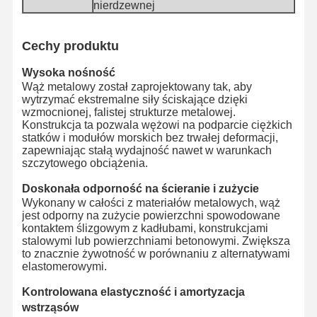
nierdzewnej
Rury węża rozładowania
Cechy produktu
Węże odporne na zużycie
Wysoka nośność
Wąż metalowy został zaprojektowany tak, aby
Wąż do ssania gnojowicy
wytrzymać ekstremalne siły ściskające dzięki
wzmocnionej, falistej strukturze metalowej.
Rura węża wodnego
Konstrukcja ta pozwala wężowi na podparcie ciężkich
statków i modułów morskich bez trwałej deformacji,
Rury węża paliwowego
zapewniając stałą wydajność nawet w warunkach
szczytowego obciążenia.
Wąż oleju hydraulicznego
Doskonała odporność na ścieranie i zużycie
Wykonany w całości z materiałów metalowych, wąż
Węże ceramiczne
jest odporny na zużycie powierzchni spowodowane
kontaktem ślizgowym z kadłubami, konstrukcjami
Wąż parowy
stalowymi lub powierzchniami betonowymi. Zwiększa
to znacznie żywotność w porównaniu z alternatywami
Węża górnicza
elastomerowymi.
Kontrolowana elastyczność i amortyzacja
Wąż kwasu fosforowego
wstrząsów