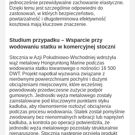
jednocześnie przewidywalne zachowanie elastyczne.
Dzięki temu jest szczególnie odpowiedni do
zastosowań, w których bezpieczeństwo,
powtarzalność i długoterminowa efektywność
kosztowa mają kluczowe znaczenie.
Studium przypadku – Wsparcie przy
wodowaniu statku w komercyjnej stoczni
Stocznia w Azji Południowo-Wschodniej wdrożyła
wąż metalowy Hongruntong Marine podczas
wodowania statku towarowego o nośności 16 500
DWT. Projekt napotkał wyzwania związane z
nierównymi powierzchniami pochylni i dużymi
obciążeniami miejscowymi, które wcześniej
powodowały przedwczesne zużycie podpór
gumowych. Jednostki węża metalowego zostały
zainstalowane pod kluczowymi punktami styku
kadłuba, aby równomiernie rozłożyć obciążenia
podczas procesu wodowania. Statek został pomyślnie
zwodowany bez nienormalnych wibracji lub naprężeń
Do Domu
Produkty
O Nas
Wycieczka
Po Fabryce
kadłuba, a kontrola po operacji potwierdziła, że
jednostki węża metalowego pozostały strukturalnie
nienaruszone. Stocznia następnie przyjęła produkt