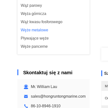
Wąż parowy
Węża górnicza
Wąż kwasu fosforowego
Węże metalowe
Pływające węże
Węże pancerne
Skontaktuj się z nami
S
M
Mr. William Lau
sales@hongruntongmarine.com
O
86-10-8946-1910