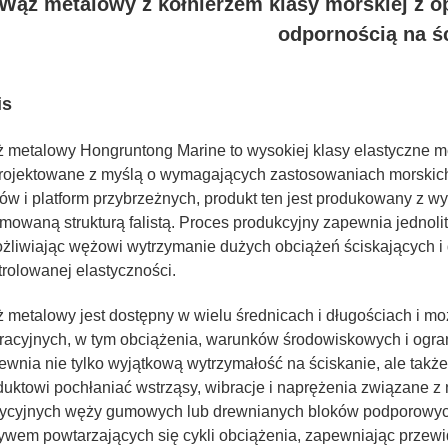
Wąż metalowy z kołnierzem klasy morskiej z o
odpornością na ś
is
 metalowy Hongruntong Marine to wysokiej klasy elastyczne m
rojektowane z myślą o wymagających zastosowaniach morskich 
tów i platform przybrzeżnych, produkt ten jest produkowany z w
rmowaną strukturą falistą. Proces produkcyjny zapewnia jednoli
żliwiając wężowi wytrzymanie dużych obciążeń ściskających 
trolowanej elastyczności.
 metalowy jest dostępny w wielu średnicach i długościach i 
racyjnych, w tym obciążenia, warunków środowiskowych i ograni
ewnia nie tylko wyjątkową wytrzymałość na ściskanie, ale takż
duktowi pochłaniać wstrząsy, wibracje i naprężenia związane z
dycyjnych węży gumowych lub drewnianych bloków podporowych
ywem powtarzających się cykli obciążenia, zapewniając przewi