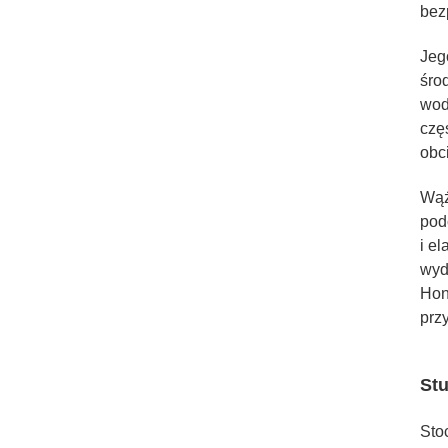
bez
Jeg
śro
wod
czę
obc
Wąż
pod
i e
wyd
Hon
prz
St
Sto