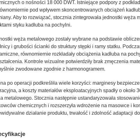
micznych o nośności 18 000 DWT. Istniejące podpory z podkła
równomiernie pod wpływem skoncentrowanych obciążeń kadłub
iany. Aby to rozwiązać, stocznia zintegrowała jednostki węż
ktami styku kadłuba na pochylni.
nostki węża metalowego zostały wybrane na podstawie oblicz
dnicy i grubości ścianki do struktury stępki i ramy statku. Pod
amiczne, równomiernie rozkładały obciążenia kadłuba na pochyl
ształcenia. Kontrole wizualne potwierdziły brak zmęczenia mater
yślnie zwodowane zgodnie z harmonogramem.
na po operacji podkreśliła wiele korzyści: marginesy bezpiecz
racyjna, a koszty materiałów eksploatacyjnych spadły o około
a metalowego. Stocznia następnie ustandaryzowała stosowan
kowców chemicznych i rozszerzyła wdrożenie na masowce i kont
ewidywalne działanie produktu, trwałość i zdolność adaptacji d
cyfikacje