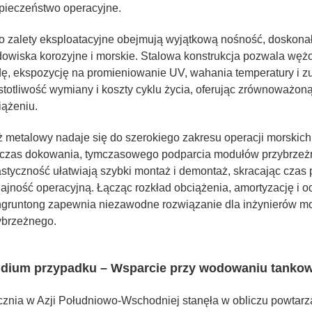
pieczeństwo operacyjne.
o zalety eksploatacyjne obejmują wyjątkową nośność, doskonał
dowiska korozyjne i morskie. Stalowa konstrukcja pozwala węż
ę, ekspozycję na promieniowanie UV, wahania temperatury i z
stotliwość wymiany i koszty cyklu życia, oferując zrównoważon
iążeniu.
 metalowy nadaje się do szerokiego zakresu operacji morskich
czas dokowania, tymczasowego podparcia modułów przybrzeżnyc
lastyczność ułatwiają szybki montaż i demontaż, skracając czas 
ajność operacyjną. Łącząc rozkład obciążenia, amortyzację i
gruntong zapewnia niezawodne rozwiązanie dla inżynierów mor
ybrzeżnego.
udium przypadku – Wsparcie przy wodowaniu tanko
cznia w Azji Południowo-Wschodniej stanęła w obliczu powta