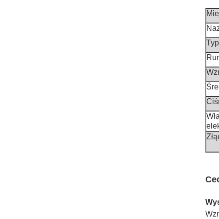
Mie
Naz
Typ
Ru
Wz
Śre
Ciś
Wła
ele
Złą
Ce
Wys
Wzm