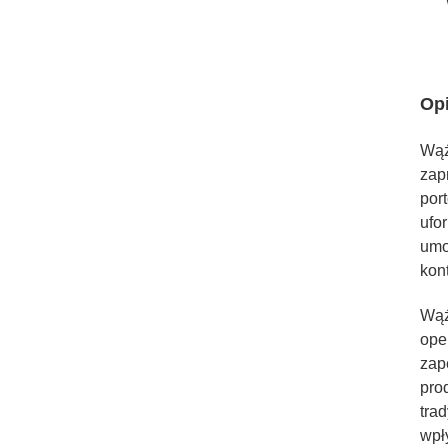
Op
Wąż
zap
por
ufo
umo
kon
Wąż
ope
zap
pro
tra
wpł