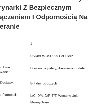
rynarki Z Bezpiecznym
łączeniem I Odpornością Na
eranie
1
USD89 to USD999 Per Piece
ardowe
Drewniane palety, drewniane pudełko
wanie:
 Dostawy:
5-7 dni roboczych
 Płatności:
L/C, D/A, D/P, T/T, Western Union,
MoneyGram