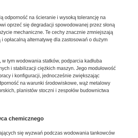
ą odporność na ścieranie i wysoką tolerancję na
owi oprzeć się degradacji spowodowanej przez słoną
użycie mechaniczne. Te cechy znacznie zmniejszają
ą i opłacalną alternatywę dla zastosowań o dużym
, w tym wodowania statków, podparcia kadłuba
h i stabilizacji ciężkich maszyn. Jego modułowość
pracy i konfiguracji, jednocześnie zwiększając
 odporność na warunki środowiskowe, wąż metalowy
skich, planistów stoczni i zespołów budownictwa
wca chemicznego
rzających się wyzwań podczas wodowania tankowców