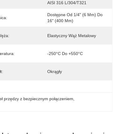
AISI 316 L/304/T321
Dostępne Od 1/4" (6 Mm) Do 
ica:
16" (400 Mm)
Węża:
Elastyczny Wąż Metalowy
ratura:
-250°C Do +550°C
t:
Okrągły
eł przędzy z bezpiecznym połączeniem
, 