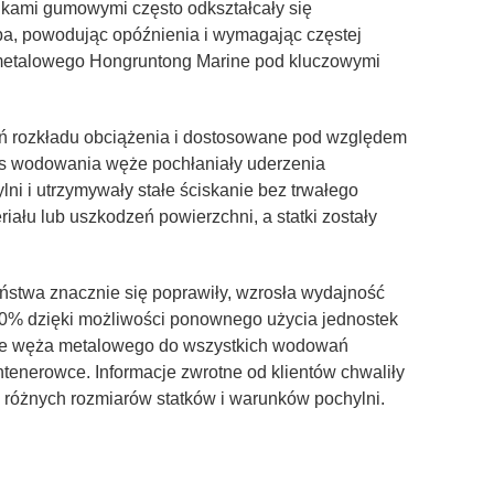
dkami gumowymi często odkształcały się
a, powodując opóźnienia i wymagając częstej
a metalowego Hongruntong Marine pod kluczowymi
eń rozkładu obciążenia i dostosowane pod względem
czas wodowania węże pochłaniały uderzenia
ni i utrzymywały stałe ściskanie bez trwałego
iału lub uszkodzeń powierzchni, a statki zostały
eństwa znacznie się poprawiły, wzrosła wydajność
 30% dzięki możliwości ponownego użycia jednostek
ie węża metalowego do wszystkich wodowań
enerowce. Informacje zwrotne od klientów chwaliły
o różnych rozmiarów statków i warunków pochylni.