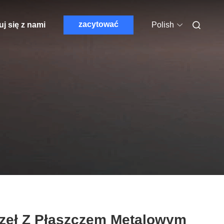
zacytować
j się z nami
Polish
zeł Z Płaszczem Metalowym