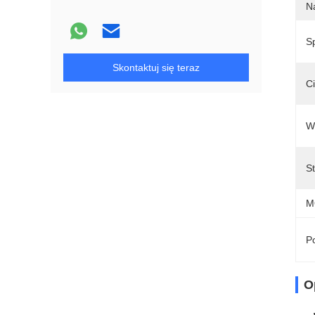
N
S
Skontaktuj się teraz
Ci
W
S
M
Po
O