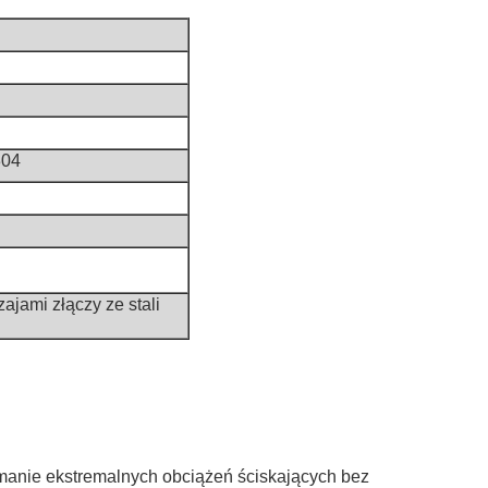
304
jami złączy ze stali
manie ekstremalnych obciążeń ściskających bez