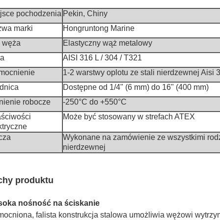
jsce pochodzenia
Pekin, Chiny
wa marki
Hongruntong Marine
 węża
Elastyczny wąż metalowy
ra
AISI 316 L / 304 / T321
mocnienie
1-2 warstwy oplotu ze stali nierdzewnej Aisi 
dnica
Dostępne od 1/4" (6 mm) do 16" (400 mm)
nienie robocze
-250°C do +550°C
ściwości
Może być stosowany w strefach ATEX
ktryczne
cza
Wykonane na zamówienie ze wszystkimi rodza
nierdzewnej
chy produktu
oka nośność na ściskanie
ocniona, falista konstrukcja stalowa umożliwia wężowi wytrzy