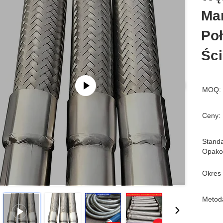
Ma
Po
Ści
MOQ:
Ceny:
Stand
Opako
Okres
Metoda