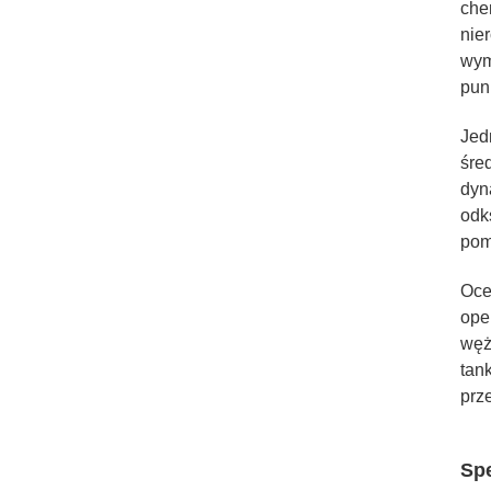
che
nie
wym
pun
Jed
śre
dyn
odk
pom
Oce
ope
węż
tan
prz
Spe