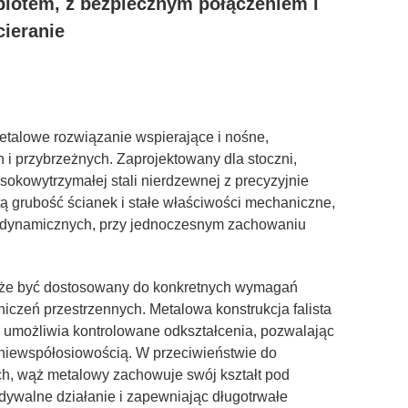
plotem, z bezpiecznym połączeniem i
cieranie
etalowe rozwiązanie wspierające i nośne,
i przybrzeżnych. Zaprojektowany dla stoczni,
ysokowytrzymałej stali nierdzewnej z precyzyjnie
tą grubość ścianek i stałe właściwości mechaniczne,
i dynamicznych, przy jednoczesnym zachowaniu
może być dostosowany do konkretnych wymagań
czeń przestrzennych. Metalowa konstrukcja falista
e umożliwia kontrolowane odkształcenia, pozwalając
 niewspółosiowością. W przeciwieństwie do
, wąż metalowy zachowuje swój kształt pod
dywalne działanie i zapewniając długotrwałe