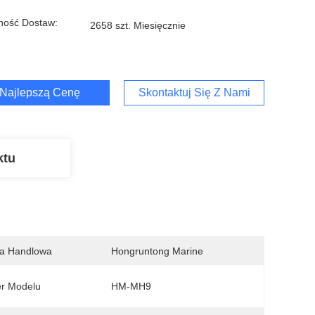
ność Dostaw:
2658 szt. Miesięcznie
Najlepszą Cenę
Skontaktuj Się Z Nami
ktu
a Handlowa
Hongruntong Marine
r Modelu
HM-MH9