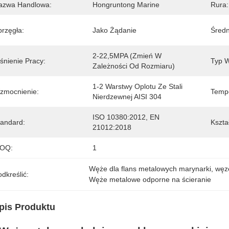
azwa Handlowa:
Hongruntong Marine
Rura:
przęgła:
Jako Żądanie
Średn
2-22,5MPA (Zmień W 
śnienie Pracy:
Typ 
Zależności Od Rozmiaru)
1-2 Warstwy Oplotu Ze Stali 
zmocnienie:
Tempe
Nierdzewnej AISI 304
ISO 10380:2012, EN 
tandard:
Kształ
21012:2018
OQ:
1
Węże dla flans metalowych marynarki
, 
węz
dkreślić:
Węże metalowe odporne na ścieranie
pis Produktu