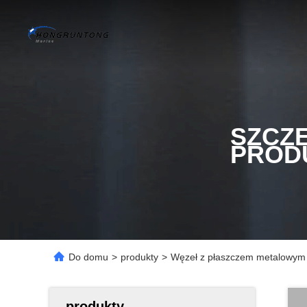
SZCZ
PROD
Do domu
>
produkty
>
Węzeł z płaszczem metalowym m
produkty