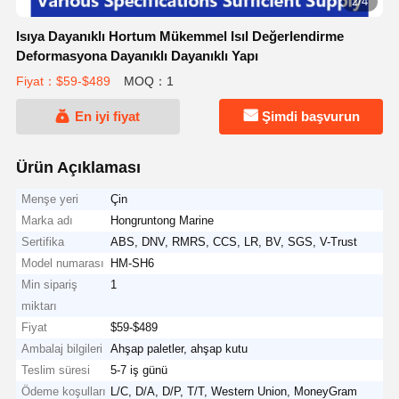
2/4
Isıya Dayanıklı Hortum Mükemmel Isıl Değerlendirme
Deformasyona Dayanıklı Dayanıklı Yapı
Fiyat：$59-$489
MOQ：1
En iyi fiyat
Şimdi başvurun
Ürün Açıklaması
Menşe yeri
Çin
Marka adı
Hongruntong Marine
Sertifika
ABS, DNV, RMRS, CCS, LR, BV, SGS, V-Trust
Model numarası
HM-SH6
Min sipariş
1
miktarı
Fiyat
$59-$489
Ambalaj bilgileri
Ahşap paletler, ahşap kutu
Teslim süresi
5-7 iş günü
Ödeme koşulları
L/C, D/A, D/P, T/T, Western Union, MoneyGram