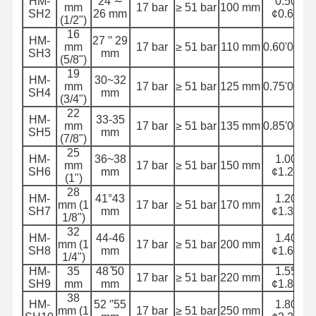
HM-
24 ∼
0.50
Çıkarma hortumu borusu
mm
17 bar
≥ 51 bar
100 mm
SH2
26 mm
¢0.60
(1/2")
16
Kullanım Dayanıklı hortum
HM-
27 ′′ 29
mm
17 bar
≥ 51 bar
110 mm
0.60'0.70
SH3
mm
(5/8")
Bulamaç Emme Hortumu
19
HM-
30~32
mm
17 bar
≥ 51 bar
125 mm
0.75'0.85
SH4
mm
Su Hortumu Borusu
(3/4")
22
HM-
33-35
Yakıt hortumu borusu
mm
17 bar
≥ 51 bar
135 mm
0.85'0.95
SH5
mm
(7/8")
25
Hidrolik Yağ Hortumu
HM-
36~38
1.00
mm
17 bar
≥ 51 bar
150 mm
SH6
mm
¢1.20
(1")
Seramik hortum borusu
28
HM-
41°43
1.20
mm (1
17 bar
≥ 51 bar
170 mm
SH7
mm
¢1.35
Buhar Hortumu
1/8")
32
HM-
44-46
1.40
Maden hortumu
mm (1
17 bar
≥ 51 bar
200 mm
SH8
mm
¢1.60
1/4")
HM-
35
48 ̊50
1.55
Fosforik Asit Hortumu
17 bar
≥ 51 bar
220 mm
SH9
mm
mm
¢1.80
38
Metal hortum
HM-
52 ′′55
1.80
mm (1
17 bar
≥ 51 bar
250 mm