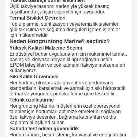
Yüksek basınçlı buhar sistemleri
Üçlü takviye tasarımı nedeniyle yüksek basınç
koşullarında çalışan sistemler için uygundur.
Termal Bisiklet Çevreleri
Toplu pişirme, sterilizasyon veya temizlik sistemleri
gibi sık ısıtma ve soğutma döngüleri içeren işlemler
için mükemmeldir.
Neden Hongruntong Marine'i seçtiniz?
Yüksek Kaliteli Malzeme Seçimi
Endüstriyel buhar uygulamaları için mükemmel termal,
basınç ve kimyasal dayanıklılığı sağlayan üstün
EPDM bileşikleri ve çok katmanlı takviye malzemeleri
kullanıyoruz.
Sıkı Kalite Güvencesi
Her hortum, uluslararası güvenlik ve performans
standartlarını karşılamak ve aşmak için sıkı hidrostatik,
termal ve yorgunluk protokollerine göre test edilir.
Teknik özelleştirme
Hongruntong Marine, müşterilerin özel operasyonel
talepler için hortumları optimize etmelerini sağlayan
özel takviye desenleri, bağlama katmanları ve dış
kaplama bileşikleri sunar.
Sahada test edilen güvenilirlik
Hortumlarımız, besin işleme, kimyasal ve enerji üretim