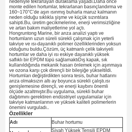
nedeniyle tekrarlayan duraklama yaşadı.Daha önce
monte edilen hortumlar, tekrarlanan basınçlandırma ve
160~170°C'de aşırı ısınmış buharla maruz kalmanın
neden olduğu sıklıkla şişme ve küçük sızıntılara
sahipti.Bu, üretim gecikmelerine, enerji verimsizliğine
ve artan bakım maliyetlerine yol açtı.
Hongruntong Marine, bir arıza analizi yaptı ve
hortumların uzun süreli sürekli çalışmak için yeterli
takviye ve ısı-dayanıklı polimer özelliklerinden yoksun
olduğunu buldu.Çözüm, üç katmanlı çelik takviyeli
hortumlar ve daha iyi ısı eskiye dayanıklı yüksek
saflıklı bir EPDM tüpü sağlamaktıDış kapak, sık
kullanıldığında mekanik hasarı önlemek için aşınmaya
ve ozona karşı çok dirençli bir bileşiğe yükseltildi.
Hortumları değiştirdikten sonra tesis, buhar hatlarını
arıza olmaksızın altı ay boyunca sürekli çalıştı.ısı
genişlemesine dirençli, ve enerji kaybını önemli
ölçüde azaltmıştır.Bu uygulama, sürekli buhar
dağıtımını gerektiren endüstriyel uygulamalar için
takviye katmanlarının ve yüksek kaliteli polimerlerin
önemini vurguladı..
Özellikler
Evde
Ürün
Hakkımızda
Fabrika Turu
Adı
Buhar hortumu
Siyah Yüksek Tensili EPDM