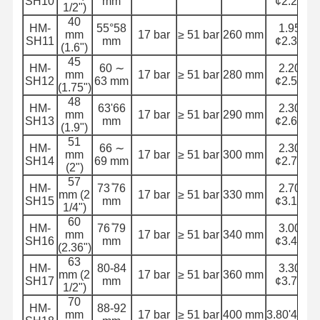
SH10
mm
¢2.20
1/2")
Hortumlar yüzer
40
HM-
55°58
1.95
mm
17 bar
≥ 51 bar
260 mm
SH11
mm
¢2.30
Zırhlı hortum
(1.6")
45
HM-
60 ∼
2.20
mm
17 bar
≥ 51 bar
280 mm
SH12
63 mm
¢2.50
(1.75")
48
HM-
63'66
2.30
mm
17 bar
≥ 51 bar
290 mm
SH13
mm
¢2.60
(1.9")
51
HM-
66 ∼
2.30
mm
17 bar
≥ 51 bar
300 mm
SH14
69 mm
¢2.70
(2")
57
HM-
73 ̊76
2.70
mm (2
17 bar
≥ 51 bar
330 mm
SH15
mm
¢3.10
1/4")
60
HM-
76 ̊79
3.00
mm
17 bar
≥ 51 bar
340 mm
SH16
mm
¢3.40
(2.36")
63
HM-
80-84
3.30
mm (2
17 bar
≥ 51 bar
360 mm
SH17
mm
¢3.70
1/2")
70
HM-
88-92
mm
17 bar
≥ 51 bar
400 mm
3.80'4.20