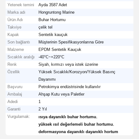
Yetenek temini
Ayda 3587 Adet
Marka adı
Hongruntong Marine
Ürün Adı
Buhar Hortumu
Takviye
çelik tel
Kapak
Sentetik kauçuk
Son bağlantı
Müşterinin Spesifikasyonlarına Göre
Malzeme
EPDM Sentetik Kauçuk
Sıcaklık aralığı
-40°C~+220°C
Renk
Siyah, kırmızı veya istek üzerine
Özellik
Yüksek Sıcaklık/Korozyon/Yüksek Basınç
Dayanımı
Başvuru
Petrokimya endüstrisinde kullanılır
Ambalaj
Ahşap Kutu veya Paletler
Adedi
1
Garanti
2 Yıl
Vurgulamak:
,
ısıya dayanıklı buhar hortumu
,
yüksek ısıl değerlemeli buhar hortumu
deformasyona dayanıklı dayanıklı hortum