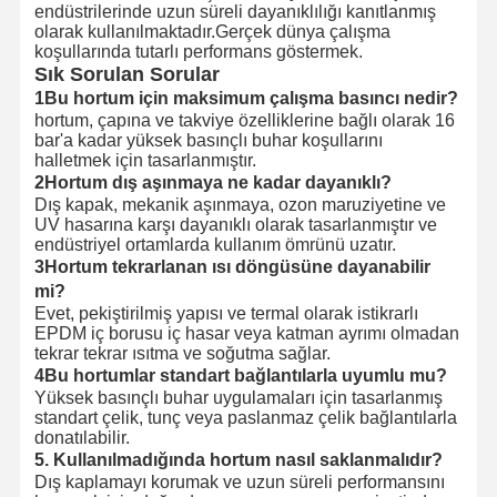
endüstrilerinde uzun süreli dayanıklılığı kanıtlanmış
olarak kullanılmaktadır.Gerçek dünya çalışma
koşullarında tutarlı performans göstermek.
Sık Sorulan Sorular
1Bu hortum için maksimum çalışma basıncı nedir?
hortum, çapına ve takviye özelliklerine bağlı olarak 16
bar'a kadar yüksek basınçlı buhar koşullarını
halletmek için tasarlanmıştır.
2Hortum dış aşınmaya ne kadar dayanıklı?
Dış kapak, mekanik aşınmaya, ozon maruziyetine ve
UV hasarına karşı dayanıklı olarak tasarlanmıştır ve
endüstriyel ortamlarda kullanım ömrünü uzatır.
3Hortum tekrarlanan ısı döngüsüne dayanabilir
mi?
Evet, pekiştirilmiş yapısı ve termal olarak istikrarlı
EPDM iç borusu iç hasar veya katman ayrımı olmadan
tekrar tekrar ısıtma ve soğutma sağlar.
4Bu hortumlar standart bağlantılarla uyumlu mu?
Yüksek basınçlı buhar uygulamaları için tasarlanmış
standart çelik, tunç veya paslanmaz çelik bağlantılarla
donatılabilir.
5. Kullanılmadığında hortum nasıl saklanmalıdır?
Dış kaplamayı korumak ve uzun süreli performansını