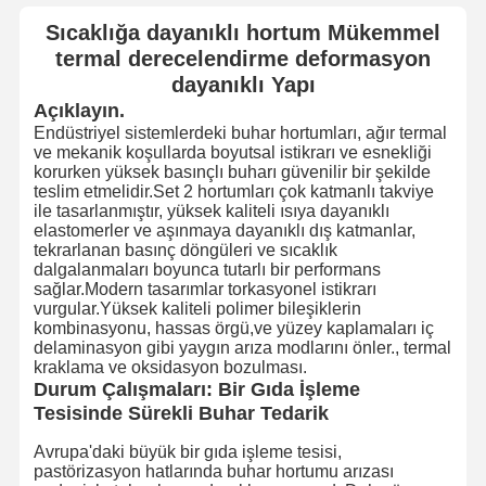
Sıcaklığa dayanıklı hortum Mükemmel
termal derecelendirme deformasyon
dayanıklı Yapı
Açıklayın.
Endüstriyel sistemlerdeki buhar hortumları, ağır termal
ve mekanik koşullarda boyutsal istikrarı ve esnekliği
korurken yüksek basınçlı buharı güvenilir bir şekilde
teslim etmelidir.Set 2 hortumları çok katmanlı takviye
ile tasarlanmıştır, yüksek kaliteli ısıya dayanıklı
elastomerler ve aşınmaya dayanıklı dış katmanlar,
tekrarlanan basınç döngüleri ve sıcaklık
dalgalanmaları boyunca tutarlı bir performans
sağlar.Modern tasarımlar torkasyonel istikrarı
vurgular.Yüksek kaliteli polimer bileşiklerin
kombinasyonu, hassas örgü,ve yüzey kaplamaları iç
delaminasyon gibi yaygın arıza modlarını önler., termal
kraklama ve oksidasyon bozulması.
Durum Çalışmaları: Bir Gıda İşleme
Tesisinde Sürekli Buhar Tedarik
Avrupa'daki büyük bir gıda işleme tesisi,
pastörizasyon hatlarında buhar hortumu arızası