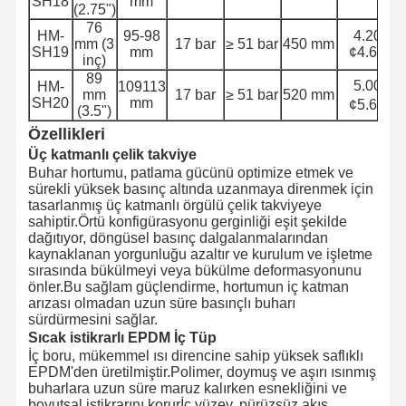
SH18
mm
(2.75")
76
HM-
95-98
4.20
mm (3
17 bar
≥ 51 bar
450 mm
SH19
mm
¢4.60
inç)
89
5.00
HM-
109113
mm
17 bar
≥ 51 bar
520 mm
SH20
mm
0
¢5.6
(3.5")
Özellikleri
Üç katmanlı çelik takviye
Buhar hortumu, patlama gücünü optimize etmek ve
sürekli yüksek basınç altında uzanmaya direnmek için
tasarlanmış üç katmanlı örgülü çelik takviyeye
sahiptir.Örtü konfigürasyonu gerginliği eşit şekilde
dağıtıyor, döngüsel basınç dalgalanmalarından
kaynaklanan yorgunluğu azaltır ve kurulum ve işletme
sırasında bükülmeyi veya bükülme deformasyonunu
önler.Bu sağlam güçlendirme, hortumun iç katman
arızası olmadan uzun süre basınçlı buharı
sürdürmesini sağlar.
Sıcak istikrarlı EPDM İç Tüp
İç boru, mükemmel ısı direncine sahip yüksek saflıklı
EPDM'den üretilmiştir.Polimer, doymuş ve aşırı ısınmış
buharlara uzun süre maruz kalırken esnekliğini ve
boyutsal istikrarını korurİç yüzey, pürüzsüz akış