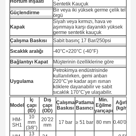
Hortum İnşaatı
Sentetik Kauçuk
Bir veya iki yüksek germe çelik tel
Güçlendirme
örgü
Kalite
Bize Ulaşın
Haberler
Davalar
Siyah veya kırmızı, hava ve
Kontrolü
Kapak
aşınmaya karşı dayanıklı yüksek
germe sentetik kauçuk
Çalışma Baskısı
Sabit basınç 17 Bar/250psi
Sıcaklık aralığı
-40°C+220°C (-40°F)
Blog
Teklif Alın
Bağlantıyı Kapat
Müşterinin özelliklerine göre
Petrokimya endüstrisinde
Kompozit Hortum Borusu
kullanılırken, gemi anbarı
Uygulama
220°C'ye kadar aşırı ısınan
köklere dayanabilir ve sabit
Çöplük hortumu
sıcaklık 170°C'ye ulaşabilir.
İç
Dış
Min.
Döner Sondaj Hortumu
Çalışma
Patlama
Ağırlık
Model
çapı
çapı
Eğilme
Baskısı
Basıncı
(kg/m)
(ID)
(OD)
yarıçapı
Kimyasal hortum borusu
10
HM-
20 ̊22
mm
17 bar
≥ 51 bar
80 mm
0.40'0.50
SH1
mm
Gıda hortumu borusu
(3/8")
13