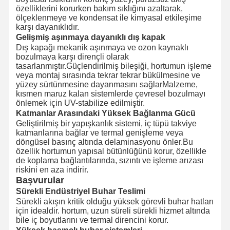
özelliklerini korurken bakım sıklığını azaltarak,
ölçeklenmeye ve kondensat ile kimyasal etkileşime
karşı dayanıklıdır.
Gelişmiş aşınmaya dayanıklı dış kapak
Dış kapağı mekanik aşınmaya ve ozon kaynaklı
bozulmaya karşı dirençli olarak
tasarlanmıştır.Güçlendirilmiş bileşiği, hortumun işleme
veya montaj sırasında tekrar tekrar bükülmesine ve
yüzey sürtünmesine dayanmasını sağlarMalzeme,
kısmen maruz kalan sistemlerde çevresel bozulmayı
önlemek için UV-stabilize edilmiştir.
Katmanlar Arasındaki Yüksek Bağlanma Gücü
Geliştirilmiş bir yapışkanlık sistemi, iç tüpü takviye
katmanlarına bağlar ve termal genişleme veya
döngüsel basınç altında delaminasyonu önler.Bu
özellik hortumun yapısal bütünlüğünü korur, özellikle
de koplama bağlantılarında, sızıntı ve işleme arızası
riskini en aza indirir.
Başvurular
Sürekli Endüstriyel Buhar Teslimi
Sürekli akışın kritik olduğu yüksek görevli buhar hatları
için idealdir. hortum, uzun süreli sürekli hizmet altında
bile iç boyutlarını ve termal direncini korur.