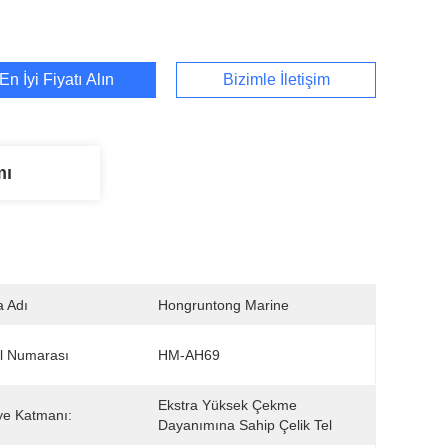
En İyi Fiyatı Alın
Bizimle İletişim
mı
 Adı
Hongruntong Marine
l Numarası
HM-AH69
Ekstra Yüksek Çekme 
ye Katmanı:
Dayanımına Sahip Çelik Tel