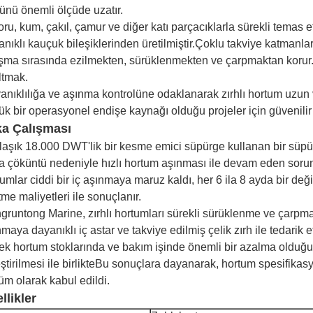
ünü önemli ölçüde uzatır.
oru, kum, çakıl, çamur ve diğer katı parçacıklarla sürekli temas
nıklı kauçuk bileşiklerinden üretilmiştir.Çoklu takviye katmanları
ışma sırasında ezilmekten, sürüklenmekten ve çarpmaktan korur.D
ltmak.
anıklılığa ve aşınma kontrolüne odaklanarak zırhlı hortum uzu
ük bir operasyonel endişe kaynağı olduğu projeler için güvenilir
a Çalışması
laşık 18.000 DWT'lik bir kesme emici süpürge kullanan bir süpü
a çöküntü nedeniyle hızlı hortum aşınması ile devam eden sorun
umlar ciddi bir iç aşınmaya maruz kaldı, her 6 ila 8 ayda bir deği
tme maliyetleri ile sonuçlanır.
gruntong Marine, zırhlı hortumları sürekli sürüklenme ve çarpma
maya dayanıklı iç astar ve takviye edilmiş çelik zırh ile tedarik 
ek hortum stoklarında ve bakım işinde önemli bir azalma olduğunu
eştirilmesi ile birlikteBu sonuçlara dayanarak, hortum spesifikas
üm olarak kabul edildi.
llikler