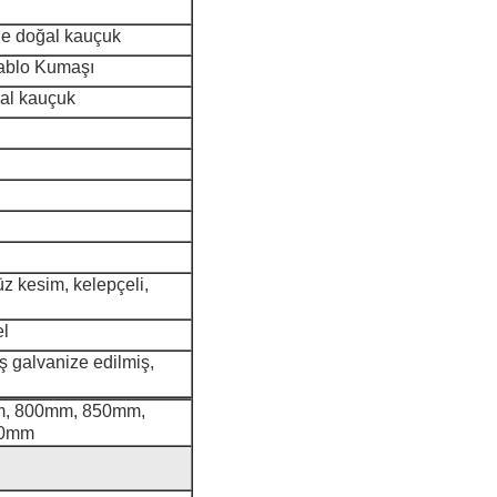
rde doğal kauçuk
Kablo Kumaşı
ğal kauçuk
z kesim, kelepçeli,
el
ş galvanize edilmiş,
, 800mm, 850mm,
00mm