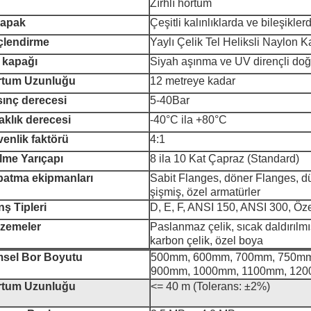
Zırhlı hortum
kapak
Çeşitli kalınlıklarda ve bileşikle
çlendirme
Yaylı Çelik Tel Heliksli Naylon 
 kapağı
Siyah aşınma ve UV dirençli do
rtum Uzunluğu
12 metreye kadar
ınç derecesi
5-40Bar
aklık derecesi
-40°C ila +80°C
enlik faktörü
4:1
lme Yarıçapı
8 ila 10 Kat Çapraz (Standard)
atma ekipmanları
Sabit Flanges, döner Flanges, dü
şişmiş, özel armatürler
nş Tipleri
D, E, F, ANSI 150, ANSI 300, Öz
zemeler
Paslanmaz çelik, sıcak daldırılmı
karbon çelik, özel boya
msel Bor Boyutu
500mm, 600mm, 700mm, 750mm
900mm, 1000mm, 1100mm, 12
rtum Uzunluğu
<= 40 m (Tolerans: ±2%)