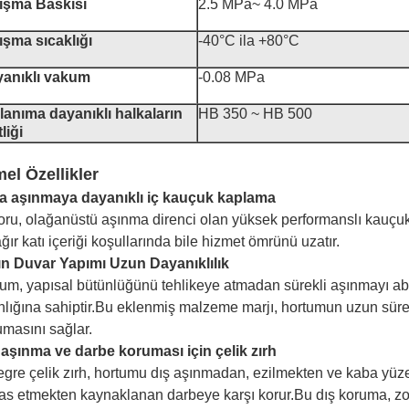
ışma Baskısı
2.5 MPa~ 4.0 MPa
ışma sıcaklığı
-40°C ila +80°C
anıklı vakum
-0.08 MPa
lanıma dayanıklı halkaların
HB 350 ~ HB 500
liği
el Özellikler
ra aşınmaya dayanıklı iç kauçuk kaplama
oru, olağanüstü aşınma direnci olan yüksek performanslı kauçuk bi
ğır katı içeriği koşullarında bile hizmet ömrünü uzatır.
ın Duvar Yapımı Uzun Dayanıklılık
tum, yapısal bütünlüğünü tehlikeye atmadan sürekli aşınmayı abs
ınlığına sahiptir.Bu eklenmiş malzeme marjı, hortumun uzun sür
umasını sağlar.
 aşınma ve darbe koruması için çelik zırh
egre çelik zırh, hortumu dış aşınmadan, ezilmekten ve kaba yü
as etmekten kaynaklanan darbeye karşı korur.Bu dış koruma, zo