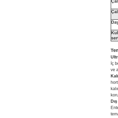
Çal
Çal
Day
Kul
sert
Tem
Ult
İç b
ve a
Kal
hor
kal
kor
Dış
Ent
tem