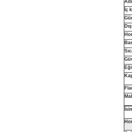
Adı
İç 
Gü
Dış
Ho
Bas
Sıc
Güv
Eği
Kap
Fla
Mal
İsi
Ho