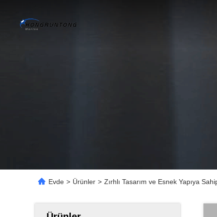
Evde
>
Ürünler
>
Zırhlı Tasarım ve Esnek Yapıya Sa
Ürünler