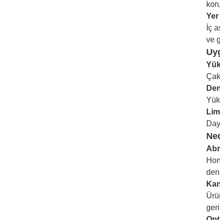
koru
Yer
İç a
ve g
Uy
Yük
Çakı
Den
Yüks
Lim
Day
Ned
Abr
Hon
den
Kan
Ürü
geri
Opt