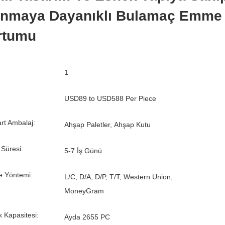
ınmaya Dayanıklı Bulamaç Emme
rtumu
1
USD89 to USD588 Per Piece
rt Ambalaj:
Ahşap Paletler, Ahşap Kutu
 Süresi:
5-7 İş Günü
 Yöntemi:
L/C, D/A, D/P, T/T, Western Union,
MoneyGram
k Kapasitesi:
Ayda 2655 PC