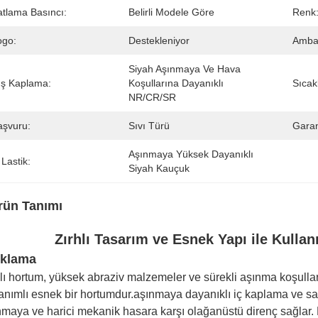
atlama Basıncı:
Belirli Modele Göre
Renk
ogo:
Destekleniyor
Ambal
Siyah Aşınmaya Ve Hava 
ış Kaplama:
Koşullarına Dayanıklı 
Sıcakl
NR/CR/SR
aşvuru:
Sıvı Türü
Garan
Aşınmaya Yüksek Dayanıklı 
 Lastik:
Siyah Kauçuk
rün Tanımı
Zırhlı Tasarım ve Esnek Yapı ile Kulla
ıklama
hlı hortum, yüksek abraziv malzemeler ve sürekli aşınma koşullar
anımlı esnek bir hortumdur.aşınmaya dayanıklı iç kaplama ve sağla
nmaya ve harici mekanik hasara karşı olağanüstü direnç sağlar. B