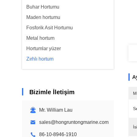
Buhar Hortumu
Maden hortumu
Fosforik Asit Hortumu
Metal hortum
Hortumlar yüzer
Zırhlı hortum
Ay
Bizimle İletişim
M
Se
Mr. William Lau
sales@hongruntongmarine.com
İs
86-10-8946-1910