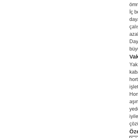
ömr
İç b
daya
çal
aza
Day
büy
Vak
Yak
kab
hort
işle
Hon
aşın
yed
iyil
çöz
Öze