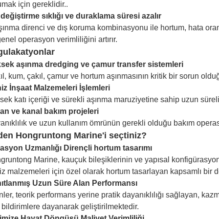
mak için gereklidir..
 değiştirme sıklığı ve duraklama süresi azalır
şınma direnci ve dış koruma kombinasyonu ile hortum, hata oranla
enel operasyon verimliliğini artırır.
gula
katyonlar
sek aşınma dredging ve çamur transfer sistemleri
l, kum, çakıl, çamur ve hortum aşınmasının kritik bir sorun olduğ
iz İnşaat Malzemeleri İşlemleri
ek katı içeriği ve sürekli aşınma maruziyetine sahip uzun süreli
an ve kanal bakım projeleri
anıklılık ve uzun kullanım ömrünün gerekli olduğu bakım operas
en Hongruntong Marine'i seçtiniz?
asyon Uzmanlığı
Dirençli hortum tasarımı
gruntong Marine, kauçuk bileşiklerinin ve yapısal konfigürasyonl
iz malzemeleri için özel olarak hortum tasarlayan kapsamlı bir d
ıtlanmış Uzun Süre Alan Performansı
nler, teorik performans yerine pratik dayanıklılığı sağlayan, ka
 bildirimlere dayanarak geliştirilmektedir.
imize Hayat Döngüsü Maliyet Verimliliği