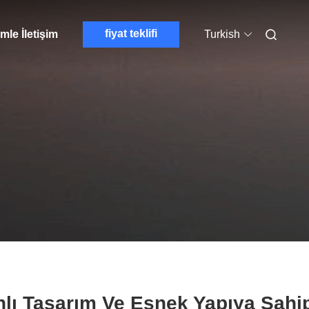
fiyat teklifi
mle İletişim
Turkish
hlı Tasarım Ve Esnek Yapıya Sahi