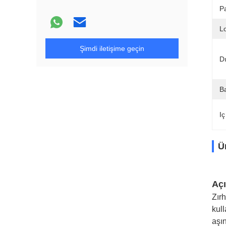
P
L
Şimdi iletişime geçin
D
B
Iç
Ü
Aç
Zır
kull
aşı