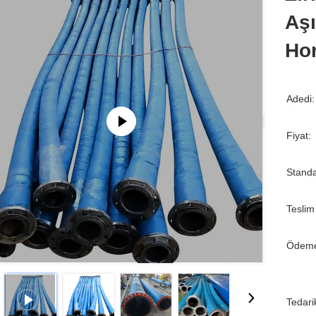
Aş
Ho
Adedi:
Fiyat:
Standa
Teslim
Ödeme
Tedari