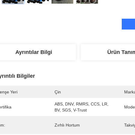
Ayrıntılar Bilgi
Ürün Tanı
rıntılı Bilgiler
enşe Yeri
Çin
Marka
ABS, DNV, RMRS, CCS, LR, 
rtifika
Mode
BV, SGS, V-Trust
im:
Zırhlı Hortum
Takvi