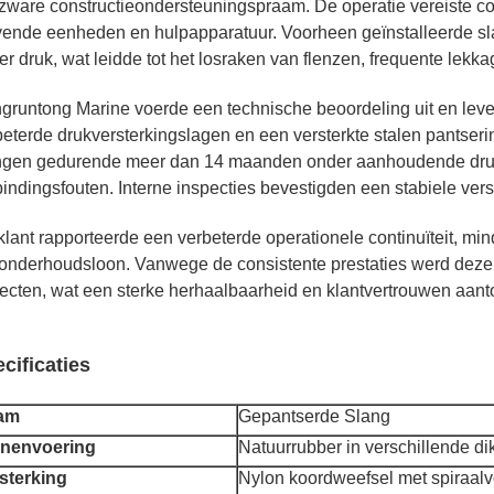
 zware constructieondersteuningspraam. De operatie vereiste c
jvende eenheden en hulpapparatuur. Voorheen geïnstalleerde sl
er druk, wat leidde tot het losraken van flenzen, frequente lekk
gruntong Marine voerde een technische beoordeling uit en le
beterde drukversterkingslagen en een versterkte stalen pantserin
ngen gedurende meer dan 14 maanden onder aanhoudende drukc
bindingsfouten. Interne inspecties bevestigden een stabiele vers
klant rapporteerde een verbeterde operationele continuïteit, m
 onderhoudsloon. Vanwege de consistente prestaties werd dezelf
jecten, wat een sterke herhaalbaarheid en klantvertrouwen aant
cificaties
am
Gepantserde Slang
nnenvoering
Natuurrubber in verschillende d
sterking
Nylon koordweefsel met spiraalv