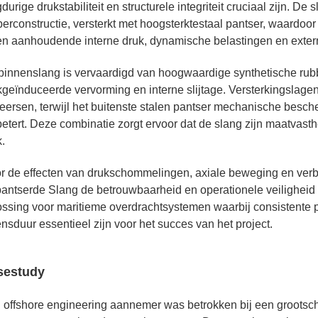
durige drukstabiliteit en structurele integriteit cruciaal zijn. 
berconstructie, versterkt met hoogsterktestaal pantser, waardoor
en aanhoudende interne druk, dynamische belastingen en extern
binnenslang is vervaardigd van hoogwaardige synthetische rub
kgeïnduceerde vervorming en interne slijtage. Versterkingslagen
eersen, terwijl het buitenste stalen pantser mechanische bescher
betert. Deze combinatie zorgt ervoor dat de slang zijn maatvasth
.
r de effecten van drukschommelingen, axiale beweging en verbi
antserde Slang de betrouwbaarheid en operationele veiligheid v
ossing voor maritieme overdrachtsystemen waarbij consistente 
nsduur essentieel zijn voor het succes van het project.
sestudy
 offshore engineering aannemer was betrokken bij een grootscha