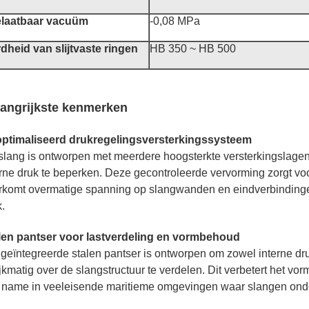
laatbaar vacuüm
-0,08 MPa
dheid van slijtvaste ringen
HB 350 ~ HB 500
angrijkste kenmerken
ptimaliseerd drukregelingsversterkingssysteem
slang is ontworpen met meerdere hoogsterkte versterkingslagen
erne druk te beperken. Deze gecontroleerde vervorming zorgt v
rkomt overmatige spanning op slangwanden en eindverbindingen,
.
len pantser voor lastverdeling en vormbehoud
 geïntegreerde stalen pantser is ontworpen om zowel interne dr
ijkmatig over de slangstructuur te verdelen. Dit verbetert het v
 name in veeleisende maritieme omgevingen waar slangen onderh