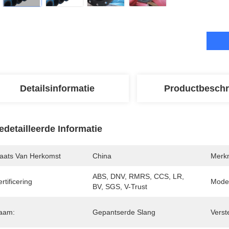
Detailsinformatie
Productbeschr
edetailleerde Informatie
laats Van Herkomst
China
Merk
ABS, DNV, RMRS, CCS, LR, 
rtificering
Mode
BV, SGS, V-Trust
aam:
Gepantserde Slang
Verst