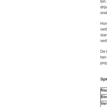
ton
dri
ond
Hon
ver
sla
ver
De 
het
pro
Spe
Na
Bi
Ver