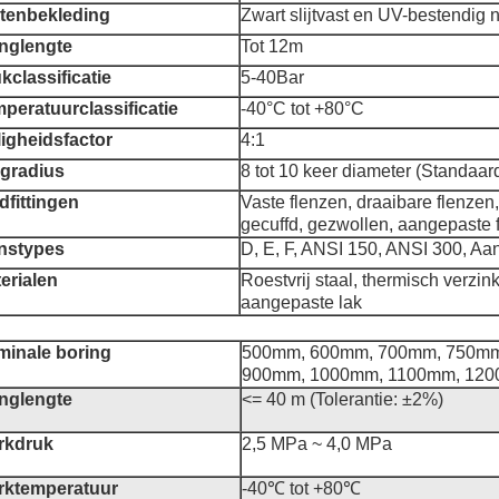
tenbekleding
Zwart slijtvast en UV-bestendig 
nglengte
Tot 12m
kclassificatie
5-40Bar
peratuurclassificatie
-40°C tot +80°C
ligheidsfactor
4:1
gradius
8 tot 10 keer diameter (Standaar
dfittingen
Vaste flenzen, draaibare flenzen
gecuffd, gezwollen, aangepaste f
nstypes
D, E, F, ANSI 150, ANSI 300, Aa
erialen
Roestvrij staal, thermisch verzinkt
aangepaste lak
inale boring
500mm, 600mm, 700mm, 750mm
900mm, 1000mm, 1100mm, 12
nglengte
<= 40 m (Tolerantie: ±2%)
rkdruk
2,5 MPa ~ 4,0 MPa
rktemperatuur
-40℃ tot +80℃