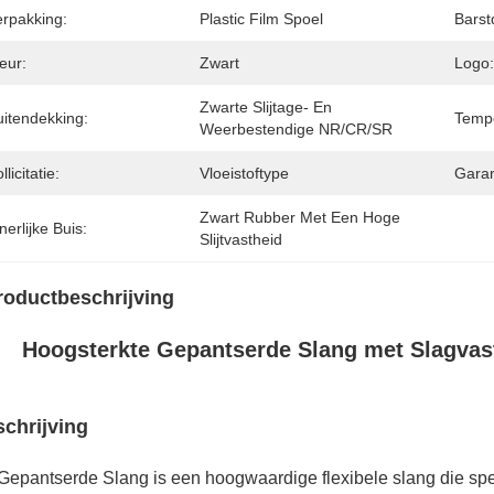
erpakking:
Plastic Film Spoel
Barst
eur:
Zwart
Logo:
Zwarte Slijtage- En 
uitendekking:
Tempe
Weerbestendige NR/CR/SR
llicitatie:
Vloeistoftype
Garan
Zwart Rubber Met Een Hoge 
nerlijke Buis:
Slijtvastheid
roductbeschrijving
Hoogsterkte Gepantserde Slang met Slagvas
chrijving
Gepantserde Slang is een hoogwaardige flexibele slang die spe