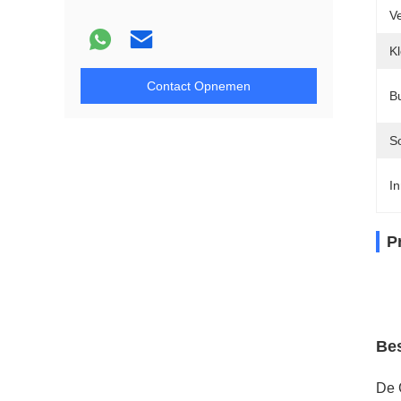
V
Kl
Contact Opnemen
B
So
In
P
Bes
De 