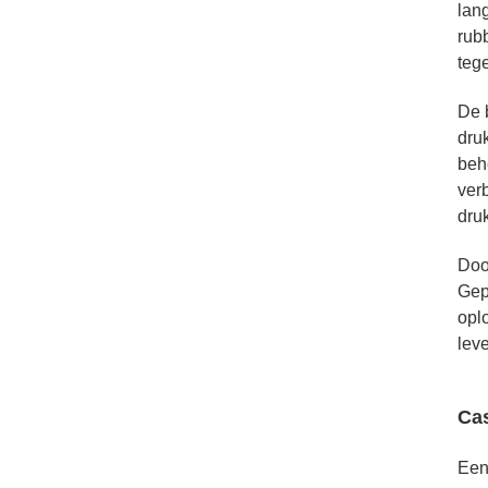
lang
rub
teg
De 
dru
beh
ver
druk
Doo
Gep
opl
leve
Ca
Een