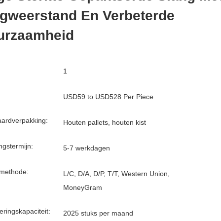
agweerstand En Verbeterde
urzaamheid
1
USD59 to USD528 Per Piece
ardverpakking:
Houten pallets, houten kist
ngstermijn:
5-7 werkdagen
lmethode:
L/C, D/A, D/P, T/T, Western Union,
MoneyGram
eringskapaciteit:
2025 stuks per maand