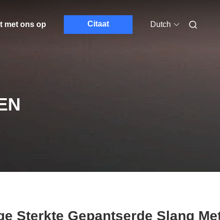
Citaat
t met ons op
Dutch
EN
e Sterkte Gepantserde Slang Me