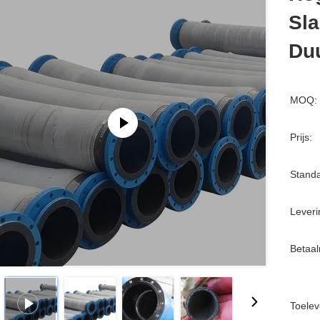
Sl
Du
MOQ:
Prijs:
Standa
Leveri
Betaa
Toelev