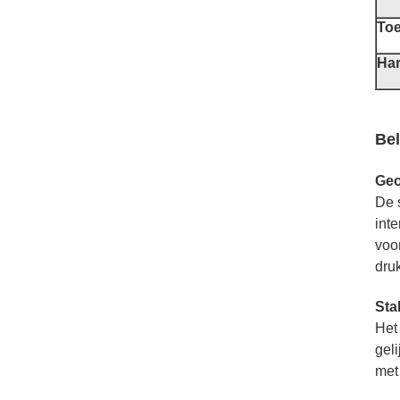
Toe
Har
Bel
Geo
De 
int
voo
druk
Sta
Het
gel
met