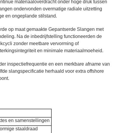
ontinue materiaaloverdracht onder hoge druk tussen
angen ondervonden overmatige radiale uitzetting
age en ongeplande stilstand.
verde op maat gemaakte Gepantserde Slangen met
deling. Na de inbedrijfstelling functioneerden de
ycli zonder meetbare vervorming of
terkingsintegriteit en minimale materiaalmoeheid.
inder inspectiefrequentie en een merkbare afname van
de slangspecificatie herhaald voor extra offshore
oont.
iktes en samenstellingen
ormige staaldraad