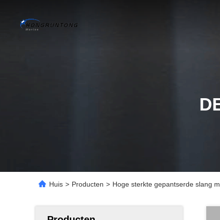
D
Huis
>
Producten
>
Hoge sterkte gepantserde slang 
Producten