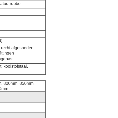
natuurrubber
d)
, recht afgesneden,
ittingen
ngepast
, koolstofstaal,
, 800mm, 850mm,
00mm