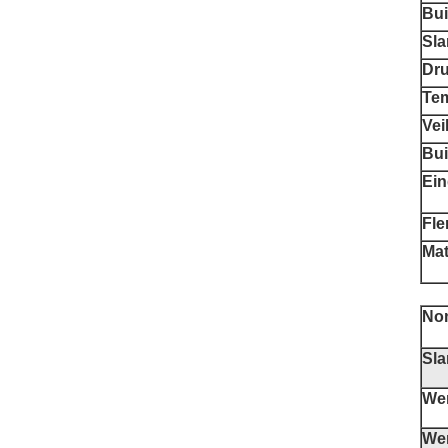
Bui
Sla
Dru
Tem
Vei
Bui
Ein
Fle
Mat
Nom
Sla
We
We