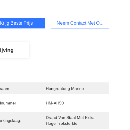
Krijg Beste Prijs
Neem Contact Met Ons Op
ijving
naam
Hongruntong Marine
lnummer
HM-AH59
Draad Van Staal Met Extra 
erkingslaag:
Hoge Treksterkte