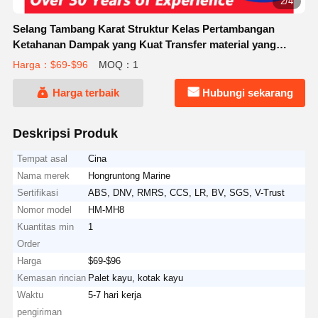
3/4
Selang Tambang Karat Struktur Kelas Pertambangan
Ketahanan Dampak yang Kuat Transfer material yang
efisien
Harga：$69-$96
MOQ：1
Harga terbaik
Hubungi sekarang
Deskripsi Produk
Tempat asal
Cina
Nama merek
Hongruntong Marine
Sertifikasi
ABS, DNV, RMRS, CCS, LR, BV, SGS, V-Trust
Nomor model
HM-MH8
Kuantitas min
1
Order
Harga
$69-$96
Kemasan rincian
Palet kayu, kotak kayu
Waktu
5-7 hari kerja
pengiriman