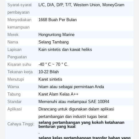
Syarat-syarat
L/C, D/A, D/P, T/T, Western Union, MoneyGram
pembayaran
Menyediakan
1668 Buah Per Bulan
kemampuan
Merek
Hongruntong Marine
Nama
Selang Tambang
Lapisan
Kain sintetis dan kawat heliks
Penguatan
Kisaran suhu
-40 ° C ~ 70 ° C.
Tekanan kerja
10-22 Bilah
Menutupi
Karet sintetis
Warna
hitam atau sebagai permintaan Anda
Tabung
Karet Alam Kelas A++
Standar
Memenuhi atau melampaui SAE 100R4
Aplikasi
Dirancang untuk digunakan dalam aplikasi
pertambangan dan industri tugas berat
selang pertambangan yang kokoh ketahanan
Cahaya Tinggi:
benturan yang kuat
,
selang kelas pertambangan transfer bahan yang