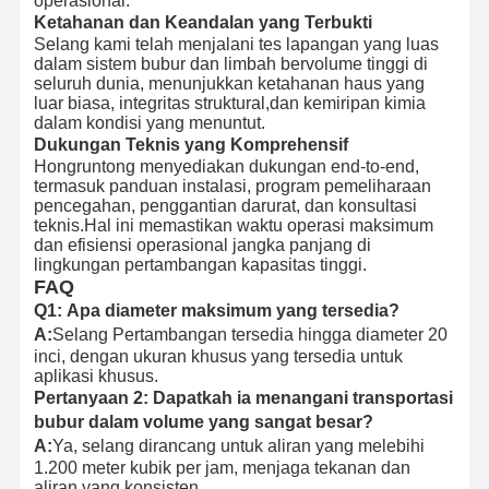
operasional.
Ketahanan dan Keandalan yang Terbukti
Selang kami telah menjalani tes lapangan yang luas
dalam sistem bubur dan limbah bervolume tinggi di
seluruh dunia, menunjukkan ketahanan haus yang
luar biasa, integritas struktural,dan kemiripan kimia
dalam kondisi yang menuntut.
Dukungan Teknis yang Komprehensif
Hongruntong menyediakan dukungan end-to-end,
termasuk panduan instalasi, program pemeliharaan
pencegahan, penggantian darurat, dan konsultasi
teknis.Hal ini memastikan waktu operasi maksimum
dan efisiensi operasional jangka panjang di
lingkungan pertambangan kapasitas tinggi.
FAQ
Q1:
Apa diameter maksimum yang tersedia?
A:
Selang Pertambangan tersedia hingga diameter 20
inci, dengan ukuran khusus yang tersedia untuk
aplikasi khusus.
Pertanyaan 2:
Dapatkah ia menangani transportasi
bubur dalam volume yang sangat besar?
A:
Ya, selang dirancang untuk aliran yang melebihi
1.200 meter kubik per jam, menjaga tekanan dan
aliran yang konsisten.