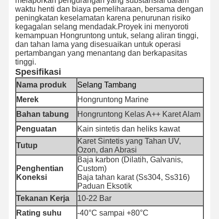
melaporkan pengurangan yang substansial dalam
waktu henti dan biaya pemeliharaan, bersama dengan
peningkatan keselamatan karena penurunan risiko
kegagalan selang mendadak.Proyek ini menyoroti
kemampuan Hongruntong untuk, selang aliran tinggi,
Kontrol
Hubungi
Berita
Kasus
dan tahan lama yang disesuaikan untuk operasi
Kualitas
Kami
pertambangan yang menantang dan berkapasitas
tinggi.
Spesifikasi
Nama produk
Selang Tambang
Merek
Hongruntong Marine
Blog
Minta
Kutipan
Bahan tabung
Hongruntong Kelas A++ Karet Alam
Penguatan
Kain sintetis dan heliks kawat
Pipa Selang Komposit
Karet Sintetis yang Tahan UV,
Tutup
Ozon, dan Abrasi
Selang Penggerek
Baja karbon (Dilatih, Galvanis,
Penghentian
Custom)
Selang Pengeboran Putar
Koneksi
Baja tahan karat (Ss304, Ss316)
Paduan Eksotik
Pipa selang kimia
Tekanan Kerja
10-22 Bar
Rating suhu
-40°C sampai +80°C
Pipa selang makanan