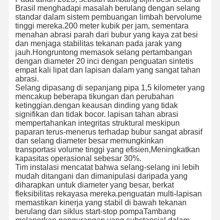
Brasil menghadapi masalah berulang dengan selang
standar dalam sistem pembuangan limbah bervolume
tinggi mereka.200 meter kubik per jam, sementara
menahan abrasi parah dari bubur yang kaya zat besi
dan menjaga stabilitas tekanan pada jarak yang
jauh.Hongruntong memasok selang pertambangan
dengan diameter 20 inci dengan penguatan sintetis
empat kali lipat dan lapisan dalam yang sangat tahan
abrasi.
Selang dipasang di sepanjang pipa 1,5 kilometer yang
mencakup beberapa tikungan dan perubahan
ketinggian.dengan keausan dinding yang tidak
signifikan dan tidak bocor. lapisan tahan abrasi
mempertahankan integritas struktural meskipun
paparan terus-menerus terhadap bubur sangat abrasif
dan selang diameter besar memungkinkan
transportasi volume tinggi yang efisien,Meningkatkan
kapasitas operasional sebesar 30%.
Tim instalasi mencatat bahwa selang-selang ini lebih
mudah ditangani dan dimanipulasi daripada yang
diharapkan untuk diameter yang besar, berkat
Beranda
Produk
Tentang
Tur Pabrik
fleksibilitas rekayasa mereka.penguatan multi-lapisan
Kami
memastikan kinerja yang stabil di bawah tekanan
berulang dan siklus start-stop pompaTambang