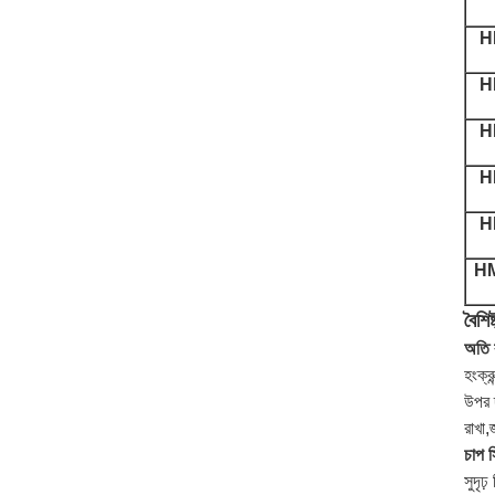
H
H
H
H
H
H
বৈশিষ্
অতি ব
হংক্র
উপর দ
রাখা,
চাপ স
সুদৃঢ