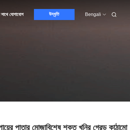
উদ্ধৃতি
 সাথে যোগাযোগ
Bengali
পায়ের পাতার মোজাবিশেষ শক্ত খনির গ্রেড কাঠামো