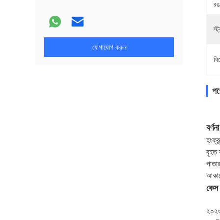
রঙ
স্ট্
যোগাযোগ করুন
বি
পণ্
বর্ণনা
হংক্র
বৃহত 
পাতার
আকার
কেস 
২০২৩ 