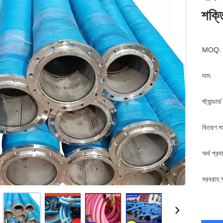
শক্ত
MOQ:
দাম:
স্ট্যান্ডার
বিতরণ স
অর্থ প্রদ
সরবরাহ ক