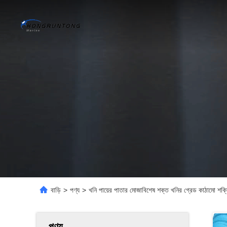
বাড়ি
>
পণ্য
>
খনি পায়ের পাতার মোজাবিশেষ শক্ত খনির গ্রেড কাঠামো শক্ত
পণ্য