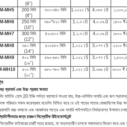
(6")
M-MH5
200 মিমি
৩০০-৩৪০ মিমি
1.২২২২।5
4.০৮৮।0
১,২০০,
(8")
M-MH6
250 মিমি
৩৬০*৪২০ মিমি
1.২.৩।0
4.০.০৯.0
১৫০০ ₹
(10")
M-MH7
300 মিমি
৪২০৫০০ মিমি
1.২.৩।0
4.০.০৯.0
১৮০০ ₹
(12")
M-MH8
৩৫০ মিমি
৫০০৫৮০ মিমি
1.০২২।5
3.০৭৭।5
২২০০ ₹
(14")
M-MH9
৪০০ মিমি
৫৬০-৬৫০ মিমি
1.০২২।5
3.০৭৭।5
২,৫০০,
(১৬")
M-MH10
৫০০ মিমি
৬৮০-৭৮০ মিমি
1.০২২।0
3.০৬৬।0
৩০০০ ₹ 
(২০")
ট্য
ড় ব্যাসার্ধ এবং উচ্চ প্রবাহ ক্ষমতা
ুন্টং মাইনিং হোস 20 ইঞ্চি পর্যন্ত ব্যাসার্ধে পাওয়া যায়, উচ্চ-ভলিউম স্লারি এবং জল স্থানান্
ক্ষ পরিবহন সক্ষম করেপ্রবাহ মডেলিং নিশ্চিত করে যে এই পায়ের পাতার মোজাবিশেষ উচ্চ ক্
জ্বালানি খরচ কমানো এবং আবর্জনার পাত্রে এবং স্লারি পাইপলাইনে নির্ভরযোগ্য উপাদান চলাচ
্থিতিশীলতার জন্য চারগুণ সিন্থেটিক রিইনফোর্সমেন্ট
় সিন্থেটিক ফাইবারের চারটি স্তর রয়েছে, যা অভ্যন্তরীণ চাপকে সমানভাবে বিতরণ করে এবং 