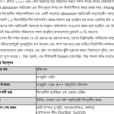
িল। খনিতে ১,০০০ এরও বেশি প্রবাহের হার পরিচালনা করতে সক্ষম পায়ের পাতার মোজাবিশেষগ
র abrasion প্রতিরোধ এবং দীর্ঘ দূরত্ব উপর চাপ স্থিতিশীলতা বজায় রাখার সময়।Hongru
ার সিন্থেটিক শক্তিশালীকরণ এবং একটি অত্যন্ত abrasion প্রতিরোধী অভ্যন্তরীণ আস্
গুলি ১.৫ কিলোমিটার দীর্ঘ পাইপলাইন বরাবর স্থাপন করা হয়েছিল যার মধ্যে একাধিক বাঁক এ
উচ্চতর ঘর্ষণ-প্রতিরোধী আস্তরণের সত্ত্বেও কাঠামোগত অখণ্ডতা বজায় রাখা হয়েছিল এবং উচ্চ ঘর্
গুলি উচ্চ-ভলিউম পরিবহনকে সক্ষম করেছিল,অপারেশনাল থ্র্যাফট ৩০% বাড়ানো.
লেশন টিম লক্ষ্য করেছে যে এই ধরনের বড় ব্যাসের জন্য, তাদের ইঞ্জিনিয়ারিং নমনীয়তার কার
র রিইনফোর্সমেন্ট পুনরাবৃত্তি চাপ উত্থান এবং পাম্প শুরু-বন্ধ চক্র অধীনে স্থিতিশীল কর্মক
খযোগ্যভাবে হ্রাস পেয়েছে এবং হঠাৎ নল ব্যর্থতার ঝুঁকি হ্রাসের কারণে নিরাপত্তা বৃদ্ধি
তা তুলে ধরেছে।, উচ্চ প্রবাহ, এবং দীর্ঘস্থায়ী hoses চ্যালেঞ্জিং, উচ্চ ক্ষমতা খনির অপ
ষ উল্লেখ
ের নাম
খনির নল
হংক্রুন্টং মেরিন
 উপাদান
হংক্রুন্টং গ্রেড A++ প্রাকৃতিক কাঁচামাল
িশালী করা
সিন্থেটিক ফ্যাব্রিক এবং ওয়্যার হেলিক্স
র
ইউভি, ওজোন এবং ঘর্ষণ প্রতিরোধী সিন্থেটিক রাবার
গ শেষ করুন
কার্বন ইস্পাত (পেইন্ট, গ্যালভানাইজড, কাস্টম)
স্টেইনলেস স্টীল (Ss304, Ss316)