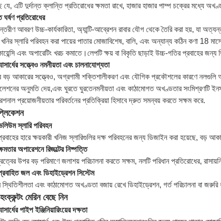
ে যে, এটি দুর্দান্ত ক্লান্তি প্রতিরোধের ক্ষমতা রাখে, হাজার হাজার পাম্প চক্রের মধ্যে অ
 ঘর্ষণ প্রতিরোধের
্তরীণ আবরণ উচ্চ-কার্যকারিতা, অ্যান্টি-আব্রেশন রাবার যৌগ থেকে তৈরি করা হয়, যা অত্যন্ত ক
খনির স্লারি পরিবহন করা পায়ের পাতার মোজাবিশেষ, বালি, এবং অন্যান্য কঠিন কণা 18 মাসের জ
োয়েন্সি এবং অপারেটিং খরচ কমাতে।লেপটি ক্ষয় বা বিকৃতি ছাড়াই উচ্চ-গতির প্রবাহের জন্য
্যাসার্ধের সত্ত্বেও নমনীয়তা এবং চালনাযোগ্যতা
র বড় আকারের সত্ত্বেও, অগ্রগামী শক্তিশালীকরণ এবং যৌগিক প্রকৌশলের কারণে নলগুলি অ
লেশনের অনুমতি দেয়,এবং ঘুরতে ঘুরতেনমনীয়তা এবং কাঠামোগত অখণ্ডতার সংমিশ্রণটি ইনস্ট
শনাল প্রয়োজনীয়তার পরিবর্তনের প্রতিক্রিয়া হিসাবে দ্রুত সমন্বয় করতে সক্ষম করে.
প্লিকেশন
ভলিউম স্লারি পরিবহন
প্রবাহের হারে ক্ষয়কারী খনিজ স্লারিগুলির দক্ষ পরিবহনের জন্য ডিজাইন করা হয়েছে, বড় 
ক্ষমতার অপারেশনে রিজল্টের নিষ্পত্তি
 দূরত্বের উপর বড় পরিমাণে জলাশয় পরিচালনা করতে সক্ষম, নলটি পরিধান প্রতিরোধের, রাসায়ন
প্রবাহিত জল এবং ডিহাইড্রেশন সিস্টেম
 স্থিতিশীলতা এবং কাঠামোগত অখণ্ডতা বজায় রেখে ডিহাইড্রেশন, গর্ত পরিচালনা বা জরুরি বন
হংক্রুন্টং মেরিন বেছে নিন
যাসার্ধের পাইপ ইঞ্জিনিয়ারিংয়ের দক্ষতা