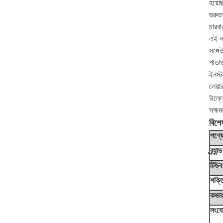
হয়েছ
গুরুত
চারব
এই নল
সঙ্গে
পাতা
ইনস্ট
লেয়া
উল্লে
সক্ষম
বিশে
পণ্য
ব্র্যান্ড
টিউব
শক্ত
কভা
সংযো