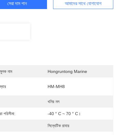
সেরা দাম পান
আমাদের সাথে যোগাযোগ
মুলক নাম
Hongruntong Marine
্বার
HM-MH8
খনির নল
রা পরিসীমা:
-40 ° C ~ 70 ° C।
সিন্থেটিক রাবার