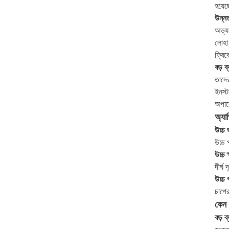
হয়েছ
উন্নত
অভ্যন
লোহা 
ফ্রিক
বড় ব
তাদে
ইনস্ট
অপারে
অ্যা
উচ্চ 
উচ্চ 
উচ্চ 
দীর্ঘ
উচ্চ 
চাপের
কেন 
বড় ব্