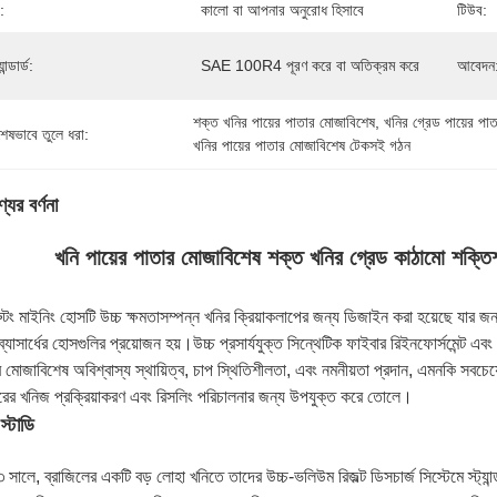
:
কালো বা আপনার অনুরোধ হিসাবে
টিউব:
যান্ডার্ড:
SAE 100R4 পূরণ করে বা অতিক্রম করে
আবেদন
শক্ত খনির পায়ের পাতার মোজাবিশেষ
, 
খনির গ্রেড পায়ের পা
শেষভাবে তুলে ধরা:
খনির পায়ের পাতার মোজাবিশেষ টেকসই গঠন
যের বর্ণনা
খনি পায়ের পাতার মোজাবিশেষ শক্ত খনির গ্রেড কাঠামো শক্তিশা
ুন্টং মাইনিং হোসটি উচ্চ ক্ষমতাসম্পন্ন খনির ক্রিয়াকলাপের জন্য ডিজাইন করা হয়েছে যার জন্
ব্যাসার্ধের হোসগুলির প্রয়োজন হয়।উচ্চ প্রসার্যযুক্ত সিন্থেটিক ফাইবার রিইনফোর্সমেন্ট এব
 মোজাবিশেষ অবিশ্বাস্য স্থায়িত্ব, চাপ স্থিতিশীলতা, এবং নমনীয়তা প্রদান, এমনকি সবচেয
ের খনিজ প্রক্রিয়াকরণ এবং রিসলিং পরিচালনার জন্য উপযুক্ত করে তোলে।
স্টাডি
সালে, ব্রাজিলের একটি বড় লোহা খনিতে তাদের উচ্চ-ভলিউম রিজল্ট ডিসচার্জ সিস্টেমে স্ট্যান্ড