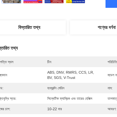
বিস্তারিত তথ্য
পণ্যের বর্ণনা
স্তারিত তথ্য
পত্তি স্থল
চীন
পরিচিতি
ABS, DNV, RMRS, CCS, LR, 
্ষ্যদান
মডেল নম
BV, SGS, V-Trust
ান্ড:
হংক্রুন্টং মেরিন
নাম:
্তিবৃদ্ধি স্তর:
সিন্থেটিক ফ্যাব্রিক এবং তারের হেলিক্স
তাপমাত্
জের চাপ:
10-22 বার
আবরণ: