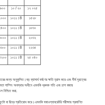
১৬০০
১০ / ২০
১২ ০২৫
২০০০
১০১১।8
১৫২৮
২৪০০
১০১১।8
১৮৩০
৩০০০
১০১১।8
২০৩২
৩৩০০
১০১১।8
২২৩৫
৪২০০
১০১১।8
২৫ ০৪০
তরের জন্য অনুকূলিত।বড় ব্যাসার্ধ ঘর্ষণের ক্ষতি হ্রাস করে এবং দীর্ঘ দূরত্বের
ষমতা পাম্পিং অবস্থার অধীনে এমনকি ধ্রুবক গতি এবং চাপ বজায়
ল নিশ্চিত করা.
ফুটো বা ছিদ্র প্রতিরোধ করে।এমনকি ঘষাওল্যাবরেটরি পরীক্ষায় প্রমাণিত