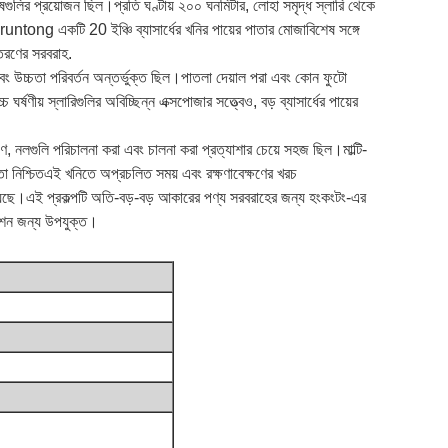
ুলির প্রয়োজন ছিল।প্রতি ঘণ্টায় ২০০ ঘনমিটার, লোহা সমৃদ্ধ স্লারি থেকে
ntong একটি 20 ইঞ্চি ব্যাসার্ধের খনির পায়ের পাতার মোজাবিশেষ সঙ্গে
তরণের সরবরাহ.
বং উচ্চতা পরিবর্তন অন্তর্ভুক্ত ছিল।পাতলা দেয়াল পরা এবং কোন ফুটো
ষণীয় স্লারিগুলির অবিচ্ছিন্ন এক্সপোজার সত্ত্বেও, বড় ব্যাসার্ধের পায়ের
ণে, নলগুলি পরিচালনা করা এবং চালনা করা প্রত্যাশার চেয়ে সহজ ছিল।মাল্টি-
্ষমতা নিশ্চিতএই খনিতে অপ্রচলিত সময় এবং রক্ষণাবেক্ষণের খরচ
 পেয়েছে।এই প্রকল্পটি অতি-বড়-বড় আকারের পণ্য সরবরাহের জন্য হংকংটং-এর
ারেশন জন্য উপযুক্ত।