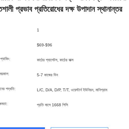
িশালী প্রভাব প্রতিরোধের দক্ষ উপাদান স্থানান্তর
1
$69-$96
্ড প্যাকিং:
কাঠের প্যালেটস, কাঠের বাক্স
ময়কাল:
5-7 কাজের দিন
ানের পদ্ধতি:
L/C, D/A, D/P, T/T, ওয়েস্টার্ন ইউনিয়ন, মানিগ্রাম
্ষমতা:
প্রতি মাসে 1668 পিসি