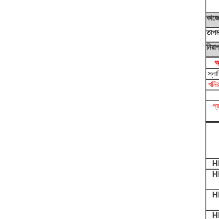
কাজে
তাপমা
নিরাপ
অ
স্লা
খনির
প্
H
H
H
H