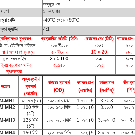
অদ্ভুত খাদ
র চাপ
১০-২২ বার
ত্রা রেটিং
-40°C থেকে +80°C
ত্তা ফ্যাক্টর
4:1
্যাপ্লিকেশন দৃশ্যকল্প
প্রস্তাবিত আইডি (মিমি)
দেয়ালের বেধ (মিমি)
কাজের চাপ 
রি এবং টেইলিংস পরিবহন
১০০ ₹৩০০
১৫৫৫
৬১০
 পানি অপসারণ ব্যবস্থা
৫০ ₹২০০
10 ¢ 20
৪৮৮
ধুলো দমন লাইন
25 ¢ 100
৫১৫
৪৬৬
রক্রিয়াকরণে রাসায়নিক
৫০১৫০
১০২২
৬১০
স্থানান্তর
অভ্যন্তরীণ
বাইরের ব্যাসার্ধ
কাজের চাপ
ফাটল চাপ
বাঁক ব্যাস
মডেল
ব্যাসার্ধ
(OD)
(এমপিএ)
(এমপিএ)
(মিমি
(আইডি)
M-MH1
৭৬ মিমি (৩")
১২০-১৪০ মিমি
1.০১১।6
3.০৪.8
৬০০-৮
M-MH2
100 মিমি
১৫০-১৭০ মিমি
1.০২২।0
3.০৫.0
৭০০-৯
(4")
M-MH3
125 মিমি
১৮৫ ০২১০ মিমি
1.০২২।0
3.০৬৬।0
৯০০ ₹১
(5")
M-MH4
150 মিমি
২৩০-২৬০ মিমি
1.০২২।5
3.০৭৭।5
১০০০ ₹