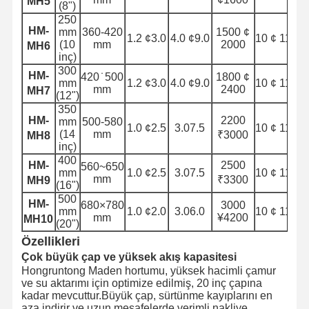
MH5
(8")
Hortumlar yüzer
250
HM-
mm
360-420
1500 ¢
1.2 ¢3.0
4.0 ¢9.0
10 ¢ 11.8
Zırhlı hortum
(10
mm
2000
MH6
inç)
300
HM-
420 ̇ 500
1800 ¢
mm
1.2 ¢3.0
4.0 ¢9.0
10 ¢ 11.8
mm
2400
MH7
(12")
350
HM-
2200
mm
500-580
1.0 ¢2.5
3.07.5
10 ¢ 11.8
(14
mm
₹3000
MH8
inç)
400
HM-
2500
560~650
mm
1.0 ¢2.5
3.07.5
10 ¢ 11.8
mm
₹3300
MH9
(16")
500
HM-
680×780
3000
mm
1.0 ¢2.0
3.06.0
10 ¢ 11.8
mm
¥4200
MH10
(20")
Özellikleri
Çok büyük çap ve yüksek akış kapasitesi
Hongruntong Maden hortumu, yüksek hacimli çamur
ve su aktarımı için optimize edilmiş, 20 inç çapına
kadar mevcuttur.Büyük çap, sürtünme kayıplarını en
aza indirir ve uzun mesafelerde verimli nakliye