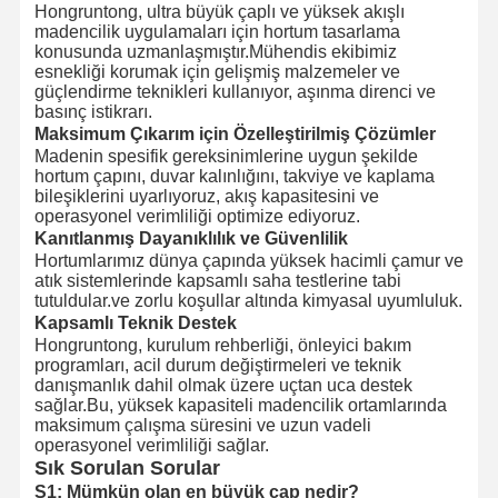
Hongruntong, ultra büyük çaplı ve yüksek akışlı
madencilik uygulamaları için hortum tasarlama
konusunda uzmanlaşmıştır.Mühendis ekibimiz
esnekliği korumak için gelişmiş malzemeler ve
güçlendirme teknikleri kullanıyor, aşınma direnci ve
basınç istikrarı.
Maksimum Çıkarım için Özelleştirilmiş Çözümler
Madenin spesifik gereksinimlerine uygun şekilde
hortum çapını, duvar kalınlığını, takviye ve kaplama
bileşiklerini uyarlıyoruz, akış kapasitesini ve
operasyonel verimliliği optimize ediyoruz.
Kanıtlanmış Dayanıklılık ve Güvenlilik
Hortumlarımız dünya çapında yüksek hacimli çamur ve
atık sistemlerinde kapsamlı saha testlerine tabi
tutuldular.ve zorlu koşullar altında kimyasal uyumluluk.
Kapsamlı Teknik Destek
Hongruntong, kurulum rehberliği, önleyici bakım
programları, acil durum değiştirmeleri ve teknik
danışmanlık dahil olmak üzere uçtan uca destek
sağlar.Bu, yüksek kapasiteli madencilik ortamlarında
maksimum çalışma süresini ve uzun vadeli
operasyonel verimliliği sağlar.
Sık Sorulan Sorular
S1:
Mümkün olan en büyük çap nedir?