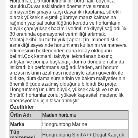
Hortumlar, 1.5 kilometrelik bir boru hattı boyunca
kuruldu.Duvar eskisinden önemsiz ve sızıntısı
olmayanSıvışmaya karşı dayanıklı kaplama, sürekli
olarak yüksek sıvışımlı gübreye maruz kalmasına
rağmen yapısal bütünlüğünü korudu ve hortumların
büyük çapı yüksek hacimli verimli nakliyeyi sağladı.%
30 oranında operasyonel verimliliği artırmak.
Montaj ekibi, bu tür büyük çaplar için, mühendislik
esnekliği sayesinde hortumların kullanımı ve manevra
edilmesinin beklenenden daha kolay olduğunu
belirtti.Çok katmanlı takviye, tekrarlanan basınç
artışları ve pompa başlangıç-durma döngüleri altında
istikrarlı bir performans sağladı.Maden, ani hortum
arızası riskinin azalması nedeniyle artan güvenlik ile
birlikte, duraklama sürelerinin ve bakım maliyetlerinin
önemli ölçüde azalmış olduğunu bildirdi.Bu proje,
Hongruntong'un ultra büyük, yüksek akışlı ve uzun
ömürlü hortumlar zorlu, yüksek kapasiteli madencilik
operasyonları için tasarlanmıştır.
Özellikler
Ürün Adı
Maden hortumu
Evde
Ürün
Hakkımızda
Fabrika Turu
Marka
Hongruntong Marine
Tüp
Hongruntong Sınıf A++ Doğal Kauçuk
malzemesi