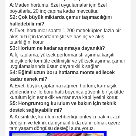
A:
Maden hortumu, özel uygulamalar için özel
boyutlarla, 20 inç çapına kadar mevcuttur.
S2:
Çok büyük miktarda çamur taşımacılığını
halledebilir mi?
A:
Evet, hortumlar saatte 1.200 metreküpten fazla bir
akış hızı için tasarlanmıştır ve basınç ve akış
tutarlılığını korur.
S3:
Hortum ne kadar aşınmaya dayanıklı?
A:
İç kaplama, yüksek performanslı aşınma karşıtı
bileşiklerle formüle edilmiştir ve yüksek aşınma çamur
uygulamalarında üstün dayanıklılık sağlar.
S4:
Eğimli uzun boru hatlarına monte edilecek
kadar esnek mi?
A:
Evet, büyük çaplarına rağmen hortum, karmaşık
yönlendirme ile boru hattı boyunca güvenli bir şekilde
kurulum için esneklik ve manevra kabiliyetini korur.
S5:
Hongruntong kurulum ve bakım için teknik
destek sağlayabilir mi?
A:
Kesinlikle, kurulum rehberliği, önleyici bakım, acil
değişim ve teknik danışmanlık da dahil olmak üzere
tam yaşam döngüsü desteği sunuyoruz.