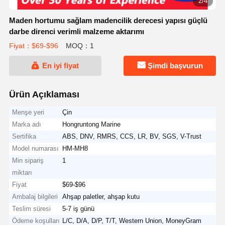
3/4
Maden hortumu sağlam madencilik derecesi yapısı güçlü
darbe direnci verimli malzeme aktarımı
Fiyat：$69-$96
MOQ：1
En iyi fiyat
Şimdi başvurun
Ürün Açıklaması
Menşe yeri
Çin
Marka adı
Hongruntong Marine
Sertifika
ABS, DNV, RMRS, CCS, LR, BV, SGS, V-Trust
Model numarası
HM-MH8
Min sipariş
1
miktarı
Fiyat
$69-$96
Ambalaj bilgileri
Ahşap paletler, ahşap kutu
Teslim süresi
5-7 iş günü
Ödeme koşulları
L/C, D/A, D/P, T/T, Western Union, MoneyGram