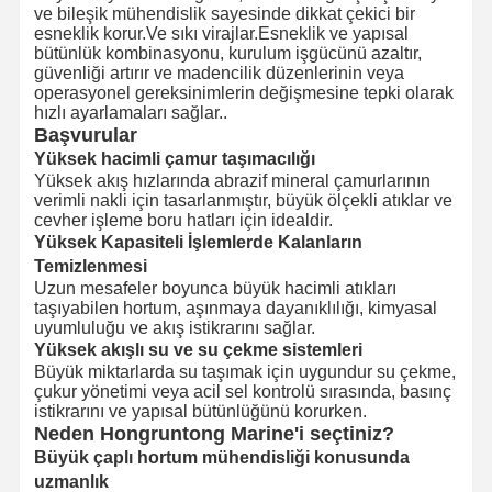
ve bileşik mühendislik sayesinde dikkat çekici bir
esneklik korur.Ve sıkı virajlar.Esneklik ve yapısal
bütünlük kombinasyonu, kurulum işgücünü azaltır,
güvenliği artırır ve madencilik düzenlerinin veya
operasyonel gereksinimlerin değişmesine tepki olarak
hızlı ayarlamaları sağlar..
Başvurular
Yüksek hacimli çamur taşımacılığı
Yüksek akış hızlarında abrazif mineral çamurlarının
verimli nakli için tasarlanmıştır, büyük ölçekli atıklar ve
cevher işleme boru hatları için idealdir.
Yüksek Kapasiteli İşlemlerde Kalanların
Temizlenmesi
Uzun mesafeler boyunca büyük hacimli atıkları
taşıyabilen hortum, aşınmaya dayanıklılığı, kimyasal
uyumluluğu ve akış istikrarını sağlar.
Yüksek akışlı su ve su çekme sistemleri
Büyük miktarlarda su taşımak için uygundur su çekme,
çukur yönetimi veya acil sel kontrolü sırasında, basınç
istikrarını ve yapısal bütünlüğünü korurken.
Neden Hongruntong Marine'i seçtiniz?
Büyük çaplı hortum mühendisliği konusunda
uzmanlık