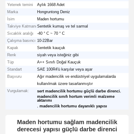
Yetenek temini
Aylık 1668 Adet
Marka
Hongruntong Deniz
İsim
Maden hortumu
Takviye Katmanı
Sentetik kumaş ve tel sarmal
Sıcaklık aralığı
-40 ° C ~ 70 ° C
Çalışma basıncı
10-22Bar
Kapak
Sentetik kauçuk
Renk
siyah veya isteğiniz gibi
Tüp
A++ Sınıfı Doğal Kauçuk
Standart
SAE 100R4'ü karşılar veya aşar
Başvuru
Ağır madencilik ve endüstriyel uygulamalarda
kullanılmak üzere tasarlanmıştır
Vurgulamak:
,
sert madencilik hortumu güçlü darbe direnci
madencilik sınıfı hortum verimli malzeme
aktarımı
,
madencilik hortumu dayanıklı yapısı
Maden hortumu sağlam madencilik
derecesi yapısı güçlü darbe direnci