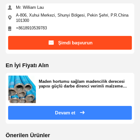
Mr. William Lau
A-806, Xuhui Merkezi, Shunyi Bölgesi, Pekin Şehri, P.R.China
101300
+8618910539783
Şimdi başvurun
En İyi Fiyatı Alın
Maden hortumu sağlam madencilik derecesi
yapısı güçlü darbe direnci verimli malzeme
aktarımı
Devam et
Önerilen Ürünler