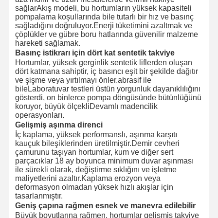
sağlarAkış modeli, bu hortumların yüksek kapasiteli
pompalama koşullarında bile tutarlı bir hız ve basınç
sağladığını doğruluyor.Enerji tüketimini azaltmak ve
çöplükler ve gübre boru hatlarında güvenilir malzeme
hareketi sağlamak.
Basınç istikrarı için dört kat sentetik takviye
Hortumlar, yüksek gerginlik sentetik liflerden oluşan
dört katmana sahiptir, iç basıncı eşit bir şekilde dağıtır
ve şişme veya yırtılmayı önler.abrasif ile
bileLaboratuvar testleri üstün yorgunluk dayanıklılığını
gösterdi, on binlerce pompa döngüsünde bütünlüğünü
koruyor, büyük ölçekliDevamlı madencilik
operasyonları.
Gelişmiş aşınma direnci
İç kaplama, yüksek performanslı, aşınma karşıtı
kauçuk bileşiklerinden üretilmiştir.Demir cevheri
çamurunu taşıyan hortumlar, kum ve diğer sert
parçacıklar 18 ay boyunca minimum duvar aşınması
ile sürekli olarak, değiştirme sıklığını ve işletme
maliyetlerini azaltır.Kaplama erozyon veya
deformasyon olmadan yüksek hızlı akışlar için
tasarlanmıştır.
Geniş çapına rağmen esnek ve manevra edilebilir
Büyük boyutlarına rağmen, hortumlar gelişmiş takviye