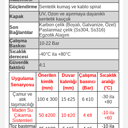
Güçlendirme
Sentetik kumaş ve kablo spiral
UV, Ozon ve aşınmaya dayanıklı
Kapak
Kalite
Bize Ulaşın
Haberler
Davalar
sentetik kauçuk
Kontrolü
Karbon çelik (Boyalı, Galvanize, Özel)
Son
Paslanmaz çelik (Ss304, Ss316)
Bağlantılar
Egzotik Alaşım
Çalışma
10-22 Bar
Baskısı
Sıcaklık
-40°C ila +80°C
Blog
Teklif Alın
derecesi
Güvenlik
4:1
faktörü
Kompozit Hortum Borusu
Önerilen
Duvar
Çalışma
Sıcaklık
Uygulama
kimlik
kalınlığı
basıncı
aralığı
Çöplük hortumu
Senaryosu
(mm)
(mm)
(Bar)
(°C)
Çamur ve
Döner Sondaj Hortumu
-30 ila
atık
100 ¢ 300
15 ¢25
6 ¢10
+80
taşımacılığı
Kimyasal hortum borusu
Maden Su
-10 ila
Çıkarma
50 ¢200
10 ¢20
4 ¢8
+60
Gıda hortumu borusu
Sistemleri
Toz bastırma
-10 ila