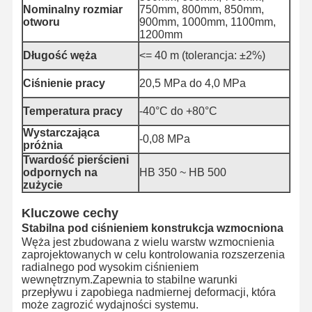
Nominalny rozmiar
750mm, 800mm, 850mm,
otworu
900mm, 1000mm, 1100mm,
Rury węża rozładowania
1200mm
Długość węża
<= 40 m (tolerancja: ±2%)
Węże odporne na zużycie
Ciśnienie pracy
20,5 MPa do 4,0 MPa
Wąż do ssania gnojowicy
Temperatura pracy
-40°C do +80°C
Rura węża wodnego
Wystarczająca
-0,08 MPa
Rury węża paliwowego
próżnia
Twardość pierścieni
odpornych na
HB 350 ~ HB 500
Wąż oleju hydraulicznego
zużycie
Węże ceramiczne
Kluczowe cechy
Stabilna pod ciśnieniem konstrukcja wzmocniona
Wąż parowy
Węża jest zbudowana z wielu warstw wzmocnienia
zaprojektowanych w celu kontrolowania rozszerzenia
Węża górnicza
radialnego pod wysokim ciśnieniem
wewnętrznym.Zapewnia to stabilne warunki
Wąż kwasu fosforowego
przepływu i zapobiega nadmiernej deformacji, która
może zagrozić wydajności systemu.