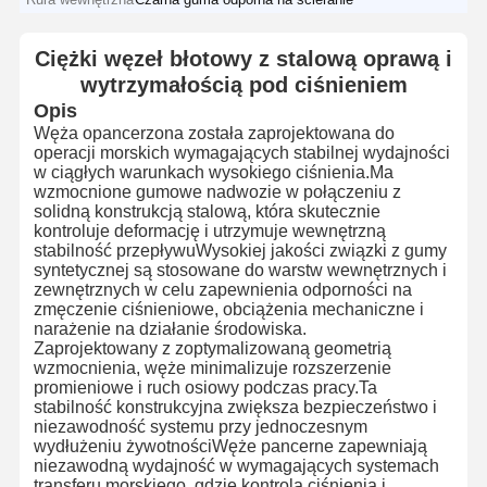
Ciężki węzeł błotowy z stalową oprawą i
wytrzymałością pod ciśnieniem
Opis
Węża opancerzona została zaprojektowana do
operacji morskich wymagających stabilnej wydajności
w ciągłych warunkach wysokiego ciśnienia.Ma
wzmocnione gumowe nadwozie w połączeniu z
solidną konstrukcją stalową, która skutecznie
kontroluje deformację i utrzymuje wewnętrzną
stabilność przepływuWysokiej jakości związki z gumy
syntetycznej są stosowane do warstw wewnętrznych i
zewnętrznych w celu zapewnienia odporności na
zmęczenie ciśnieniowe, obciążenia mechaniczne i
narażenie na działanie środowiska.
Zaprojektowany z zoptymalizowaną geometrią
wzmocnienia, węże minimalizuje rozszerzenie
promieniowe i ruch osiowy podczas pracy.Ta
stabilność konstrukcyjna zwiększa bezpieczeństwo i
niezawodność systemu przy jednoczesnym
wydłużeniu żywotnościWęże pancerne zapewniają
niezawodną wydajność w wymagających systemach
transferu morskiego, gdzie kontrola ciśnienia i