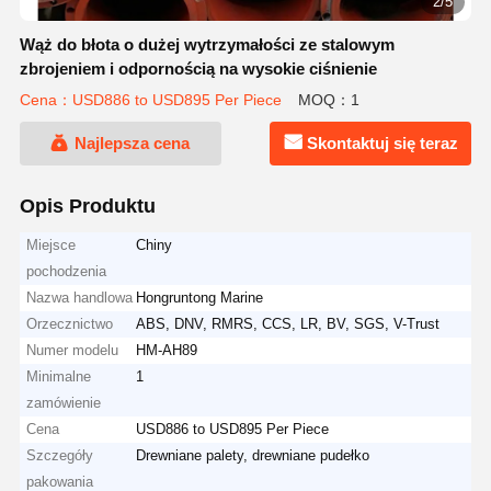
2/5
Wąż do błota o dużej wytrzymałości ze stalowym
zbrojeniem i odpornością na wysokie ciśnienie
Cena：USD886 to USD895 Per Piece
MOQ：1
Najlepsza cena
Skontaktuj się teraz
Opis Produktu
Miejsce
Chiny
pochodzenia
Nazwa handlowa
Hongruntong Marine
Orzecznictwo
ABS, DNV, RMRS, CCS, LR, BV, SGS, V-Trust
Numer modelu
HM-AH89
Minimalne
1
zamówienie
Cena
USD886 to USD895 Per Piece
Szczegóły
Drewniane palety, drewniane pudełko
pakowania