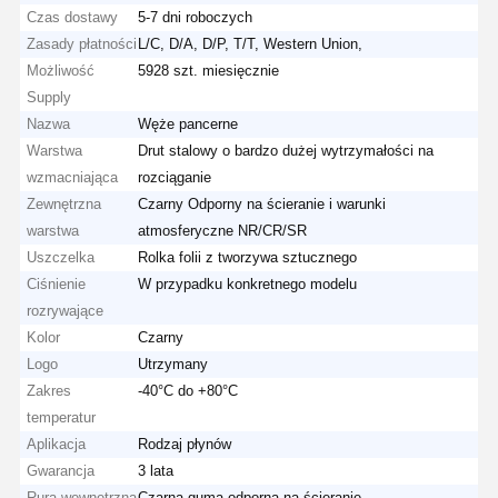
Czas dostawy
5-7 dni roboczych
Zasady płatności
L/C, D/A, D/P, T/T, Western Union,
Możliwość
5928 szt. miesięcznie
Supply
Nazwa
Węże pancerne
Warstwa
Drut stalowy o bardzo dużej wytrzymałości na
wzmacniająca
rozciąganie
Zewnętrzna
Czarny Odporny na ścieranie i warunki
warstwa
atmosferyczne NR/CR/SR
Uszczelka
Rolka folii z tworzywa sztucznego
Ciśnienie
W przypadku konkretnego modelu
rozrywające
Kolor
Czarny
Logo
Utrzymany
Zakres
-40°C do +80°C
temperatur
Aplikacja
Rodzaj płynów
Gwarancja
3 lata
Rura wewnętrzna
Czarna guma odporna na ścieranie