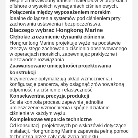
Wspiera niezawodny transfer materiałów w projektach
offshore o wysokich wymaganiach ciśnieniowych.
Połączenia między wyposażeniem morskim
Idealne do łączenia systemów pod ciśnieniem przy
zachowaniu ustawienia i bezpieczeństwa.
Dlaczego wybrać Hongkong Marine
Głębokie zrozumienie dynamiki ciśnienia
Hongruntong Marine projektuje węże na podstawie
rzeczywistego zachowania ciśnienia obserwowanego
w operacjach morskich, zapewniając praktyczne i
niezawodne rozwiązania.
Zaawansowane umiejętności projektowania
konstrukcji
Inżynierowie optymalizują układ wzmocnienia i
konfigurację pancerza, aby osiągnąć zrównoważoną
odporność na ciśnienie i elastyczność.
Konsekwentna precyzja produkcji
Ścisła kontrola procesu zapewnia jednolite
umieszczenie wzmocnienia i spójne działanie
ciśnienia w każdym wężu.
Kompleksowe wsparcie techniczne
Od konsultacji projektowych po wskazówki dotyczące
instalacji, Hongruntong Marine zapewnia pełną pomoc
techniczną przez cały cykl życia projektu.