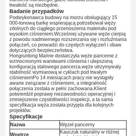
trwałość są niezbędne.
Badanie przypadków
Podwykonawca budowy na morzu obsługujący 15
000-tonową barkę wspierającą potrzebował węży
zdolnych do ciągłego przenoszenia materiału pod
wysokim ciśnieniem.Wcześniej używane węże cierpią
z powodu nadmiernego rozszerzania się i rozluźniania
połączeń, co prowadzi do częstych wyłączeń i obaw
dotyczących bezpieczeństwa.
Hongruntong Marine dostarczyła węże pancerne z
wzmocnionymi warstwami ciśnienia i ulepszoną
konfiguracją stalowego pancerza.węże utrzymywały
stabilność wymiarową w cyklach pod trwałym
ciśnieniemPo 14 miesiącach pracy nie wystąpiły
awarie związane z ciśnieniem, a integralność
połączenia została w pełni zachowana.Klient
potwierdził poprawę niezawodności operacyjnej i
zmniejszenie częstotliwości inspekcji, a ta sama
specyfikacja węża została przyjęta dla kolejnych
projektów.
Specyfikacje
Do Domu
Produkty
O Nas
Wycieczka
Po Fabryce
Nazwa
Węzeł pancerny
Kauczuk naturalny w różnej
Wnętrze