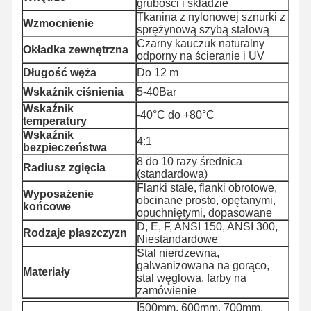
grubości i składzie
Tkanina z nylonowej sznurki z
Wzmocnienie
sprężynową szybą stalową
Czarny kauczuk naturalny
Okładka zewnętrzna
Kontrola
Skontaktuj
Aktualności
Sprawy
odporny na ścieranie i UV
Jakości
Się Z Nami
Długość węża
Do 12 m
Wskaźnik ciśnienia
5-40Bar
Wskaźnik
-40°C do +80°C
temperatury
Wskaźnik
4:1
Blog
Poproś O
bezpieczeństwa
Wycenę
8 do 10 razy średnica
Radiusz zgięcia
(standardowa)
Flanki stałe, flanki obrotowe,
Kompozytowa rura węża
Wyposażenie
obcinane prosto, opętanymi,
końcowe
opuchniętymi, dopasowane
Węzeł odkurzacz
D, E, F, ANSI 150, ANSI 300,
Rodzaje płaszczyzn
Niestandardowe
Obrotowy wąż wiertniczy
Stal nierdzewna,
galwanizowana na gorąco,
Materiały
stal węglowa, farby na
Rury węglowe chemiczne
zamówienie
500mm, 600mm, 700mm,
Rury węża żywnościowego