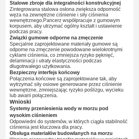
Stalowe zbroje dla integralności konstrukcyjnej
Węże metalowe
Zintegrowana stalowa osłona zwiększa odporność
węża na zewnętrzne ciśnienie i siły ciśnienia
Pływające węże
wewnętrznego.Pancerz współpracuje z gumowym
korpusem, aby utrzymać ogólny kształt i ustawienie
Węże pancerne
podczas pracy.
Związki gumowe odporne na zmęczenie
Specjalnie zaprojektowane materiały gumowe są
odporne na zmęczenie powodowane wielokrotnymi
cyklami ciśnienia, co zmniejsza ryzyko pęknięć,
delaminacji i utraty elastyczności podczas
długotrwałego użytkowania.
Bezpieczny interfejs końcowy
Połączenia końcowe są zaprojektowane tak, aby
wytrzymać siły osiowe generowane przez ciśnienie
wewnętrzne, zmniejszając ryzyko poślizgu, wycieku
lub awarii połączenia.
Wnioski
Systemy przeniesienia wody w morzu pod
wysokim ciśnieniem
Odpowiedni do systemów, w których ciągła stabilność
ciśnienia jest kluczowa dla pracy.
Obsługa materiałów budowlanych na morzu