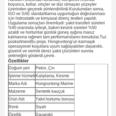
boyunca, kollar, vinçler ve düz olmayan yüzeyler
üzerinden geçerek yönlendirilirdi.Kurulumdan sonra,
ISO ve SAE standartlarına uygunluğun doğrulanması
Kalite
Bize Ulaşın
Haberler
Davalar
için hidrostatik ve kimyasal direnç testleri yapıldı.
Kontrolü
Uygulama sonuçları önemliydi: yakıt transferi süreleri
%40 oranında iyileşti, bakım kesinti süreleri %50
azaldı ve hortumlar günlük güneş ışığına maruz
kalmasına rağmen tam performanslarını korudular.Tuz
püskürtmesiBu proje, Hongruntong'un karmaşık
operasyonel koşullara uyum sağlayabilen dayanıklı,
Blog
Teklif Alın
güvenli ve verimli deniz yakıt çözümleri sunma
yeteneğini gösterdi.
çevre.
Özellikler
Kompozit Hortum Borusu
Doğum yeri
Pekin, Çin
Çöplük hortumu
İşleme hizmeti
Kalıplama, Kesme
Marka Adı
Hongruntong Marine
Döner Sondaj Hortumu
Malzeme
Sentetik kauçuk
Kimyasal hortum borusu
Ürün Adı
Yakıt hortumu borusu
Renk
Siyah
Gıda hortumu borusu
Özellik
Dayanıklı