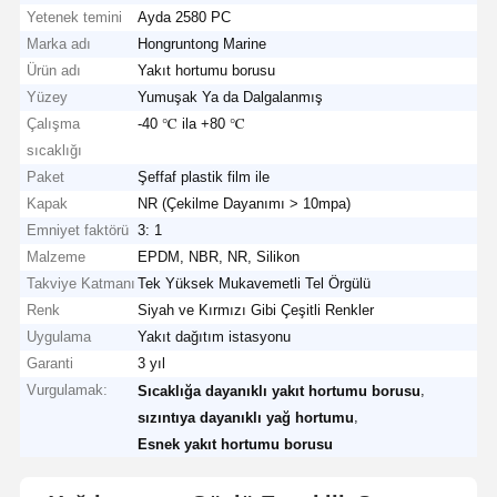
Yetenek temini
Ayda 2580 PC
Marka adı
Hongruntong Marine
Ürün adı
Yakıt hortumu borusu
Yüzey
Yumuşak Ya da Dalgalanmış
Çalışma
-40 ℃ ila +80 ℃
sıcaklığı
Paket
Şeffaf plastik film ile
Kapak
NR (Çekilme Dayanımı > 10mpa)
Emniyet faktörü
3: 1
Malzeme
EPDM, NBR, NR, Silikon
Takviye Katmanı
Tek Yüksek Mukavemetli Tel Örgülü
Renk
Siyah ve Kırmızı Gibi Çeşitli Renkler
Uygulama
Yakıt dağıtım istasyonu
Garanti
3 yıl
Vurgulamak:
,
Sıcaklığa dayanıklı yakıt hortumu borusu
,
sızıntıya dayanıklı yağ hortumu
Esnek yakıt hortumu borusu