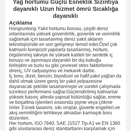
Yağ hortumu Güçlü Esneklik Sızıntıya
dayanıklı Uzun hizmet ömrü Sıcaklığa
dayanıklı
Açıklama
Hongruntong Yakıt hortumu borusu, çeşitli deniz
ortamlarında yüksek güvenilirlik, güvenlik ve verimlilik
sağlamak için tasarlanmış deniz yakıt aktarım
teknolojisinde en son gelişmeyi temsil eder.Özel çok
katmanlı kompozit yapılarla tasarlanmış, hortum,
örgülenmiş takviye ile yüksek kaliteli bir sentetik iç
boruyu ve aşınmaya dayanıklı bir dış kabuğu
birleştirir.ve tuzlu su gibi çevresel stres faktörlerine
direnç, UV radyasyonu ve mekanik darbe.
İç boru, dizel, benzin, biyodizel ve hafif yakıt yağları da
dahil olmak üzere geniş bir yakıt yelpazesine
dayanacak şekilde tasarlanmıştır ve sürekli çalışmada
sızıntısız performans sağlar.Güçlendirilmiş katmanlar
yüksek basınç altında yapısal bütünlüğü sağlar, emme
ve boşaltma işlemleri sırasında şişme veya çökme
önler. Esnek tasarımı, sıkı virajlar, güverte engelleri,ve
akış verimliliğini tehlikeye atmadan karmaşık boru
düzenleri.
Her hortum, ISO 7840, SAE J1527 Tip A1 ve EN 1360
gibi uluslararası deniz standartlarını karşılamak için