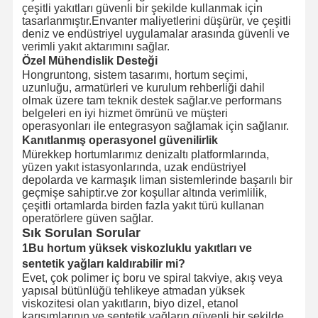
çeşitli yakıtları güvenli bir şekilde kullanmak için
tasarlanmıştır.Envanter maliyetlerini düşürür, ve çeşitli
deniz ve endüstriyel uygulamalar arasında güvenli ve
verimli yakıt aktarımını sağlar.
Özel Mühendislik Desteği
Hongruntong, sistem tasarımı, hortum seçimi,
uzunluğu, armatürleri ve kurulum rehberliği dahil
olmak üzere tam teknik destek sağlar.ve performans
belgeleri en iyi hizmet ömrünü ve müşteri
operasyonları ile entegrasyon sağlamak için sağlanır.
Kanıtlanmış operasyonel güvenilirlik
Mürekkep hortumlarımız denizaltı platformlarında,
yüzen yakıt istasyonlarında, uzak endüstriyel
depolarda ve karmaşık liman sistemlerinde başarılı bir
geçmişe sahiptir.ve zor koşullar altında verimlilik,
çeşitli ortamlarda birden fazla yakıt türü kullanan
operatörlere güven sağlar.
Sık Sorulan Sorular
1Bu hortum yüksek viskozluklu yakıtları ve
sentetik yağları kaldırabilir mi?
Evet, çok polimer iç boru ve spiral takviye, akış veya
yapısal bütünlüğü tehlikeye atmadan yüksek
viskozitesi olan yakıtların, biyo dizel, etanol
karışımlarının ve sentetik yağların güvenli bir şekilde