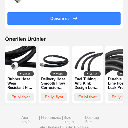
Devam et
Önerilen Ürünler
Rubber Hose
Delivery Hose
Fuel Tubing
Durable Fu
Wear
Smooth Flow
Anti Kink
Line Hose
Resistant High
Corrosion
Design Long
Leak Proof
Temperature
Resistant
Lifespan Easy
Heat Resist
Reliable Long
Heavy Duty
Install Stable
Flexible
En iyi fiyat
En iyi fiyat
En iyi fiyat
En iyi fiy
Lasting
Leak Proof
Flow
Design
Ana
Hakkımızda
Bize
Desktop
sayfa
ulaşın
Site
Site Haritası
Gizlilik Politikası