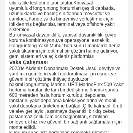
sıkı kalite testlerine tabi tutulur.Kimyasal
uyumlulukHongruntong hortumları çeşitli çaplarda,
uzunluklarda ve basınç sınıflarında mevcuttur ve
camlock, flange,ya da bir gemiye yerleştirmek için
ipliklenmiş bağlantılar, terminal veya offshore yakıt
sistemleri.
Bu kimyasal dayanıklılık, yapısal dayanıklılık, çevre
koruma kombinasyonu,ve operasyonel esneklik,
Hongruntong Yakıt Mühür borusunu limanlarda deniz
yakıtı aktarımı için optimal bir çözüm haline getiriyor,
gemi sistemleri ve açık deniz platformları.
Vaka Çalışması
2023'te Akdeniz Donanması Destek Üssü, devriye ve
yardımcı gemilerin yakıt doldurulması için esnek ve
güvenilir bir çözüme ihtiyaç duydu.zor
bakımHongruntong Marine, HRT-MarineFlex 500 Yakıt
hortumu boruları ile tam bir değiştirme önerisi sundu.
600 metreden fazla hortum kuruldu, depolama
tanklarını yakıt depolama koleksiyonlarına ve mobil
yakıt depolama ünitelerine bağladı.Çifte katmanlı örgü,
ve alev gerileyici, aşınmaya dayanıklı bir dış ceket.
Evde
Ürün
Hakkımızda
Fabrika Turu
paslanmaz çelik camlock bağlantıları, sızıntıları
önleyerek hızlı ve güvenli bir bağlantı sağlamaları için
monte edildi.
Kurulum sırasında hortumlar, kompleks rıhtımlar