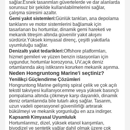
sağlar.Esnek tasarımları güvertelerde ve dar alanlarda
sorunsuz bir şekilde kullanılabilmelerini sağlar,
çalışma süresini azaltır.
Gemi yakıt sistemleri:
Günlük tankları, ana depolama
tanklarını ve motor sistemlerini bağlamak için
tasarlanan bu hortumlar, dinamik gemi hareketi ve
mekanik titreşim altında güvenilir yakıt akışını
sürdürür.Yüksek kimyasal direnç, çeşitli yakıtlarla
uyumluluğu sağlar.
Denizaltı yakıt tedarikleri:
Offshore platformları,
hizmet gemileri ve yüzen benzin istasyonları için
uygundur, hortumlar korozyona, UV,açık deniz
ortamlarında akış istikrarını korurken mekanik aşınma.
Neden Hongruntong Marine'i seçtiniz?
Yenilikçi Güçlendirme Çözümleri
Hongruntong Marine gelişmiş spiral çelik ve çok açılı
tekstil takviyesi kullanıyor.emme veya yüksek basınçlı
pompalama altında çökmeye karşı dayanıklı, dinamik
deniz ortamlarında bile tutarlı akış sağlar. Tasarım,
uzun vadeli operasyonel güvenilirliği artırarak
bükülmeyi ve mekanik yorgunluğu en aza indirger.
Kapsamlı Kimyasal Uyumluluk
Hortumlarımız, dizel, yüksek etanol karışımları,
biyodizel ve sentetik yağlar dahil olmak üzere çok