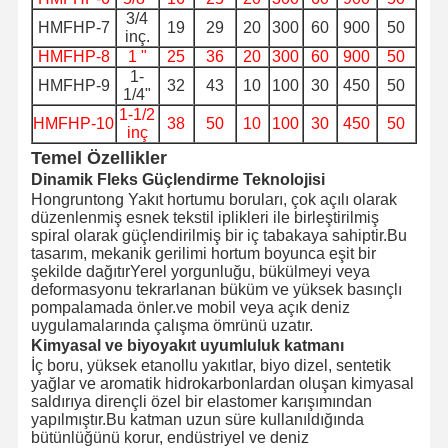
3/4
Hortumlar yüzer
HMFHP-7
19
29
20
300
60
900
50
inç.
HMFHP-8
1 "
25
36
20
300
60
900
50
Zırhlı hortum
1-
HMFHP-9
32
43
10
100
30
450
50
1/4"
1-1/2
HMFHP-10
38
50
10
100
30
450
50
inç
Temel Özellikler
Dinamik Fleks Güçlendirme Teknolojisi
Hongruntong Yakıt hortumu boruları, çok açılı olarak
düzenlenmiş esnek tekstil iplikleri ile birleştirilmiş
spiral olarak güçlendirilmiş bir iç tabakaya sahiptir.Bu
tasarım, mekanik gerilimi hortum boyunca eşit bir
şekilde dağıtırYerel yorgunluğu, bükülmeyi veya
deformasyonu tekrarlanan büküm ve yüksek basınçlı
pompalamada önler.ve mobil veya açık deniz
uygulamalarında çalışma ömrünü uzatır.
Kimyasal ve biyoyakıt uyumluluk katmanı
İç boru, yüksek etanollu yakıtlar, biyo dizel, sentetik
yağlar ve aromatik hidrokarbonlardan oluşan kimyasal
saldırıya dirençli özel bir elastomer karışımından
yapılmıştır.Bu katman uzun süre kullanıldığında
bütünlüğünü korur, endüstriyel ve deniz