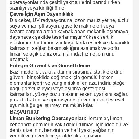
operasyonlarında çeşitli yakıt türlerini barındırırken
sızıntıyı veya kirliliği önler.
Çevre İçin Aşırı Dayanıklılık
Dış ceket, UV radyasyonuna, ozon maruziyetine, tuzlu
suya ve manipülasyon, güverte makineleri veya
kazara çarpmalardan kaynaklanan mekanik aşınmaya
dayanacak şekilde tasarlanmıştır.Yüksek sertlik
elastomeri hortumun zor koşullarda esnek ve dayanıklı
kalmasını sağlar, bakım sıklığını azaltmak ve zorlu
liman ve açık deniz ortamlarında hizmet ömrünü
uzatmak.
Entegre Güvenlik ve Görsel İzleme
Bazı modeller, yakıt aktarımı sırasında statik elektriği
güvenli bir şekilde dağıtmak için gömülü iletken
elemanlar içerir ve yangın riskini en aza indirir.İsteğe
bağlı görsel izleyici veya aşınma göstergesi
katmanları, yüzey bozulmasının erken uyarısını sağlar,
proaktif bakımı ve operasyonel güvenliği ve çevresel
uyumluluğu geliştirmeyi mümkün kılar.
Başvurular
Liman Bunkering Operasyonları:
Hortumlar, liman
kenarında gemilerin yakıt doldurulması için idealdir ve
deniz dizelinin, benzinin ve hafif yakıt yağlarının
verimli ve güvenli bir şekilde aktarılmasını