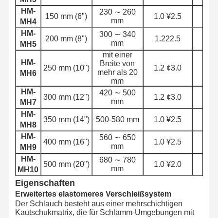
Metallschlauch
HM-
230 ∼ 260
150 mm (6")
1.0 ¥2.5
3.
mm
MH4
Schlauchschwimmer
HM-
300 ∼ 340
200 mm (8")
1.222.5
4
mm
MH5
Gepanzerter Schlauch
mit einer
HM-
Breite von
250 mm (10")
1.2 ¢3.0
4.
mehr als 20
MH6
mm
HM-
420 ∼ 500
300 mm (12")
1.2 ¢3.0
4.
mm
MH7
HM-
350 mm (14")
500-580 mm
1.0 ¥2.5
3.
MH8
HM-
560 ∼ 650
400 mm (16")
1.0 ¥2.5
3.
mm
MH9
HM-
680 ∼ 780
500 mm (20")
1.0 ¥2.0
3.
mm
MH10
Eigenschaften
Erweitertes elastomeres Verschleißsystem
Der Schlauch besteht aus einer mehrschichtigen
Kautschukmatrix, die für Schlamm-Umgebungen mit