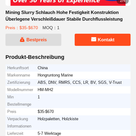
3/4
Mining Slurry Schlauch Hohe Festigkeit Konstruktion
Überlegene Verschleißdauer Stabile Durchflussleistung
Preis：$35-$670
MOQ：1
Bestpreis
Kontakt
Produkt-Beschreibung
Herkunftsort
China
Markenname
Hongruntong Marine
Zertifizierung
ABS, DNV, RMRS, CCS, LR, BV, SGS, V-Trust
Modellnummer
HM-MH2
Min
1
Bestellmenge
Preis
$35-$670
Verpackung
Holzpaletten, Holzkiste
Informationen
Lieferzeit
5-7 Werktage