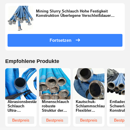
Mining Slurry Schlauch Hohe Festigkeit
Konstruktion Überlegene Verschleißdauer
Stabile Durchflussleistung
Fortsetzen
Empfohlene Produkte
Abrasionsbeständiger
Minenschlauch
Kautschuk-
Entladesch
Schlauch
robuste
Schlammschlauch
Schwerlastv
Ultra-
Struktur der
Flexibler
Konstrukti
dauerhafte
Bergbaustufe
Kautschukbau
Hohe
Auskleidung
starke
Verbesserte
Durchfluss
Bestpreis
Bestpreis
Bestpreis
Bestprei
Extreme
Schlagfestigkeit
Partikelbeständigkeit
Zuverlässi
Extreme
effiziente
Langer
Druckbeha