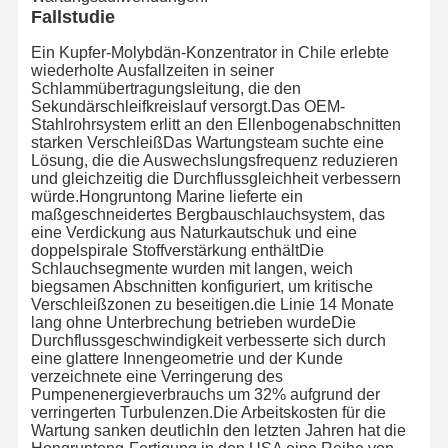
Fallstudie
Ein Kupfer-Molybdän-Konzentrator in Chile erlebte
wiederholte Ausfallzeiten in seiner
Schlammübertragungsleitung, die den
Sekundärschleifkreislauf versorgt.Das OEM-
Stahlrohrsystem erlitt an den Ellenbogenabschnitten
starken VerschleißDas Wartungsteam suchte eine
Lösung, die die Auswechslungsfrequenz reduzieren
und gleichzeitig die Durchflussgleichheit verbessern
würde.Hongruntong Marine lieferte ein
maßgeschneidertes Bergbauschlauchsystem, das
eine Verdickung aus Naturkautschuk und eine
doppelspirale Stoffverstärkung enthältDie
Schlauchsegmente wurden mit langen, weich
biegsamen Abschnitten konfiguriert, um kritische
Verschleißzonen zu beseitigen.die Linie 14 Monate
lang ohne Unterbrechung betrieben wurdeDie
Durchflussgeschwindigkeit verbesserte sich durch
eine glattere Innengeometrie und der Kunde
verzeichnete eine Verringerung des
Heim
Produkte
Über Uns
Werksbesicht
Pumpenenergieverbrauchs um 32% aufgrund der
Igung
verringerten Turbulenzen.Die Arbeitskosten für die
Wartung sanken deutlichIn den letzten Jahren hat die