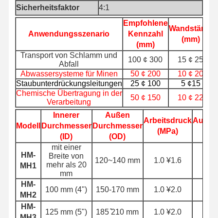
Sicherheitsfaktor
4:1
Abflussschlauchrohr
Empfohlene
Wandstärke
A
Anwendungsszenario
Kennzahl
(mm)
Verschleißbeständiger Schlauch
(mm)
Transport von Schlamm und
100 ¢ 300
15 ¢ 25
Schleimsaugschlauch
Abfall
Abwassersysteme für Minen
50 ¢ 200
10 ¢ 20
Wasserschlauch
Staubunterdrückungsleitungen
25 ¢ 100
5 ¢15
Chemische Übertragung in der
50 ¢ 150
10 ¢ 22
Brennstoffschlauch
Verarbeitung
Innerer
Außen
Arbeitsdruck
Ausbr
Hydraulische Ölhose
Modell
Durchmesser
Durchmesser
(MPa)
(
(ID)
(OD)
Keramische Schlauchrohre
mit einer
HM-
Breite von
120~140 mm
1.0 ¥1.6
3.
Dampfschlauch
mehr als 20
MH1
mm
Bergbauschlauch
HM-
100 mm (4")
150-170 mm
1.0 ¥2.0
3.
MH2
Phosphorsäure-Schlauch
HM-
125 mm (5")
185 ̊210 mm
1.0 ¥2.0
3.
MH3