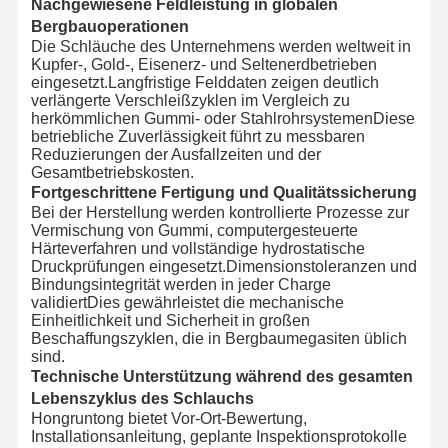
Nachgewiesene Feldleistung in globalen
Bergbauoperationen
Die Schläuche des Unternehmens werden weltweit in
Kupfer-, Gold-, Eisenerz- und Seltenerdbetrieben
eingesetzt.Langfristige Felddaten zeigen deutlich
verlängerte Verschleißzyklen im Vergleich zu
herkömmlichen Gummi- oder StahlrohrsystemenDiese
betriebliche Zuverlässigkeit führt zu messbaren
Reduzierungen der Ausfallzeiten und der
Gesamtbetriebskosten.
Fortgeschrittene Fertigung und Qualitätssicherung
Bei der Herstellung werden kontrollierte Prozesse zur
Vermischung von Gummi, computergesteuerte
Härteverfahren und vollständige hydrostatische
Druckprüfungen eingesetzt.Dimensionstoleranzen und
Bindungsintegrität werden in jeder Charge
validiertDies gewährleistet die mechanische
Einheitlichkeit und Sicherheit in großen
Beschaffungszyklen, die in Bergbaumegasiten üblich
sind.
Technische Unterstützung während des gesamten
Lebenszyklus des Schlauchs
Hongruntong bietet Vor-Ort-Bewertung,
Installationsanleitung, geplante Inspektionsprotokolle