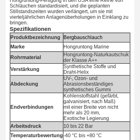
Hongruntong-Fertigung in den USA eine Reihe von
Schläuchen standardisiert, und die geplanten
Stillstandszeiten wurden verlängert, um sie mit
vierteljährlichen Anlagenüberholungen in Einklang zu
bringen.
Qualitätskont
Kontaktieren
Neuigkeiten
Fälle
Rolle
Sie Uns
Spezifikationen
Produktbezeichnung
Bergbauschlauch
Marke
Hongruntong Marine
Hongruntong-Naturkautschuk
Rohrmaterial
der Klasse A++
Blog
Bitte Um Ein
Synthetische Stoffe und
Verstärkung
Angebot
Draht-Helix
UV-, Ozon- und
Abdeckung
Abrasionsbeständiges
Komposit-Schlauchrohr
synthetisches Gummi
Kohlenstoffstahl (gefärbt,
Schlauchschlauch
galvanisiert, nach Maß)
Endverbindungen
mit einer Breite von nicht
mehr als 20 mm,
Rotierender bohrender Schlauch
Exotische Legierung
Arbeitsdruck
10 bis 22 Bar
Chemische Schlauchrohre
Temperaturbewertung
-40 °C bis +80 °C
Schlauch für Lebensmittel