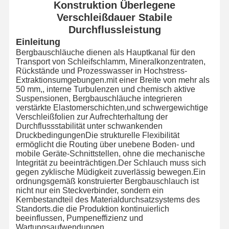
Konstruktion Überlegene
Verschleißdauer Stabile
Durchflussleistung
Einleitung
Bergbauschläuche dienen als Hauptkanal für den
Transport von Schleifschlamm, Mineralkonzentraten,
Rückstände und Prozesswasser in Hochstress-
Extraktionsumgebungen.mit einer Breite von mehr als
50 mm,, interne Turbulenzen und chemisch aktive
Suspensionen, Bergbauschläuche integrieren
verstärkte Elastomerschichten,und schwergewichtige
Verschleißfolien zur Aufrechterhaltung der
Durchflussstabilität unter schwankenden
DruckbedingungenDie strukturelle Flexibilität
ermöglicht die Routing über unebene Boden- und
mobile Geräte-Schnittstellen, ohne die mechanische
Integrität zu beeinträchtigen.Der Schlauch muss sich
gegen zyklische Müdigkeit zuverlässig bewegen.Ein
ordnungsgemäß konstruierter Bergbauschlauch ist
nicht nur ein Steckverbinder, sondern ein
Kernbestandteil des Materialdurchsatzsystems des
Standorts.die die Produktion kontinuierlich
beeinflussen, Pumpeneffizienz und
Wartungsaufwendungen.