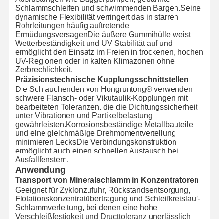
Schlammschleifen und schwimmenden Bargen.Seine
dynamische Flexibilität verringert das in starren
Rohrleitungen häufig auftretende
ErmüdungsversagenDie äußere Gummihülle weist
Wetterbeständigkeit und UV-Stabilität auf und
ermöglicht den Einsatz im Freien in trockenen, hochen
UV-Regionen oder in kalten Klimazonen ohne
Zerbrechlichkeit.
Präzisionstechnische Kupplungsschnittstellen
Die Schlauchenden von Hongruntong® verwenden
schwere Flansch- oder Vikutaulik-Kopplungen mit
bearbeiteten Toleranzen, die die Dichtungssicherheit
unter Vibrationen und Partikelbelastung
gewährleisten.Korrosionsbeständige Metallbauteile
und eine gleichmäßige Drehmomentverteilung
minimieren LecksDie Verbindungskonstruktion
ermöglicht auch einen schnellen Austausch bei
Ausfallfenstern.
Anwendung
Transport von Mineralschlamm in Konzentratoren
Geeignet für Zyklonzufuhr, Rückstandsentsorgung,
Flotationskonzentratübertragung und Schleifkreislauf-
Schlammverleitung, bei denen eine hohe
Verschleißfestigkeit und Dructtoleranz unerlässlich