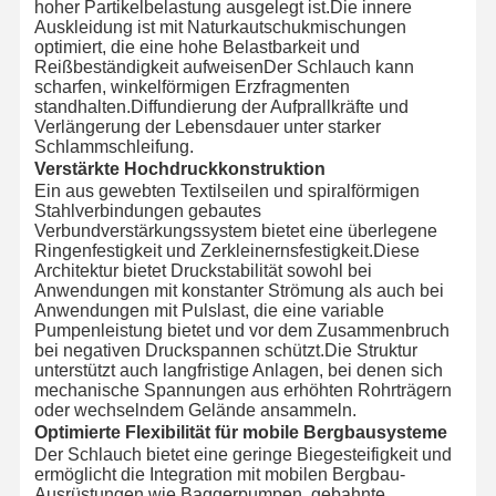
hoher Partikelbelastung ausgelegt ist.Die innere
Auskleidung ist mit Naturkautschukmischungen
optimiert, die eine hohe Belastbarkeit und
Reißbeständigkeit aufweisenDer Schlauch kann
scharfen, winkelförmigen Erzfragmenten
standhalten.Diffundierung der Aufprallkräfte und
Verlängerung der Lebensdauer unter starker
Schlammschleifung.
Verstärkte Hochdruckkonstruktion
Ein aus gewebten Textilseilen und spiralförmigen
Stahlverbindungen gebautes
Verbundverstärkungssystem bietet eine überlegene
Ringenfestigkeit und Zerkleinernsfestigkeit.Diese
Architektur bietet Druckstabilität sowohl bei
Anwendungen mit konstanter Strömung als auch bei
Anwendungen mit Pulslast, die eine variable
Pumpenleistung bietet und vor dem Zusammenbruch
bei negativen Druckspannen schützt.Die Struktur
unterstützt auch langfristige Anlagen, bei denen sich
mechanische Spannungen aus erhöhten Rohrträgern
oder wechselndem Gelände ansammeln.
Optimierte Flexibilität für mobile Bergbausysteme
Der Schlauch bietet eine geringe Biegesteifigkeit und
ermöglicht die Integration mit mobilen Bergbau-
Ausrüstungen wie Baggerpumpen, gebahnte