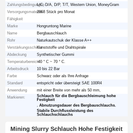
Zahlungsbedingungen
L/C, D/A, D/P, T/T, Western Union, MoneyGram
Versorgungsmaterial-
2868 Stück pro Monat
Fähigkeit
Marke
Hongruntong Marine
Name
Bergbauschlauch
Rohr
Naturkautschuk der Klasse A++
Verstärkungsschicht
Kunststoffe und Drahtspirale
Abdeckung
Synthetischer Gummi
Temperaturbereich
-40 ° C ~ 70 ° C.
Arbeitsdruck
10 bis 22 Bar
Farbe
Schwarz oder als Ihre Anfrage
Standard
entspricht oder übersteigt SAE 100R4
Anwendung
mit einer Breite von mehr als 50 mm,
Schlauch für die Bergbauschleimung hohe
Markieren:
Festigkeit
,
,
Abnutzungsdauer des Bergbauschlauchs
Stabile Durchflussleistung des
Schlauchschlauchs
Mining Slurry Schlauch Hohe Festigkeit