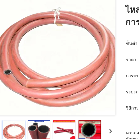
ไหล
กา
ขั้นต่ำ:
ราคา:
การบร
ระยะเว
วิธีการ
ความส