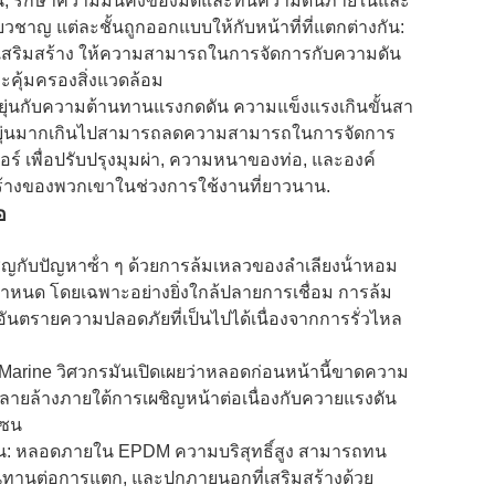
ิน, รักษาความมั่นคงของมิติและทนความดันภายในและ
วชาญ แต่ละชั้นถูกออกแบบให้กับหน้าที่ที่แตกต่างกัน:
ริมสร้าง ให้ความสามารถในการจัดการกับความดัน
ุ้มครองสิ่งแวดล้อม
่นกับความต้านทานแรงกดดัน ความแข็งแรงเกินขั้นสา
ยืดหยุ่นมากเกินไปสามารถลดความสามารถในการจัดการ
์ เพื่อปรับปรุงมุมผ่า, ความหนาของท่อ, และองค์
างของพวกเขาในช่วงการใช้งานที่ยาวนาน.
อ
ิญกับปัญหาซ้ํา ๆ ด้วยการล้มเหลวของลําเลียงน้ําหอม
หนด โดยเฉพาะอย่างยิ่งใกล้ปลายการเชื่อม การล้ม
ะอันตรายความปลอดภัยที่เป็นไปได้เนื่องจากการรั่วไหล
Marine วิศวกรมันเปิดเผยว่าหลอดก่อนหน้านี้ขาดความ
าลายล้างภายใต้การเผชิญหน้าต่อเนื่องกับควายแรงดัน
โซน
้น: หลอดภายใน EPDM ความบริสุทธิ์สูง สามารถทน
ทนทานต่อการแตก, และปกภายนอกที่เสริมสร้างด้วย