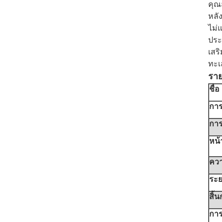
คุณ
หลั
ไม่
ประ
เสร
ทะเ
ราย
ชื่อ
การ
การ
หน้
ควา
ระย
สิ้
การ