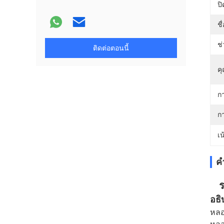
ปิ
ชื
ช่
ติดต่อตอนนี้
คุ
ก
ก
เน
ค
ร
อธิ
หลอ