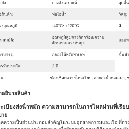
ดบัง:
ยางสังเคราะห์
จุดสิ้
่อสินค้า:
ท่อไอน้ำ
วัสดุ:
วงอุณหภูมิ:
-40°C~+220°C
สี:
อุณหภูมิสูง/การกัดกร่อน/ความ
ณสมบัติ:
แอปพล
ต้านทานแรงดันสูง
ารบรรจุ:
กล่องไม้หรือพาเลท
ขั้นต่ำ
ารรับประกัน:
2 ปี
้น:
ช่องเชือกควายไหลเรียบ
, 
สายส่งน้ําหอมเบา
, 
ช
ําอธิบายสินค้า
ะเบียงส่งน้ําหมัก ความสามารถในการไหลผ่านที่เรีย
บาย
ดควายเป็นส่วนประกอบสําคัญในระบบอุตสาหกรรมและเรือ ที่การถ่ายท