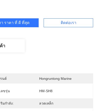
า ราคา ที่ ดี ที่สุด
ติดต่อเรา
ค้า
บรนด์
Hongruntong Marine
ลขรุ่น
HM-SH8
ริมกำลัง:
ลวดเหล็ก