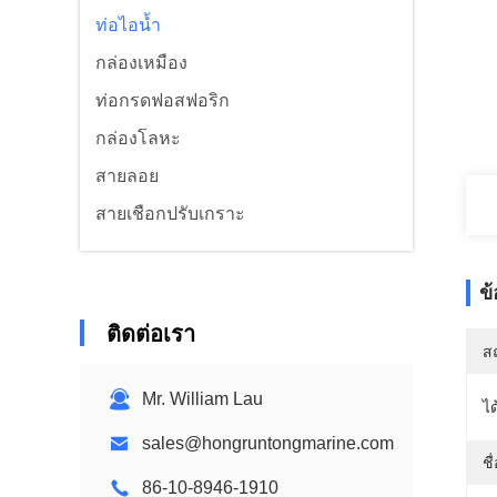
ท่อไอน้ำ
กล่องเหมือง
ท่อกรดฟอสฟอริก
กล่องโลหะ
สายลอย
สายเชือกปรับเกราะ
ข
ติดต่อเรา
สถ
Mr. William Lau
ได
sales@hongruntongmarine.com
ชื
86-10-8946-1910