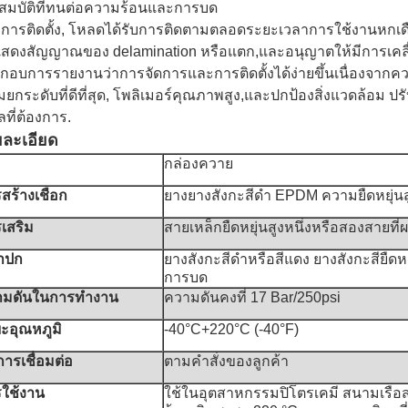
สมบัติที่ทนต่อความร้อนและการบด
งการติดตั้ง, โหลดได้รับการติดตามตลอดระยะเวลาการใช้งานหกเ
แสดงสัญญาณของ delamination หรือแตก,และอนุญาตให้มีการเคลื่อนไห
กอบการรายงานว่าการจัดการและการติดตั้งได้ง่ายขึ้นเนื่องจากความมั
ิมยกระดับที่ดีที่สุด, โพลิเมอร์คุณภาพสูง,และปกป้องสิ่งแวดล้อ
ลที่ต้องการ.
ละเอียด
กล่องควาย
สร้างเชือก
ยางยางสังกะสีดํา EPDM ความยืดหยุ่นส
เสริม
สายเหล็กยืดหยุ่นสูงหนึ่งหรือสองสายที่
าปก
ยางสังกะสีดําหรือสีแดง ยางสังกะสียืด
การบด
มดันในการทํางาน
ความดันคงที่ 17 Bar/250psi
ะอุณหภูมิ
-40°C+220°C (-40°F)
นการเชื่อมต่อ
ตามคําสั่งของลูกค้า
ใช้งาน
ใช้ในอุตสาหกรรมปิโตรเคมี สนามเรือ