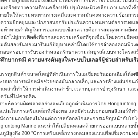
ดควายถูกออกแบบโดยเฉพาะเพื่อจัดการกับควายที่อิ่มและร้อนเก
มเครียดทางความร้อนเครื่องปรับปรุงโลหะผิวเคลือบภายนอกที่เชี่ย
ภายในให้ความทนทานทางเคมีและความมั่นคงทางความร้อนการเส
ความยืดหยุ่นและปกภายนอกรับประกันความทนทานต่อการบดและค
มท้าทายสําคัญในการออกแบบเชือกควายคือการสมดุลความยืดหยุ
ถนําไปสู่การติดตั้งที่ยากและความเครียดที่จุดเชื่อมโดยความ
มดันฮองรันทองมารีนแก้ปัญหาเหล่านี้โดยใช้การจําลองคอมพิวเตอร
กอบครอบการรับรองว่าหลอดรักษาความสมบูรณ์แบบทางโครงสร้
ศึกษากรณี ควายแรงดันสูงในระบบไบเลอร์ผู้ช่วยสําหรับเรื
อบรรทุกสินค้าขนาดใหญ่ที่ดําเนินการในเอเชียตะวันออกเฉียงใต้เผช
ะบบอาหารหม้อหม้อช่วยของมันกลากเล็ก, และการล้างแผ่นก่อนกํา
วเหล่านี้ทําให้การดําเนินงานล่าช้า, เวลาหยุดการบํารุงรักษา, แล
ควันที่ไม่คาดคิด
.
คราะห์ความผิดพลาดอย่างละเอียดถูกดําเนินการโดย Hongruntong 
แน่นในการเสริมเหล็กที่เพียงพอ และมีส่วนประกอบพอลิเมอร์ที่ทํ
ผนังภายนอกยังคงไม่ทนต่อการสกัดกลไกและการเผชิญหน้ากับโอ
gruntong Marine แนะนําให้เปลี่ยนหลอดด้วยการออกแบบหลายชั
หภูมิสูงถึง 200 °Cการเสริมเหล็กทรงกลมสองแบบเพื่อเพิ่มความ