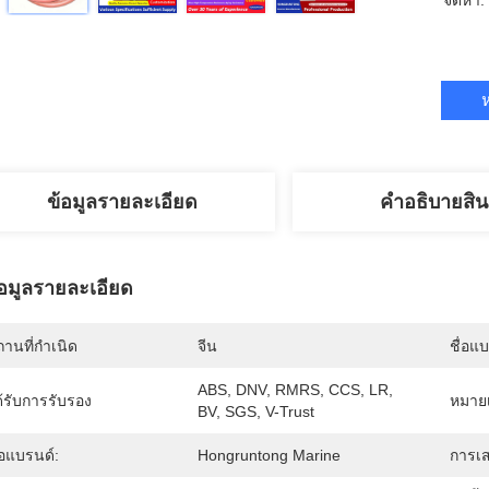
จัดหา:
ห
ข้อมูลรายละเอียด
คําอธิบายสิน
้อมูลรายละเอียด
านที่กำเนิด
จีน
ชื่อแ
ABS, DNV, RMRS, CCS, LR, 
้รับการรับรอง
หมายเ
BV, SGS, V-Trust
่อแบรนด์:
Hongruntong Marine
การเส