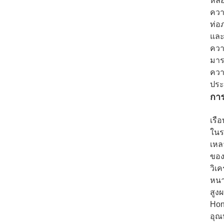
หลอ
ควา
ท่อ
และ
ควา
มาร
ควา
ประ
การ
เรื
ในร
เหล
ของ
วิเ
หนา
สูง
Hon
อุณ