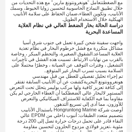
مع الضغطتتعامل "هونغرونتونغ مارين" مع هذه التحديات من
خلال تطبيق النماذج الحاسوبية لتحسين زوايا الخيوط، وسمك
الأنابيب، وتكوين الغطاء،ضمان الحفاظ على سلامة الأنابيب
الهيكلية خلال الاستخدام الطويل.
دراسة الحالة بخار الضغط العالي في نظام الغلاية
المساعدة البحرية
واجهت سفينة شحن كبيرة تعمل في جنوب شرق آسيا
مشاكل متكررة مع فشل خرطوم البخار في نظام تغذية
الغلاية المساعد.الشقوق الصغيرة، والتحطم المبكر ، وخاصة
بالقرب من نهايات الارتباط. تسببت هذه الفشل في تأخيرات
التشغيل ، وفترات التوقف عن الصيانة ، وخطرًا محتملًا على
السلامة بسبب تسرب البخار غير المتوقع.
.
تم إجراء تحليل تفصيلي للعطل من قبل مهندسي
هونغروونتونغ البحريةكشفت عن أن الأنابيب السابقة تفتقر
إلى كثافة تعزيز كافية ولها مركب بوليمر يتحلل تحت التعرض
المستمر لالبخار عالي الضغطكما أن الغطاء الخارجي لم يكن
مقاوماً بما فيه الكفاية للاستنزاف الميكانيكي والتعرض
للأوزون، مما أدى إلى تسريع التدهور.
أوصت شركة Hongruntong Marine باستبدال الأنابيب
المنزل
المنتجات
حولنا
جولة في
بتصميم متعدد الطبقات: أنبوب داخلي من EPDM عالي
المصنع
النقاء قادر على تحمل درجات حرارة تصل إلى 200 درجة
مئوية ،تعزيز فولاذي مزدوج الحلزون لتحسين مقاومة