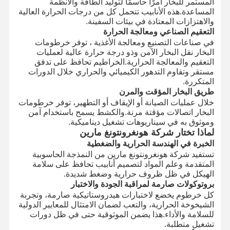
المستمر للبخار أمرًا حاسمًا لتوليد الطاقة والأنظمة
المساعدة.هذه الأنابيب تتحمل كل من درجات الحرارة العالية
والاهتزازات المعتادة في بيئات السفينة.
التعقيم الصناعي ومعالجة الحرارة
في صناعات التصنيع ومعالجة الأغذية ، توفر خرطومات
البخار نقل البخار الآمن وذو درجة حرارة عالية لعمليات
التعقيم والمعالجة الحرارية.الخراطيم تحافظ على تدفق
مستقر وتقاوم التدهور الكيميائي والحراري خلال الدورات
المتكررة.
طريق البخار المؤقت والمرن
خلال عمليات الصيانة أو الإيقاف أو التطهير، توفر خرطومات
البخار اتصالات مؤقتة مرنة.والكشط يسمح باستخدام آمن
وموثوق به في سيناريوهات تشغيل ديناميكية.
لماذا تختار شركة هونغرونتونغ مارين
الخبرة في الهندسة الحرارية والضغطية
تستفيد شركة هونغرونتونغ مارين من النمذجة الحاسوبية
المتقدمة وعلم المواد لتصميم أنابيب تحافظ على سلامة
الهيكل في ظل ظروف حرارية وضغط شديدة.
بروتوكولات صارمة لمراقبة الجودة والاختبار
كل خرطوم يخضع لاختبارات هيدروستاتيكية صارمة، وتجربة
الشيخوخة الحرارية، والتعب لضمان الامتثال للمعايير الدولية
للسلامة والأداء.هذا يضمن الموثوقية حتى في ظل دورات
تشغيل متطلبة.