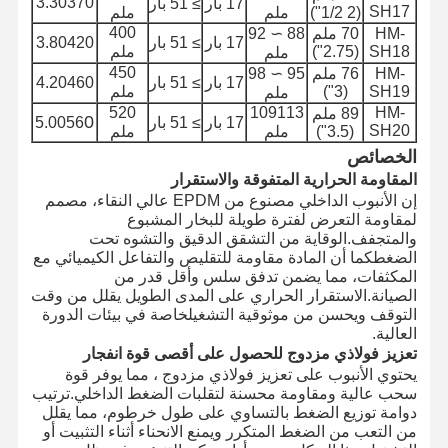
3.30370
17 بار
≥ 51 بار
SH17
(2 1/2")
ملم
ملم
400
HM-
70 ملم
88 ∼ 92
17 بار
≥ 51 بار
3.80420
SH18
(2.75")
ملم
ملم
450
HM-
76 ملم
95 ∼ 98
17 بار
≥ 51 بار
4.20460
SH19
(3")
ملم
ملم
520
109113
HM-
89 ملم
0
17 بار
≥ 51 بار
5.0056
SH20
(3.5")
ملم
ملم
الخصائص
المقاومة الحرارية المتفوقة والاستقرار
إن الأنبوب الداخلي مصنوع من EPDM عالي النقاء، مصمم
لمقاومة التعرض لفترة طويلة للبخار المشبوع
والمتجفف.الوقاية من التشقق الدقيق والتشوه تحت
الضغطكما أن المادة مقاومة للتقليص والتفاعل الكيميائي مع
المكثفات، مما يضمن تدفق سلس وأقل قدر من
الصيانة.الاستقرار الحراري على المدى الطويل يقلل من وقت
التوقف ويحسن من موثوقية التشغيلخاصة في بيئات الدورة
العالية.
تعزيز فولاذي مزدوج للحصول على أقصى قوة انفجار
يحتوي الأنبوب على تعزيز فولاذي مزدوج ، مما يوفر قوة
سحب عالية ومقاومة محسنة لتقلبات الضغط الداخلي.ترتيب
دوامة توزيع الضغط بالتساوي على طول خرطوم، مما يقلل
من التعب من الضغط المتكرر ويمنع الانحناء أثناء التثبيت أو