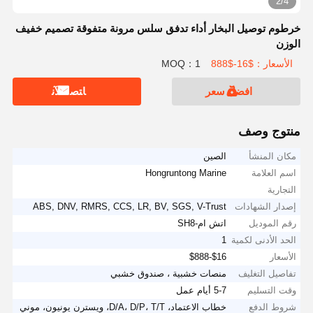
2/4
خرطوم توصيل البخار أداء تدفق سلس مرونة متفوقة تصميم خفيف
الوزن
الأسعار：$16-$888
MOQ：1
افضل سعر
ﺎﺘﺼﻟ ﺍﻶﻧ
منتوج وصف
مكان المنشأ
الصين
اسم العلامة
Hongruntong Marine
التجارية
إصدار الشهادات
ABS, DNV, RMRS, CCS, LR, BV, SGS, V-Trust
رقم الموديل
اتش ام-SH8
الحد الأدنى لكمية
1
الأسعار
$16-$888
تفاصيل التغليف
منصات خشبية ، صندوق خشبي
وقت التسليم
5-7 أيام عمل
شروط الدفع
خطاب الاعتماد، D/A، D/P، T/T، ويسترن يونيون، موني