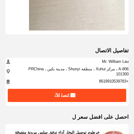
تفاصيل الاتصال
Mr. William Lau
A-806 ، مركز Xuhui ، منطقة Shunyi ، مدينة بكين ، PRChina
101300
+8618910539783
ﺎﺘﺼﻟ ﺍﻶﻧ
احصل على افضل سعر ل
خرطوم توصيل البخار أداء تدفق سلس مرونة متفوقة