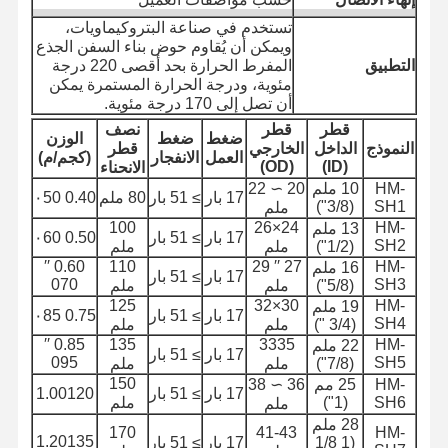
أنبوب خرطوم التفريغ
تستخدم في صناعة البتروكيماويات،
ويمكن أن يُقاوم حوض بناء السفن الجذع
التطبيق
المفرط الحرارة بحد أقصى 220 درجة
مضاد للاستعمال
مئوية، ودرجة الحرارة المستمرة يمكن
أن تصل إلى 170 درجة مئوية.
خرطوم شفط الطين
قطر
قطر
نصف
ضغط
ضغط
الوزن
النموذج
الداخل
الخارجي
قطر
أنبوب خرطوم المياه
العمل
الانفجار
(كجم/م)
(OD)
(ID)
الانحناء
HM-
10 ملم
20 ∼ 22
أنبوب خرطوم الوقود
17 بار
≥ 51 بار
80 ملم
0.40 ٠50
(3/8")
SH1
ملم
100
24×26
HM-
13 ملم
خرطوم الزيت الهيدروليكي
17 بار
≥ 51 بار
0.50 ٠60
SH2
(1/2")
ملم
ملم
0.60 ′′
110
27 ′′ 29
HM-
16 ملم
أنابيب الأنابيب السيراميكية
17 بار
≥ 51 بار
070
SH3
(5/8")
ملم
ملم
125
30×32
HM-
19 ملم
17 بار
≥ 51 بار
0.75 ٠85
خرطوم البخار
SH4
(3/4 ")
ملم
ملم
0.85 ′′
135
3335
HM-
22 ملم
17 بار
≥ 51 بار
خرطوم التعدين
095
SH5
(7/8")
ملم
ملم
150
HM-
25 مم
36 ∼ 38
17 بار
≥ 51 بار
1.00120
خرطوم حمض الفوسفوريك
SH6
(1")
ملم
ملم
28 ملم
170
41-43
HM-
1.20135
(1 1/8
17 بار
≥ 51 بار
خرطوم معدني