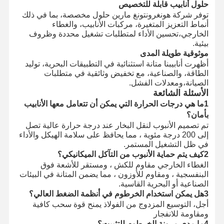
حلول أنابيب قابلة للتخصيص
توفر شركة هونغرونتونغ مارين حلول مخصصة، بما في ذلك
أنماط التعزيز المتغيرة، مركبات الأنابيب، والغطاء
الخارجي،تحسين الأداء لمتطلبات تشغيل محددة وظروف
بيئية.
موثوقية طويلة المدى
أظهرت أنابيبنا متانة استثنائية في التطبيقات البحرية، توليد
الطاقة، والصناعية، مع تخفيض وثائقية في متطلبات
الصيانة،ومعدلات الفشل.
الأسئلة الشائعة
1ما هي درجات الحرارة التي يمكن أن تتعامل معها الأنابيب
بأمان؟
تم تصميم الأنبوب لنقل البخار عند درجة حرارة عالية تصل
إلى 200 درجة مئوية ، مما يحافظ على سلامة الهيكل والأداء
في ظل التشغيل المستمر.
2كيف يتم حماية الأنبوب من التآكل الميكانيكي؟
الغطاء الخارجي مقاوم للكش ، ومستقر للأشعة فوق
البنفسجية ، ومقاوم للأوزون ، مما يضمن المتانة في البيئات
الصناعية أو البحرية القاسية.
3هل يمكن استخدام الخرطوم في أنظمة الضغط العالي؟
أجل، التوسيع المزدوج من الفولاذ يمنح قوة سحب كافية
ومقاومة للانفجار
4ما مدى مرونة الخرطوم للتثبيت؟