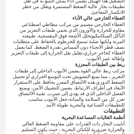
التشغيل.هذا الهيكل يضمن أداء يمكن التنبؤ به في ظل
تطبيقات بخار عالية الضغط المستمرة ويقلل من خطر
الانكسار المفاجئ.
الغطاء الخارجي عالي الأداء
الغطاء الخارجي مصمم من مركب مطاطي اصطناعي
مقاوم للحرارة والأوزون الذي يحمي طبقات التعزيز من
التآكل الميكانيكيوتحلل الأشعة فوق البنفسجية. طبيعته
المرنة ولكنها صلبة تسمح للخرطوم بالحفاظ على متطلبات
نصف قطر الانحناء دون المساس بقدرة الضغط. كما يعمل
الغطاء كحاجز حراري،تقليل نقل الحرارة إلى طبقات التعزيز
وإطالة عمر الأنبوب.
ربط بين الطبقات المعززة
مركب ربط عالي القوة يضمن الأنبوب الداخلي إلى طبقات
التعزيز ، مما يمنع التشويش تحت التوسع الحراري أو تحميل
الضغط الدوري.هذه الالتصاق المعزز يحافظ على الاستقرار
الأبعاد في أطراف الارتباط، يضمن التشبيك الآمن، ويمنع
الفصل الداخلي الذي قد يؤدي إلى تسرب. تقنية الالتصاق
تعزز كل من السلامة والمتانة،جعل الأنبوب مناسب
للتطبيقات الصناعية والبحرية طويلة الأمد.
التطبيقات
أنظمة الغلايات المساعدة البحرية
أنابيب البخار ذات القدرات على مقاومة الضغط العالي
والحرارة ضرورية للكبائن البحرية ، حيث يكون التسليم