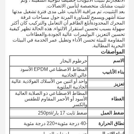
الانفجارتم تثبيت الأنبوبات خصيصًا لتوجيه السفينة ، وتم
تثبيت مشابك متخصصة لتأمين الاتصالات.
بعد التثبيت، تم مراقبة الأنابيب على مدى فترة تشغيل مدتها
ستة أشهر.ويسمح للمناورة المرنة حول مساحات غرفة
ضبط الجودة
اتصل بنا
أخبار
الحالات
المحرك المحدودةأبلغ الطاقم أن التعامل والتركيب كان أكثر
سهولة بسبب تحسين استقرار الالتواء. هذه الحالة تظهر كيفية
تحسين التعزيز، البوليمرات عالية الجودة،والغطاءات
المقاومة للبيئة تحسن الأداء وتطيل عمر الخدمة في البيئات
البحرية المطالبة.
المواصفات
مدونة
اطلب عرض
الاسم
خرطوم البخار
أسعار
المطاط الاصطناعي EPDM الأسود
بناء الأنابيب
عالي الجاذبية
أنبوب خرطوم مركب
واحد أو اثنين من الأسلاك الفولاذية عالية
تعزيز
الجاذبية الملتوية
خرطوم الحفر
المطاط الاصطناعي ذو الصلابة العالية
الغطاء
الأسود أو الأحمر المقاوم للطقس
خرطوم الحفر الدوراني
والكسر
ضغط العمل
ضغط ثابت 17 بار/250psi
أنابيب الأنابيب الكيميائية
نطاق الحرارة
-40 درجة مئوية+220 درجة مئوية
أنبوب خرطوم الطعام
إنهاء الاتصال
حسب مواصفات العميل