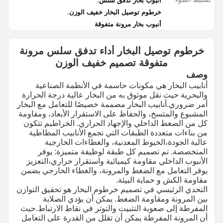
أنبوب بخار تدفق سلس
,
خرطوم توصيل البخار خفيف الوزن
أنبوب بخار مرونة متفوقة
خرطوم توصيل البخار أداء تدفق سلس مرونة
متفوقة تصميم خفيف الوزن
وصف
أنابيب البخار هي مكونات حاسمة في الأنظمة الصناعية
والبحرية حيث نقل موثوق به من البخار عالية درجة الحرارة
أمر ضروري.أنابيب البخار مصممة خصيصًا للتعامل مع البخار
المشبوع والمتسخ، والحفاظ على الاستقرار الأبعاد، ومقاومة
كل من الضغط الداخلي والإجهاد الحراري. الخراطيم تتكون
من بناءات متعددة الطبقات التي تجمع الأنابيب المطاطية
عالية الجودة،الخيوط المعدنية، والغطاءات الخارجية
المتخصصة. تم تصميم كل طبقة لوظيفة متميزة: يوفر
الأنبوب الداخلي مقاومة كيميائية واستقرار حراري،التعزيز
يوفر التعامل مع الضغط والمرونة، والغطاء الخارجي يضمن
مقاومة الكش و حماية البيئة.
التحدي الرئيسي في تصميم خرطوم البخار هو تحقيق التوازن
بين المرونة ومقاومة الضغط. يمكن أن يؤدي الصلابة
المفرطة إلى صعوبة التثبيت والتوتر في نقاط الارتباط.حيث
أن المرونة المفرطة يمكن أن تقلل من القدرة على التعامل