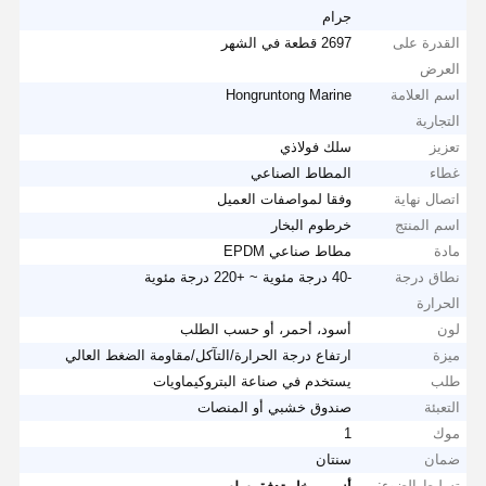
جرام
القدرة على
2697 قطعة في الشهر
العرض
اسم العلامة
Hongruntong Marine
التجارية
تعزيز
سلك فولاذي
غطاء
المطاط الصناعي
اتصال نهاية
وفقا لمواصفات العميل
اسم المنتج
خرطوم البخار
مادة
مطاط صناعي EPDM
نطاق درجة
-40 درجة مئوية ~ +220 درجة مئوية
الحرارة
لون
أسود، أحمر، أو حسب الطلب
ميزة
ارتفاع درجة الحرارة/التآكل/مقاومة الضغط العالي
طلب
يستخدم في صناعة البتروكيماويات
التعبئة
صندوق خشبي أو المنصات
موك
1
ضمان
سنتان
تسليط الضوء:
,