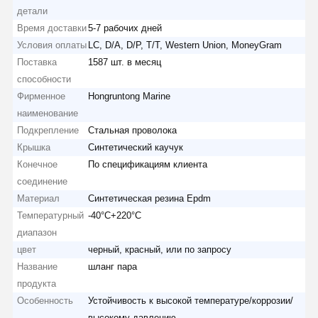
детали
Время доставки
5-7 рабочих дней
Условия оплаты
LC, D/A, D/P, T/T, Western Union, MoneyGram
Поставка
1587 шт. в месяц
способности
Фирменное
Hongruntong Marine
наименование
Подкрепление
Стальная проволока
Крышка
Синтетический каучук
Конечное
По спецификациям клиента
соединение
Материал
Синтетическая резина Epdm
Температурный
-40°C+220°C
диапазон
цвет
черный, красный, или по запросу
Название
шланг пара
продукта
Особенность
Устойчивость к высокой температуре/коррозии/
высокому давлению