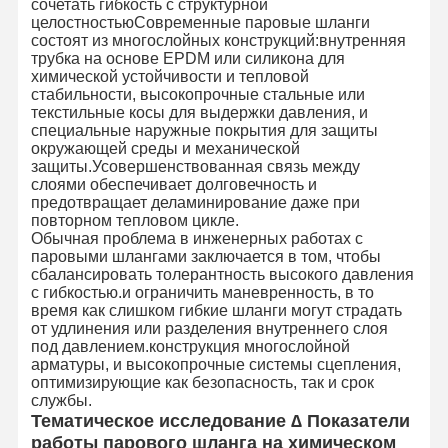
сочетать гибкость с структурной
целостностьюСовременные паровые шланги
состоят из многослойных конструкций:внутренняя
трубка на основе EPDM или силикона для
химической устойчивости и тепловой
стабильности, высокопрочные стальные или
текстильные косы для выдержки давления, и
специальные наружные покрытия для защиты
окружающей среды и механической
защиты.Усовершенствованная связь между
слоями обеспечивает долговечность и
предотвращает деламинирование даже при
повторном тепловом цикле.
Обычная проблема в инженерных работах с
паровыми шлангами заключается в том, чтобы
сбалансировать толерантность высокого давления
с гибкостью.и ограничить маневренность, в то
время как слишком гибкие шланги могут страдать
от удлинения или разделения внутреннего слоя
под давлением.конструкция многослойной
арматуры, и высокопрочные системы сцепления,
оптимизирующие как безопасность, так и срок
Домой
Продукты
О Нас
Экскурсия
службы.
По Заводу
Тематическое исследование ∆ Показатели
работы парового шланга на химическом