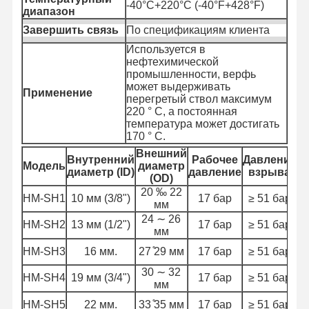
-40°C+220°C (-40°F+428°F)
Металлический шланг
диапазон
Завершить связь
По спецификациям клиента
Плавучие шланги
Используется в
нефтехимической
Армированный шланг
промышленности, верфь
может выдерживать
Применение
перегретый ствол максимум
220 ° C, а постоянная
температура может достигать
170 ° C.
Внешний
М
Внутренний
Рабочее
Давление
Модель
диаметр
р
диаметр (ID)
давление
взрыва
(OD)
20 ‰ 22
HM-SH1
10 мм (3/8")
17 бар
≥ 51 бар
мм
24 ∼ 26
HM-SH2
13 мм (1/2")
17 бар
≥ 51 бар
мм
HM-SH3
16 мм.
27 ̊29 мм
17 бар
≥ 51 бар
30 ∼ 32
HM-SH4
19 мм (3/4")
17 бар
≥ 51 бар
мм
HM-SH5
22 мм.
33 ̊35 мм
17 бар
≥ 51 бар