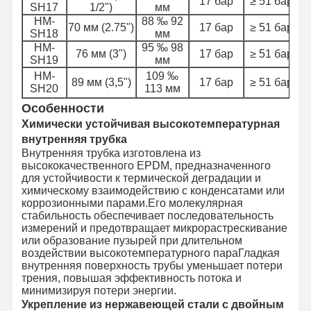
17 бар
≥ 51 бар
SH17
1/2")
мм
HM-
88 ‰ 92
70 мм (2.75")
17 бар
≥ 51 бар
SH18
мм
HM-
95 ‰ 98
76 мм (3")
17 бар
≥ 51 бар
SH19
мм
HM-
109 ‰
89 мм (3,5")
17 бар
≥ 51 бар
SH20
113 мм
Особенности
Химически устойчивая высокотемпературная
внутренняя трубка
Внутренняя трубка изготовлена из
высококачественного EPDM, предназначенного
для устойчивости к термической деградации и
химическому взаимодействию с конденсатами или
коррозионными парами.Его молекулярная
стабильность обеспечивает последовательность
измерений и предотвращает микрорастрескивание
или образование пузырей при длительном
воздействии высокотемпературного параГладкая
внутренняя поверхность трубы уменьшает потери
трения, повышая эффективность потока и
минимизируя потери энергии.
Укрепление из нержавеющей стали с двойным