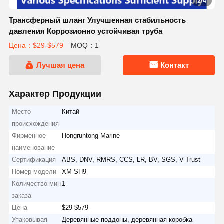
3/4
Трансферный шланг Улучшенная стабильность
давления Коррозионно устойчивая труба
Цена：$29-$579
MOQ：1
Лучшая цена
Контакт
Характер Продукции
Место
Китай
происхождения
Фирменное
Hongruntong Marine
наименование
Сертификация
ABS, DNV, RMRS, CCS, LR, BV, SGS, V-Trust
Номер модели
ХМ-SH9
Количество мин
1
заказа
Цена
$29-$579
Упаковывая
Деревянные поддоны, деревянная коробка