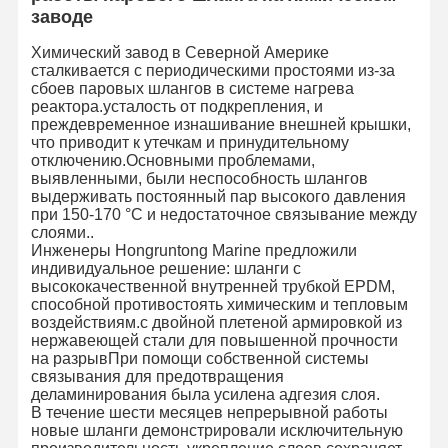
заводе
Химический завод в Северной Америке
сталкивается с периодическими простоями из-за
Контроль
Связаться С
Новости
Случаи
сбоев паровых шлангов в системе нагрева
Качества
Нами
реактора.усталость от подкрепления, и
преждевременное изнашивание внешней крышки,
что приводит к утечкам и принудительному
отключению.Основными проблемами,
выявленными, были неспособность шлангов
выдерживать постоянный пар высокого давления
Блог
Запрос
при 150-170 °C и недостаточное связывание между
Цены
слоями..
Инженеры Hongruntong Marine предложили
индивидуальное решение: шланги с
Композитные трубы
высококачественной внутренней трубкой EPDM,
способной противостоять химическим и тепловым
Шланг для дренажа
воздействиям.с двойной плетеной армировкой из
нержавеющей стали для повышенной прочности
на разрывПри помощи собственной системы
Роторный сверля шланг
связывания для предотвращения
деламинирования была усилена адгезия слоя.
Химические трубы
В течение шести месяцев непрерывной работы
новые шланги демонстрировали исключительную
Продовольственный шланг