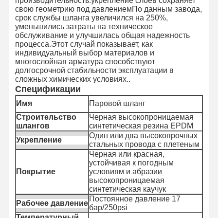
производительность.укрепление слоев сохраняет
свою геометрию под давлениемПо данным завода,
срок службы шланга увеличился на 250%,
Выпускные трубы
уменьшились затраты на техническое
обслуживание и улучшилась общая надежность
Прочный для износа шланг
процесса.Этот случай показывает, как
индивидуальный выбор материалов и
Всасывающий шланг для слизи
многослойная арматура способствуют
долгосрочной стабильности эксплуатации в
сложных химических условиях..
Труба для водопровода
Спецификации
Труба топливного шланга
Имя
Паровой шланг
Строительство
Черная высокопроницаемая
Гидравлический масляный шланг
шлангов
синтетическая резина EPDM
Один или два высокопрочных
Укрепление
Керамические трубы для шлангов
стальных провода с плетеным
Черная или красная,
шланг пара
устойчивая к погодным
Покрытие
условиям и абразии
высокопроницаемая
Горный шланг
синтетическая каучук
Постоянное давление 17
Рабочее давление
Шланг с фосфорной кислотой
бар/250psi
Температурный