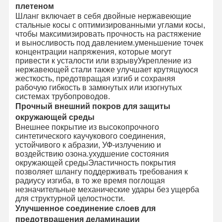
плетеном
Шланг включает в себя двойные нержавеющие
стальные косы с оптимизированными углами косы,
чтобы максимизировать прочность на растяжение
и выносливость под давлением.уменьшение точек
концентрации напряжения, которые могут
привести к усталости или взрывуУкрепление из
нержавеющей стали также улучшает крутящуюся
жесткость, предотвращая изгиб и сохраняя
рабочую гибкость в замкнутых или изогнутых
системах трубопроводов.
Прочный внешний покров для защиты
окружающей среды
Внешнее покрытие из высокопрочного
синтетического каучукового соединения,
устойчивого к абразии, УФ-излучению и
воздействию озона.ухудшение состояния
окружающей средыЭластичность покрытия
позволяет шлангу поддерживать требования к
радиусу изгиба, в то же время поглощая
незначительные механические удары без ущерба
для структурной целостности.
Улучшенное соединение слоев для
предотвращения деламинации