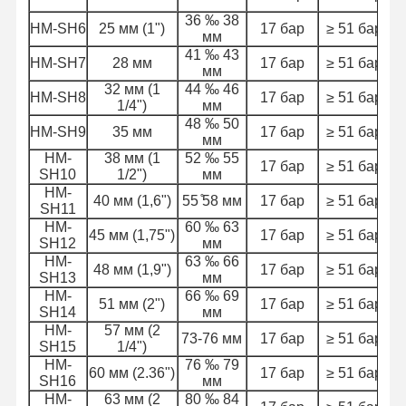
36 ‰ 38
HM-SH6
25 мм (1")
17 бар
≥ 51 бар
мм
41 ‰ 43
HM-SH7
28 мм
17 бар
≥ 51 бар
мм
32 мм (1
44 ‰ 46
HM-SH8
17 бар
≥ 51 бар
1/4")
мм
48 ‰ 50
HM-SH9
35 мм
17 бар
≥ 51 бар
мм
HM-
38 мм (1
52 ‰ 55
17 бар
≥ 51 бар
SH10
1/2")
мм
HM-
40 мм (1,6")
55 ̊58 мм
17 бар
≥ 51 бар
SH11
HM-
60 ‰ 63
45 мм (1,75")
17 бар
≥ 51 бар
SH12
мм
HM-
63 ‰ 66
48 мм (1,9")
17 бар
≥ 51 бар
SH13
мм
HM-
66 ‰ 69
51 мм (2")
17 бар
≥ 51 бар
SH14
мм
HM-
57 мм (2
73-76 мм
17 бар
≥ 51 бар
SH15
1/4")
HM-
76 ‰ 79
60 мм (2.36")
17 бар
≥ 51 бар
SH16
мм
HM-
63 мм (2
80 ‰ 84