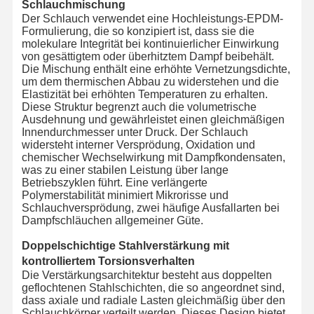
Schlauchmischung
Der Schlauch verwendet eine Hochleistungs-EPDM-
Formulierung, die so konzipiert ist, dass sie die
molekulare Integrität bei kontinuierlicher Einwirkung
von gesättigtem oder überhitztem Dampf beibehält.
Die Mischung enthält eine erhöhte Vernetzungsdichte,
um dem thermischen Abbau zu widerstehen und die
Elastizität bei erhöhten Temperaturen zu erhalten.
Diese Struktur begrenzt auch die volumetrische
Ausdehnung und gewährleistet einen gleichmäßigen
Innendurchmesser unter Druck. Der Schlauch
widersteht interner Versprödung, Oxidation und
chemischer Wechselwirkung mit Dampfkondensaten,
was zu einer stabilen Leistung über lange
Betriebszyklen führt. Eine verlängerte
Polymerstabilität minimiert Mikrorisse und
Schlauchversprödung, zwei häufige Ausfallarten bei
Dampfschläuchen allgemeiner Güte.
Doppelschichtige Stahlverstärkung mit
kontrolliertem Torsionsverhalten
Die Verstärkungsarchitektur besteht aus doppelten
geflochtenen Stahlschichten, die so angeordnet sind,
dass axiale und radiale Lasten gleichmäßig über den
Schlauchkörper verteilt werden. Dieses Design bietet