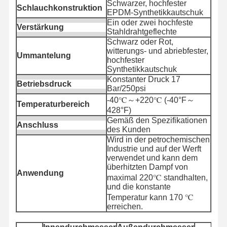
Schwarzer, hochfester
Metallschlauch
Schlauchkonstruktion
EPDM-Synthetikkautschuk
Ein oder zwei hochfeste
Verstärkung
Schlauchschwimmer
Stahldrahtgeflechte
Schwarz oder Rot,
Gepanzerter Schlauch
witterungs- und abriebfester,
Ummantelung
hochfester
Synthetikkautschuk
Konstanter Druck 17
Betriebsdruck
Bar/250psi
-40℃～+220℃ (-40°F～
Temperaturbereich
428°F)
Gemäß den Spezifikationen
Anschluss
des Kunden
Wird in der petrochemischen
Industrie und auf der Werft
verwendet und kann dem
überhitzten Dampf von
Anwendung
maximal 220℃ standhalten,
und die konstante
Temperatur kann 170 ℃
erreichen.