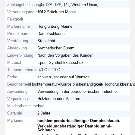
Zahlungsbedingungen
L/C, D/A, D/P, T/T, Western Union,
Versorgungsmaterial-
1012 Stück pro Monat
Fähigkeit
Markenname
Hongruntong Marine
Produktname
Dampfschlauch
Verstärkung
Stahldraht
Abdeckung
Synthetischer Gummi
Endverbindung
Nach den Vorgaben des Kunden
Material
Epdm-Synthetikkautschuk
Temperaturbereich
-40°C+220°C
Farbe
schwarz, rot oder auf Wunsch
Besonderheit
Hochtemperatur-/Korrosionsbeständigkeit/Hochdruckbeständ
Anwendung
Verwendung in der petrochemischen Industrie
Verpackung
Holzkisten oder Paletten
Mindestbestellmenge
1
Garantie
2 Jahre
Markieren:
,
hochtemperaturbeständiger Dampfschlauch
Verkleidungsbeständiger Dampfgummi-
Schlauch