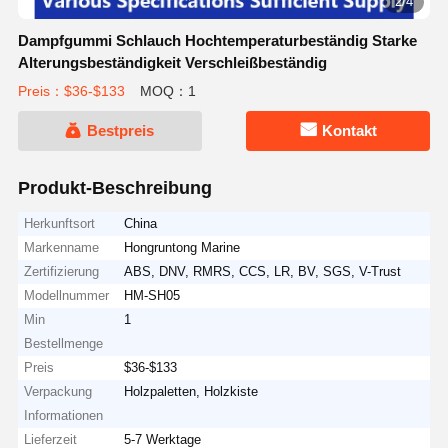
3/4
Dampfgummi Schlauch Hochtemperaturbeständig Starke
Alterungsbeständigkeit Verschleißbeständig
Preis：$36-$133
MOQ：1
Bestpreis
Kontakt
Produkt-Beschreibung
Herkunftsort
China
Markenname
Hongruntong Marine
Zertifizierung
ABS, DNV, RMRS, CCS, LR, BV, SGS, V-Trust
Modellnummer
HM-SH05
Min
1
Bestellmenge
Preis
$36-$133
Verpackung
Holzpaletten, Holzkiste
Informationen
Lieferzeit
5-7 Werktage