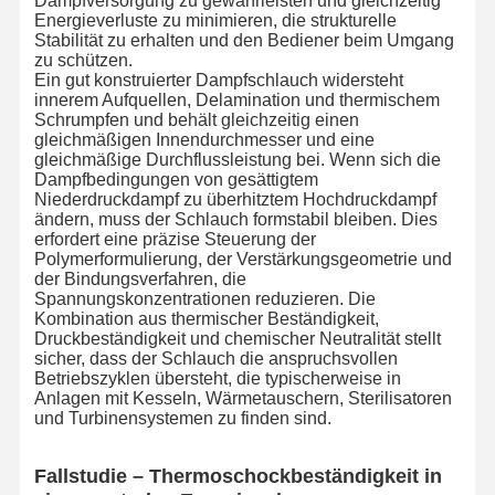
Dampfversorgung zu gewährleisten und gleichzeitig
Energieverluste zu minimieren, die strukturelle
Stabilität zu erhalten und den Bediener beim Umgang
zu schützen.
Ein gut konstruierter Dampfschlauch widersteht
innerem Aufquellen, Delamination und thermischem
Schrumpfen und behält gleichzeitig einen
gleichmäßigen Innendurchmesser und eine
gleichmäßige Durchflussleistung bei. Wenn sich die
Dampfbedingungen von gesättigtem
Niederdruckdampf zu überhitztem Hochdruckdampf
ändern, muss der Schlauch formstabil bleiben. Dies
erfordert eine präzise Steuerung der
Polymerformulierung, der Verstärkungsgeometrie und
der Bindungsverfahren, die
Spannungskonzentrationen reduzieren. Die
Kombination aus thermischer Beständigkeit,
Druckbeständigkeit und chemischer Neutralität stellt
sicher, dass der Schlauch die anspruchsvollen
Betriebszyklen übersteht, die typischerweise in
Anlagen mit Kesseln, Wärmetauschern, Sterilisatoren
und Turbinensystemen zu finden sind.
Heim
Produkte
Über Uns
Werksbesicht
Igung
Fallstudie – Thermoschockbeständigkeit in