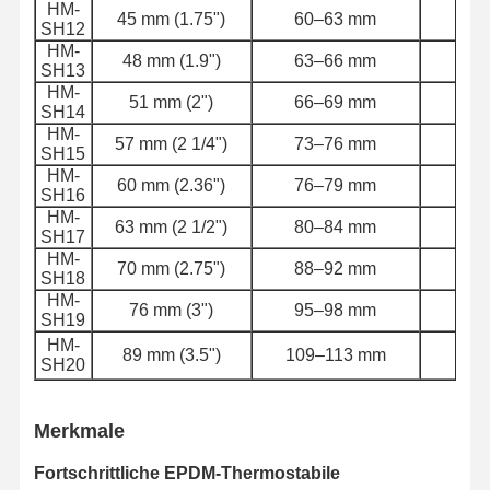
HM-
45 mm (1.75")
60–63 mm
17 b
SH12
HM-
48 mm (1.9")
63–66 mm
17 b
SH13
HM-
51 mm (2")
66–69 mm
17 b
SH14
HM-
57 mm (2 1/4")
73–76 mm
17 b
SH15
HM-
60 mm (2.36")
76–79 mm
17 b
SH16
HM-
63 mm (2 1/2")
80–84 mm
17 b
SH17
HM-
70 mm (2.75")
88–92 mm
17 b
SH18
HM-
76 mm (3")
95–98 mm
17 b
SH19
HM-
89 mm (3.5")
109–113 mm
17 b
SH20
Merkmale
Fortschrittliche EPDM-Thermostabile