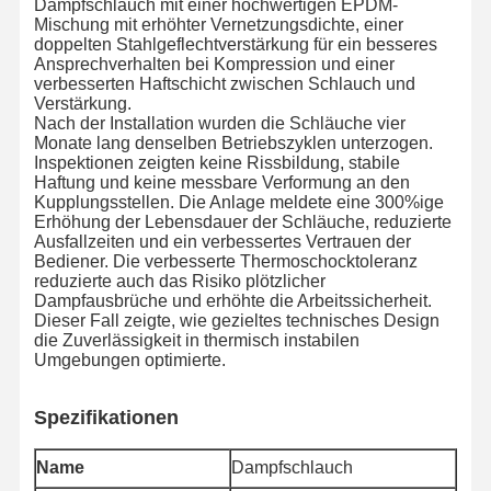
Dampfschlauch mit einer hochwertigen EPDM-
Mischung mit erhöhter Vernetzungsdichte, einer
Abflussschlauchrohr
doppelten Stahlgeflechtverstärkung für ein besseres
Ansprechverhalten bei Kompression und einer
verbesserten Haftschicht zwischen Schlauch und
Verschleißbeständiger Schlauch
Verstärkung.
Nach der Installation wurden die Schläuche vier
Schleimsaugschlauch
Monate lang denselben Betriebszyklen unterzogen.
Inspektionen zeigten keine Rissbildung, stabile
Wasserschlauch
Haftung und keine messbare Verformung an den
Kupplungsstellen. Die Anlage meldete eine 300%ige
Erhöhung der Lebensdauer der Schläuche, reduzierte
Brennstoffschlauch
Ausfallzeiten und ein verbessertes Vertrauen der
Bediener. Die verbesserte Thermoschocktoleranz
Hydraulische Ölhose
reduzierte auch das Risiko plötzlicher
Dampfausbrüche und erhöhte die Arbeitssicherheit.
Keramische Schlauchrohre
Dieser Fall zeigte, wie gezieltes technisches Design
die Zuverlässigkeit in thermisch instabilen
Umgebungen optimierte.
Dampfschlauch
Bergbauschlauch
Spezifikationen
Phosphorsäure-Schlauch
Name
Dampfschlauch