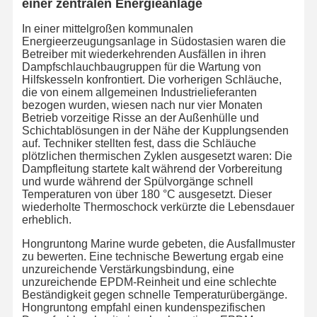
einer zentralen Energieanlage
In einer mittelgroßen kommunalen
Energieerzeugungsanlage in Südostasien waren die
Qualitätskont
Kontaktieren
Neuigkeiten
Fälle
Betreiber mit wiederkehrenden Ausfällen in ihren
Rolle
Sie Uns
Dampfschlauchbaugruppen für die Wartung von
Hilfskesseln konfrontiert. Die vorherigen Schläuche,
die von einem allgemeinen Industrielieferanten
bezogen wurden, wiesen nach nur vier Monaten
Betrieb vorzeitige Risse an der Außenhülle und
Schichtablösungen in der Nähe der Kupplungsenden
auf. Techniker stellten fest, dass die Schläuche
Blog
Bitte Um Ein
plötzlichen thermischen Zyklen ausgesetzt waren: Die
Angebot
Dampfleitung startete kalt während der Vorbereitung
und wurde während der Spülvorgänge schnell
Temperaturen von über 180 °C ausgesetzt. Dieser
Komposit-Schlauchrohr
wiederholte Thermoschock verkürzte die Lebensdauer
erheblich.
Schlauchschlauch
Hongruntong Marine wurde gebeten, die Ausfallmuster
Rotierender bohrender Schlauch
zu bewerten. Eine technische Bewertung ergab eine
unzureichende Verstärkungsbindung, eine
unzureichende EPDM-Reinheit und eine schlechte
Chemische Schlauchrohre
Beständigkeit gegen schnelle Temperaturübergänge.
Hongruntong empfahl einen kundenspezifischen
Schlauch für Lebensmittel